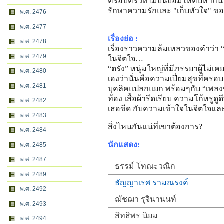
ครอบครัวที่ไม่ยินยอมให้คบหาก
รักษาความรักและ "เก็บหัวใจ" ของ
พ.ศ. 2476
พ.ศ. 2477
เรื่องย่อ :
พ.ศ. 2478
เรื่องราวความล้มเหลวของคำว่า
พ.ศ. 2479
ในจิตใจ…
“ตรัง” หนุ่มใหญ่ที่มีภรรยาผู้ไม่เ
พ.ศ. 2480
เองว่านั่นคือความเปี่ยมสุขที่ครอ
พ.ศ. 2481
บุคลิคแปลกแยก พร้อมๆกับ “เพลงข
ท้อง เสื้อผ้ารีดเรียบ ความโก้หรูด
พ.ศ. 2482
เธอขีด กับความเข้าใจในจิตใจและค
พ.ศ. 2483
สิ่งไหนกันแน่ที่เขาต้องการ?
พ.ศ. 2484
นักแสดง:
พ.ศ. 2485
พ.ศ. 2487
ธรรม์ โทณะวณิก
พ.ศ. 2489
ธัญญาเรศ รามณรงค์
พ.ศ. 2492
ฌัชฌา รุจินานนท์
พ.ศ. 2493
สิทธิพร นิยม
พ.ศ. 2494