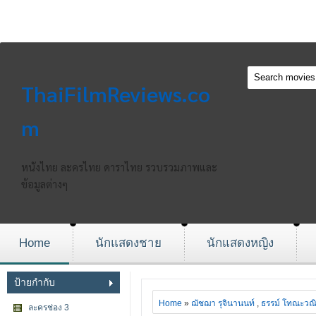
ThaiFilmReviews.co
m
หนังไทย ละครไทย ดาราไทย รวบรวมภาพและ
ข้อมูลต่างๆ
Home
นักแสดงชาย
นักแสดงหญิง
ป้ายกำกับ
Home
»
ฌัชฌา รุจินานนท์
,
ธรรม์ โทณะวณ
ละครช่อง 3