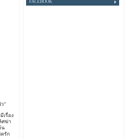
FACEBOOK
ัว”
เรื่อง
ลิศฆ่า
้น
ิดรัก