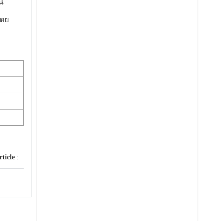
น
โดย
rticle
: