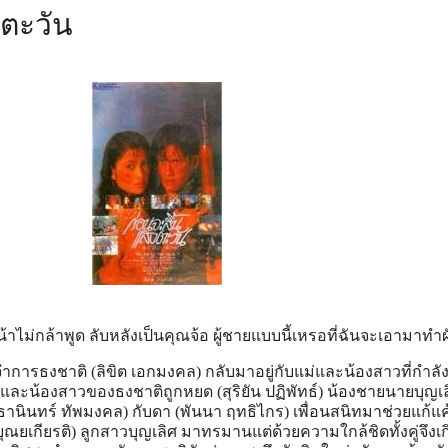
งตะวัน
น้าไม่กล้าพูด ลับหลังเป็นคุณจ้อ ผู้ชายแบบนี้เหรอที่ฉันจะเอามาทำผ
ารธงชาติ (ลิขิต เอกมงคล) กลับมาอยู่กับแม่และน้องสาวที่กำลังมี
ดแม่และน้องสาวของธงชาติถูกหยด (สุริยัน ปฏิพัทธ์) น้องชายนายบุญเ
ธานินทร์ ทัพมงคล) กับดา (พันนา ฤทธิไกร) เพื่อนสนิทมาช่วยแก้แค
ุณยเกียรติ) ลูกสาวบุญเลิศ มาทรมานแต่ด้วยความใกล้ชิดทั้งคู่จึงเก