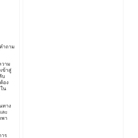
้งคำถาม
์
ยความ
ข้าสู่
ลับ
ต้อง
กใน
ินทาง
 และ
ำพา
 การ