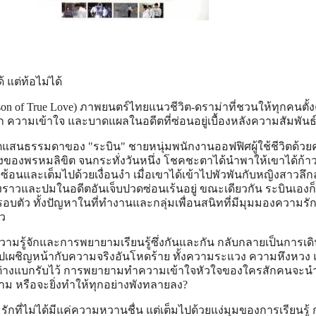
 แต่ท้อไม่ได้
Lesson of True Love) ภาพยนตร์ไทยแนวชีวิต-ดราม่าที่ชวนให้ทุกคนตั
วามเข้าใจ และบาดแผลในอดีตที่ซ่อนอยู่เบื้องหลังความสัมพันธ
ชีวิตแสนธรรมดาของ "ระบิน" ชายหนุ่มพนักงานออฟฟิศผู้ใช้ชีวิตด้ว
ื่องของพรหมลิขิต จนกระทั่งวันหนึ่ง โชคชะตาได้นำพาให้เขาได้ก้าวเ
้อนและเต็มไปด้วยเงื่อนงำ เมื่อเขาได้เข้าไปพัวพันกับหญิงสาวลึก
เรื่องราวและปมในอดีตอันเจ็บปวดซ่อนเร้นอยู่ ขณะเดียวกัน ระบินเองก็
อบตัว ทั้งปัญหาในที่ทำงานและกลุ่มเพื่อนสนิทที่มีมุมมองความรั
้ว
ามรู้จักและการพยายามเรียนรู้ซึ่งกันและกัน กลับกลายเป็นการเด
ปเผชิญหน้ากับความจริงอันโหดร้าย ทั้งความระแวง ความหึงหวง
ต่างแบกรับไว้ การพยายามทำความเข้าใจหัวใจของใครสักคนจะน
าม หรือจะยิ่งทำให้ทุกอย่างพังทลายลง?
ักที่ไม่ได้มีแค่ความหวานชื่น แต่เต็มไปด้วยแง่มุมของการเรียนรู้