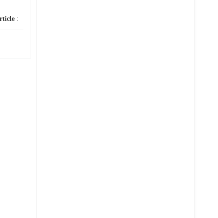
rticle
: