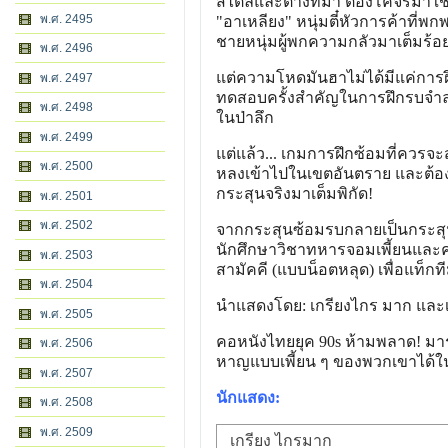
สไตล์และต่างที่มา ต้องโคจรมาใช้
พ.ศ. 2495
"อาเหลียง" หนุ่มตี๋หัวการค้าที่
ชายหนุ่มผู้พกความกลัวมาเต็มร้อย,
พ.ศ. 2496
แต่ความโหดมันฮาไม่ได้มีแค่การ
พ.ศ. 2497
ทดสอบครั้งสำคัญในการฝึกรบจำลอง 
พ.ศ. 2498
ในป่าลึก
พ.ศ. 2499
แต่แล้ว... เกมการฝึกซ้อมที่ควรจ
พ.ศ. 2500
หลงเข้าไปในเขตอันตราย และต้องเผ
กระสุนจริงมาเต็มพิกัด!
พ.ศ. 2501
พ.ศ. 2502
จากกระสุนซ้อมรบกลายเป็นกระสุน
นักศึกษาวิชาทหารจอมเพี้ยนและค
พ.ศ. 2503
สามัคคี (แบบน็อตหลุด) เพื่อแท็ก
พ.ศ. 2504
นำแสดงโดย: เกรียงไกร มาก และเ
พ.ศ. 2505
คอหนังไทยยุค 90s ห้ามพลาด! มาร
พ.ศ. 2506
หาญแบบเพี้ยน ๆ ของพวกเขาได้ใ
พ.ศ. 2507
นักแสดง:
พ.ศ. 2508
พ.ศ. 2509
เกรียง ไกรมาก