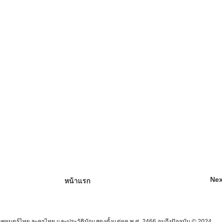
Nex
หน้าแรก
นตร์ไทย ละครไทย และประวัตินักแสดงตั้งแต่ยุค พ.ศ. 2466 จนถึงปัจจุบัน © 2024