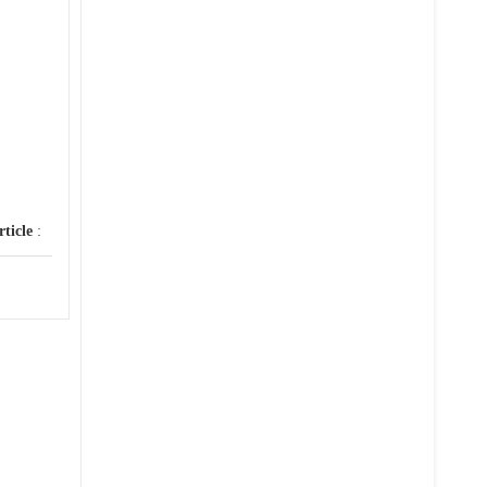
rticle
: