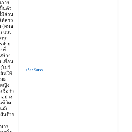
างการ
ป็นตัว
่มีส่วน
ให้สาว
ส (หมอ
าน และ
นทุก
ารฝ่าย
ที่
งสร้าง
 เพื่อน
(โบว์
เกี่ยวกับเรา
สันให้
เฌอ
งหญิง
ชื่อว่า
กอย่าง
ชีวิต
นผับ
ฝันร้าย
ิหาร