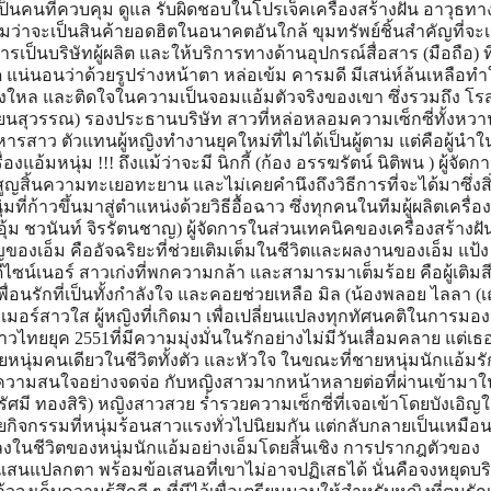
็นคนที่ควบคุม ดูแล รับผิดชอบในโปรเจ็คเครื่องสร้างฝัน อาวุธท
มว่าจะเป็นสินค้ายอดฮิตในอนาคตอันใกล้ ขุมทรัพย์ชิ้นสำคัญที่จะเ
็นบริษัทผู้ผลิต และให้บริการทางด้านอุปกรณ์สื่อสาร (มือถือ) ที
แน่นอนว่าด้วยรูปร่างหน้าตา หล่อเข้ม คารมดี มีเสน่ห์ล้นเหลือทำ
นหลงใหล และติดใจในความเป็นจอมแอ้มตัวจริงของเขา ซึ่งรวมถึง โร
เทียนสุวรรณ) รองประธานบริษัท สาวที่หล่อหลอมความเซ็กซี่ทั้งหว
บริหารสาว ตัวแทนผู้หญิงทำงานยุคใหม่ที่ไม่ได้เป็นผู้ตาม แต่คือผู้นำใ
ื่องแอ้มหนุ่ม !!! ถึงแม้ว่าจะมี นิกกี้ (ก้อง อรรฆรัตน์ นิติพน ) ผู้จัดก
สูญสิ้นความทะเยอทะยาน และไม่เคยคำนึงถึงวิธีการที่จะได้มาซึ่งสิ่ง
มที่ก้าวขึ้นมาสู่ตำแหน่งด้วยวิธีอื้อฉาว ซึ่งทุกคนในทีมผู้ผลิตเครื่อ
อุ้ม ชวนันท์ จิรรัตนชาญ) ผู้จัดการในส่วนเทคนิคของเครื่องสร้างฝัน
ของเอ็ม คืออัจฉริยะที่ช่วยเติมเต็มในชีวิตและผลงานของเอ็ม แป้ง 
ดีไซน์เนอร์ สาวเก่งที่พกความกล้า และสามารมาเต็มร้อย คือผู้เติมสี
เพื่อนรักที่เป็นทั้งกำลังใจ และคอยช่วยเหลือ มิล (น้องพลอย ไลลา (
เมอร์สาวใส ผู้หญิงที่เกิดมา เพื่อเปลี่ยนแปลงทุกทัศนคติในการมอ
ไทยยุค 2551ที่มีความมุ่งมั่นในรักอย่างไม่มีวันเสื่อมคลาย แต่เธอเ
ยหนุ่มคนเดียวในชีวิตทั้งตัว และหัวใจ ในขณะที่ชายหนุ่มนักแอ้มรั
ความสนใจอย่างจดจ่อ กับหญิงสาวมากหน้าหลายต่อที่ผ่านเข้ามาใน
ัศมี ทองสิริ) หญิงสาวสวย ร่ำรวยความเซ็กซี่ที่เจอเข้าโดยบังเอิญใ
วยกิจกรรมที่หนุ่มร้อนสาวแรงทั่วไปนิยมกัน แต่กลับกลายเป็นเหมือน
ลงในชีวิตของหนุ่มนักแอ้มอย่างเอ็มโดยสิ้นเชิง การปรากฎตัวของ
ตที่แสนแปลกตา พร้อมข้อเสนอที่เขาไม่อาจปฏิเสธได้ นั่นคือจงหยุดบร