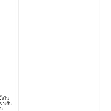
ึ้นใน
ช่างฝัน
ใน