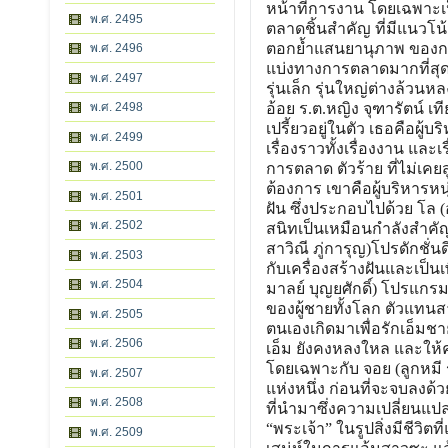
หน้าที่การงาน โดยเฉพาะเป
พ.ศ. 2495
ตลาดชิ้นสำคัญ ที่มีแนวโน้
ตอกย้ำแสนยานุภาพ ของการเป
พ.ศ. 2496
แบ่งทางการตลาดมากที่สุด 
พ.ศ. 2497
รุ่นเล็ก รุ่นใหญ่ต่างล้ว
พ.ศ. 2498
อ้อย ร.ต.หญิง จุฑารัตน์ 
เปรี้ยวอยู่ในตัว เธอคือผู้
พ.ศ. 2499
เรื่องราวทั้งเรื่องงาน และเร
พ.ศ. 2500
การตลาด ตัวร้าย ที่ไม่เคย
ต้องการ เขาคือผู้บริหารหนุ่
พ.ศ. 2501
ฝัน ซึ่งประกอบไปด้วย โล (
พ.ศ. 2502
สนิทเป็นเหมือนกำลังสำคัญ
สาวิณี ภู่การุญ)โปรดักชั่น
พ.ศ. 2503
กับเครื่องสร้างฝันและเป็น
พ.ศ. 2504
มาลย์ บุญยศักดิ์) โปรแกรม
ของผู้ชายทั้งโลก ตัวแทนสาว
พ.ศ. 2505
ตนเองเกิดมาเพื่อรักเอ็มชา
พ.ศ. 2506
เอ็ม ยังคงหลงใหล และให้
โดยเฉพาะกับ จอย (ลูกหมี ร
พ.ศ. 2507
แห่งหนึ่ง ก่อนที่จะจบลงด้
พ.ศ. 2508
ที่นำมาซึ่งความเปลี่ยนแป
“พระเจ้า” ในรูปสิ่งมีชีวิ
พ.ศ. 2509