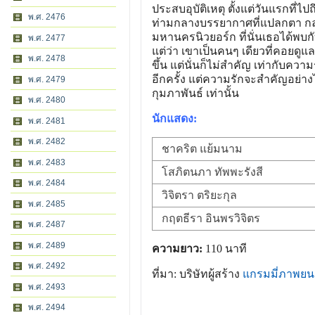
ประสบอุบัติเหตุ ตั้งแต่วันแรกที่ไป
พ.ศ. 2476
ท่ามกลางบรรยากาศที่แปลกตา ก
มหานครนิวยอร์ก ที่นั่นเธอได้พบกับ
พ.ศ. 2477
แต่ว่า เขาเป็นคนๆ เดียวที่คอยด
พ.ศ. 2478
ขึ้น แต่นั่นก็ไม่สำคัญ เท่ากับความร
อีกครั้ง แต่ความรักจะสำคัญอย่างไร
พ.ศ. 2479
กุมภาพันธ์ เท่านั้น
พ.ศ. 2480
นักแสดง:
พ.ศ. 2481
พ.ศ. 2482
ชาคริต แย้มนาม
พ.ศ. 2483
โสภิตนภา ทัพพะรังสี
พ.ศ. 2484
วิจิตรา ตริยะกุล
พ.ศ. 2485
กฤตธีรา อินพรวิจิตร
พ.ศ. 2487
พ.ศ. 2489
ความยาว:
110 นาที
พ.ศ. 2492
ที่มา: บริษัทผู้สร้าง
แกรมมี่ภาพยน
พ.ศ. 2493
พ.ศ. 2494