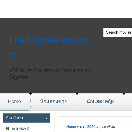
ThaiFilmReviews.co
m
หนังไทย ละครไทย ดาราไทย รวบรวมภาพและ
ข้อมูลต่างๆ
Home
นักแสดงชาย
นักแสดงหญิง
ป้ายกำกับ
Home
»
พ.ศ. 2546
» กุมภาพันธ์
ละครช่อง 3