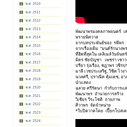
พ.ศ. 2510
พ.ศ. 2511
พ.ศ. 2512
พ.ศ. 2513
พัฒนาพรมงคลภาพยนตร์  เ
พรายพิศวาส
พ.ศ. 2514
จากบทประพันธ์ของ  รพีพร
พ.ศ. 2515
จากเรื่องเดิม  “มนต์รักนางพ
ที่ฮิตที่สุดใน เดลิเมล์วันจันทร์
พ.ศ. 2516
มิตร ชัยบัญชา   เพชรา เชาว
พ.ศ. 2517
ปรียา รุ่งเรือง, ชฎาพร วชิรป
มาลี เวชประเสริฐ, วิชิต ไวง
พ.ศ. 2518
นวลศรี, ปราณีต คุ้มเดช, อาภร
พ.ศ. 2519
นำแสดง
ฉลวย ศรีรัตนา  กำกับการแ
พ.ศ. 2520
พัฒนาพร  อำนวยการสร้าง
พ.ศ. 2521
วิเชียร วีระโชติ  ถ่ายภาพ
ศิวาพร  จัดจำหน่าย
พ.ศ. 2522
*ใบปิดวาดโดย  เปี๊ยกโปสเต
พ.ศ. 2523
พ.ศ. 2524