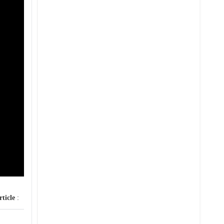
rticle
: