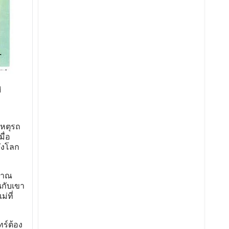
ิ
เหตุรถ
ื่อ
ยังโลก
ญญาณ
นกับเขา
่ที่
ร์ต้อง