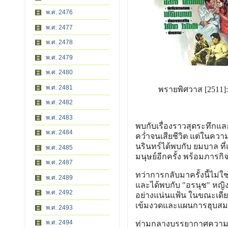
พ.ศ. 2476
พ.ศ. 2477
พ.ศ. 2478
พ.ศ. 2479
พ.ศ. 2480
พ.ศ. 2481
พรายพิศวาส [2511]
พ.ศ. 2482
พ.ศ. 2483
พบกับเรื่องราวสุดระทึกแ
พ.ศ. 2484
คว่ำจนเสียชีวิต แต่ในควา
นรินทร์ได้พบกับ ยมบาล ที่
พ.ศ. 2485
มนุษย์อีกครั้ง พร้อมภารกิ
พ.ศ. 2487
ทว่าการกลับมาครั้งนี้ไม่ใช
พ.ศ. 2489
และได้พบกับ "อรนุช" หญิ
พ.ศ. 2492
อย่างแน่นแฟ้น ในขณะเดียวก
เข้มงวดและแผนการฮุบสมบั
พ.ศ. 2493
พ.ศ. 2494
ท่ามกลางบรรยากาศความลึก