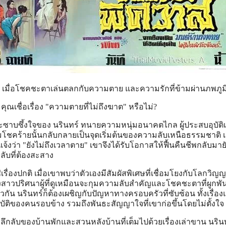
: เมื่อโชคชะตาเล่นตลกกับความตาย และความรักที่ข้ามผ่านภพภูม
คุณเชื่อเรื่อง "ความตายที่ไม่ถึงฆาต" หรือไม่?
ละซาบซึ้งใจของ นรินทร์ ทนายความหนุ่มอนาคตไกล ผู้ประสบอุบัติ
มโชคร้ายนั้นกลับกลายเป็นจุดเริ่มต้นของความลับเหนือธรรมชาติ เม
แจ้งว่า "ยังไม่ถึงเวลาตาย" เขาจึงได้รับโอกาสให้ฟื้นคืนชีพกลับมา
จลับที่ต้องสะสาง
่เรื่องปกติ เมื่อเขาพบว่าตัวเองมีสัมผัสพิเศษที่เชื่อมโยงกับโลกวิ
งสาวปริศนาผู้ที่ดูเหมือนจะกุมความลับสำคัญและโชคชะตาที่ผูกพั
ัน นรินทร์ก็ต้องเผชิญกับปัญหาทางครอบครัวที่ซับซ้อน ทั้งเรื่องแม
ติของคนรอบข้าง รวมถึงพันธะสัญญาใจที่เขาก่อขึ้นโดยไม่ตั้งใจ
ลับของบ้านพักและสวนหลังบ้านที่เต็มไปด้วยเรื่องเล่าขาน นรินท