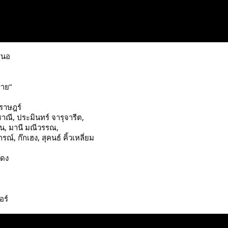
สนอ
ราย”
ราษฎร์
ราณี, ประมินทร์ จารุจารีต,
าน, มานี มณีวรรณ,
ณ์, ก๊กเฮง, สุคนธ์ คิ้วเหลี่ยม
สดง
อร์