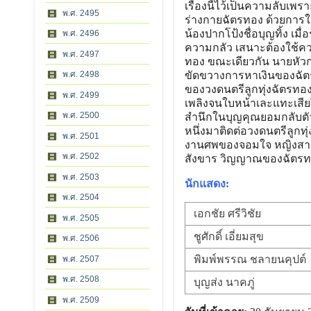
เรื่องนี้ไว้เป็นความลับเพ
พ.ศ. 2495
ร่างกายฉัตรทอง ด้วยการใช
น้องปากโป้งชื่อบุญทิ้ง เม
พ.ศ. 2496
ความกลัว เสนาะต้องใช้คว
พ.ศ. 2497
ทอง ขณะเดียวกัน นายหัวกว
พ.ศ. 2498
ขัดขวางการหาเงินของฉัตรทอ
ของวงดนตรีลูกทุ่งฉัตรทอ
พ.ศ. 2499
เพลิงจนใบหน้าเละแทะเสียโ
พ.ศ. 2500
สำนึกในบุญคุณยอมกลับตัว
หนึ่งมาติดต่อวงดนตรีลูกทุ
พ.ศ. 2501
งานศพของจอมใจ หญิงสาวลึก
พ.ศ. 2502
สังขาร วิญญาณของฉัตรทอ
พ.ศ. 2503
นักแสดง:
พ.ศ. 2504
เอกชัย ศรีวิชัย
พ.ศ. 2505
ชูศักดิ์ เอี่ยมสุข
พ.ศ. 2506
พิมพ์พรรณ ชลายนคุปต์
พ.ศ. 2507
พ.ศ. 2508
บุญส่ง นาคภู่
พ.ศ. 2509