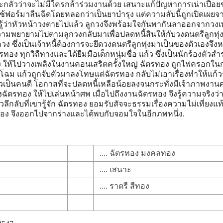
ราะกลัวว่าจะไม่มีใครกล้าร่วมงานด้วย เสนาะแก้ปัญหาการเน่าเปื่อ
้ฟอร์มาลีนฉีดโดยหลอกว่าเป็นยาบำรุง แต่ความลับนี้ถูกเปิดเผยจ
ื่อรู้ว่าหัวหน้าวงตายไปแล้ว ลูกวงจึงพร้อมใจกันพากันลาออกจากวง
ามพยายามไปตามลูกวงกลับมาเพื่อปลดหนี้สินให้กับวงดนตรีลูกทุ่ง
ง ซึ่งเป็นเจ้าหนี้ต้องการจะยึดวงดนตรีลูกทุ่งมาเป็นของตัวเองจึง
ง ทุกวิถีทางและได้ยืมมือเด็กหนุ่มชื่อ แก้ว ซึ่งเป็นนักร้องตัวส
ง ให้ไปวางเพลิงในงานคอนเสริตครั้งใหญ่ ฉัตรทอง ถูกไฟครอกใน
ฉม แก้วถูกจับตัวมาลงโทษแต่ฉัตรทอง กลับไม่เอาเรื่องทำให้แก้วรู
เป็นคนดี โอกาสที่จะปลดหนี้เหลือน้อยลงจนกระทั่งมีเจ้าภาพงา
่งฉัตรทอง ให้ไปเล่นหน้าศพ เมื่อไปถึงงานฉัตรทอง จึงรู้ความจริงว่า
ลับที่เขารู้จัก ฉัตรทอง ยอมรับสัจจะธรรมเรื่องความไม่เที่ยงแท
ง จึงออกไปจากร่างและได้พบกับจอมใจในอีกภพหนึ่ง.
.... ฉัตรทอง มงคลทอง
.... เสนาะ
.... ราตรี สีทอง