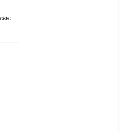
rticle
: