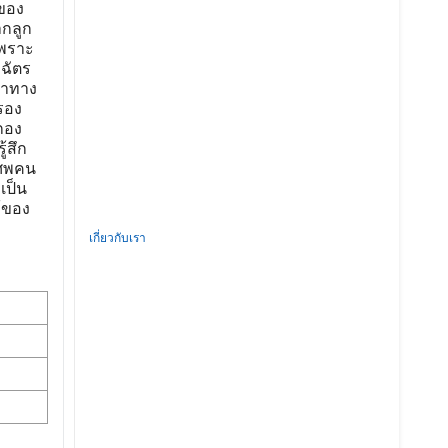
ยของ
ากลูก
เพราะ
ฉัตร
หาทาง
ำรอง
กอง
้สึก
นศพคน
เป็น
้ของ
เกี่ยวกับเรา