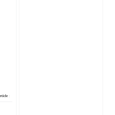
rticle
: