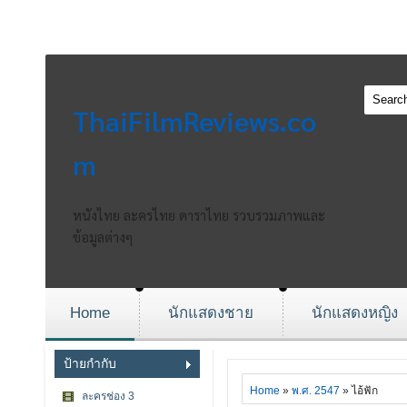
ThaiFilmReviews.co
m
หนังไทย ละครไทย ดาราไทย รวบรวมภาพและ
ข้อมูลต่างๆ
Home
นักแสดงชาย
นักแสดงหญิง
ป้ายกำกับ
Home
»
พ.ศ. 2547
» ไอ้ฟัก
ละครช่อง 3