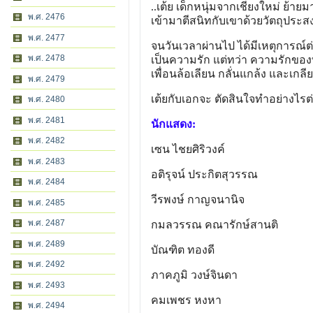
..เต้ย เด็กหนุ่มจากเชียงใหม่ ย้ายมา
พ.ศ. 2476
เข้ามาตีสนิทกับเขาด้วยวัตถุประส
พ.ศ. 2477
จนวันเวลาผ่านไป ได้มีเหตุการณ์ต่า
พ.ศ. 2478
เป็นความรัก แต่ทว่า ความรักของทั
เพื่อนล้อเลียน กลั่นแกล้ง และเกลี
พ.ศ. 2479
เต้ยกับเอกจะ ตัดสินใจทำอย่างไรต
พ.ศ. 2480
พ.ศ. 2481
นักแสดง:
พ.ศ. 2482
เซน ไชยศิริวงค์
พ.ศ. 2483
อติรุจน์ ประกิตสุวรรณ
พ.ศ. 2484
วีรพงษ์ กาญจนานิจ
พ.ศ. 2485
พ.ศ. 2487
กมลวรรณ คณารักษ์สานติ
พ.ศ. 2489
บัณฑิต ทองดี
พ.ศ. 2492
ภาคภูมิ วงษ์จินดา
พ.ศ. 2493
คมเพชร หงหา
พ.ศ. 2494