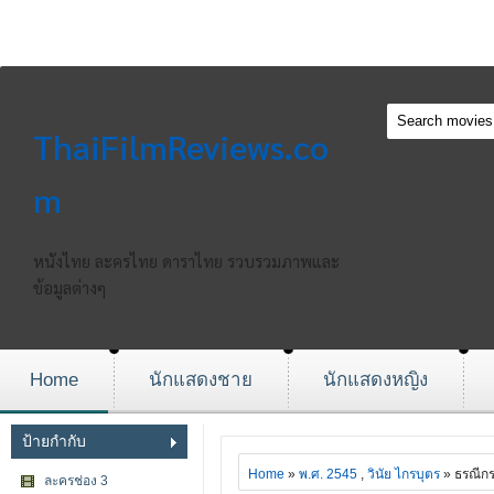
ThaiFilmReviews.co
m
หนังไทย ละครไทย ดาราไทย รวบรวมภาพและ
ข้อมูลต่างๆ
Home
นักแสดงชาย
นักแสดงหญิง
ป้ายกำกับ
Home
»
พ.ศ. 2545
,
วินัย ไกรบุตร
» ธรณีก
ละครช่อง 3