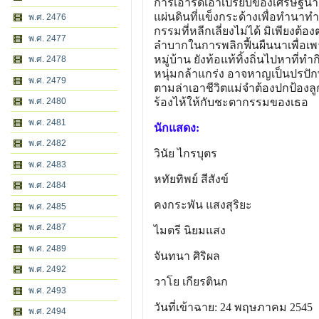
การเอารัดเอาเปรียบของเศรษฐีนาย
แผ่นดินที่แข็งกระด้างเพื่อทำนาทำใ
พ.ศ. 2476
กรรมที่หลีกเลี่ยงไม่ได้ มิเพียงต้
พ.ศ. 2477
ลำบากในการพลิกฟื้นผืนนาเพื่อเพา
หมู่บ้าน ยังท้อแท้ทิ้งถิ่นไปหาที่ทำ
พ.ศ. 2478
หนุ่มกล้าแกร่ง อาจหาญเป็นปรปักษ
พ.ศ. 2479
ตามล่าเอาชีวิตแม่จำต้องปกป้องลูก
พ.ศ. 2480
ร้องไห้ให้กับชะตากรรมของเธอ
พ.ศ. 2481
นักแสดง:
พ.ศ. 2482
วินัย ไกรบุตร
พ.ศ. 2483
หทัยทิพย์ สีสังข์
พ.ศ. 2484
คงกระพัน แสงสุริยะ
พ.ศ. 2485
พ.ศ. 2487
ไมตรี นิยมแสง
พ.ศ. 2489
จันทนา ศิริผล
พ.ศ. 2492
วาโย เกียรตินก
พ.ศ. 2493
วันที่เข้าฉาย: 24 พฤษภาคม 2545
พ.ศ. 2494