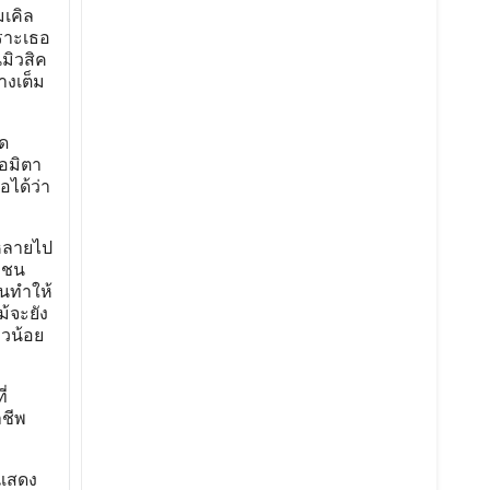
มเคิล
พราะเธอ
มิวสิค
างเต็ม
ัด
อมิตา
อได้ว่า
่หลายไป
หาชน
จนทำให้
ม้จะยัง
าวน้อย
่
าชีพ
กแสดง