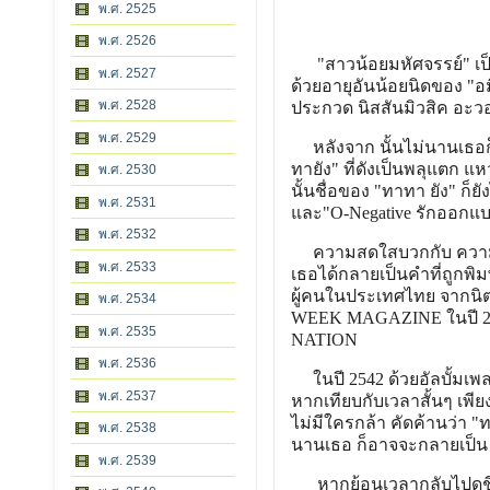
พ.ศ. 2525
พ.ศ. 2526
"สาวน้อยมหัศจรรย์" เป็
พ.ศ. 2527
ด้วยอายุอันน้อยนิดของ "อมิ
พ.ศ. 2528
ประกวด นิสสันมิวสิค อะวอ
พ.ศ. 2529
หลังจาก นั้นไม่นานเธอก็
ทายัง" ที่ดังเป็นพลุแตก 
พ.ศ. 2530
นั้นชื่อของ "ทาทา ยัง" ก็ย
พ.ศ. 2531
และ"O-Negative รักออกแบ
พ.ศ. 2532
ความสดใสบวกกับ ความสา
พ.ศ. 2533
เธอได้กลายเป็นคำที่ถูกพิมพ
ผู้คนในประเทศไทย จากนิตย
พ.ศ. 2534
WEEK MAGAZINE ในปี 2541
พ.ศ. 2535
NATION
พ.ศ. 2536
ในปี 2542 ด้วยอัลบั้มเพลง 
พ.ศ. 2537
หากเทียบกับเวลาสั้นๆ เพีย
ไม่มีใครกล้า คัดค้านว่า "
พ.ศ. 2538
นานเธอ ก็อาจจะกลายเป็น "
พ.ศ. 2539
หากย้อนเวลากลับไปดูชีวิ