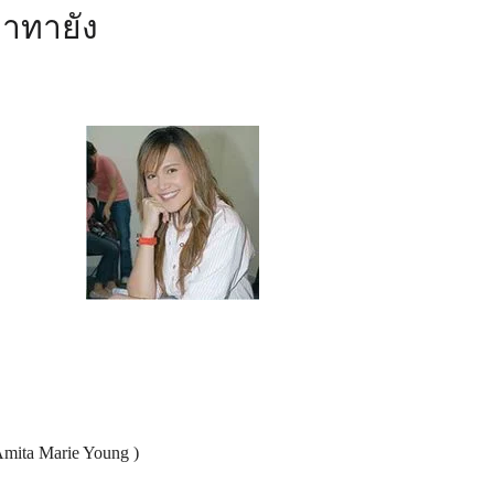
าทายัง
 Amita Marie Young )
3