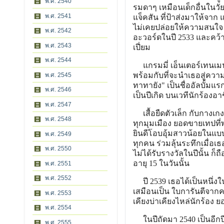
พ.ศ. 2540
รมดาๆ เหมือนเด็กอื่นในวัย
พ.ศ. 2541
แจ็คสัน ที่ป้าส่งมาให้จาก
ไม่เคยปล่อยให้ความสนใจ ล
พ.ศ. 2542
อะวอร์ดในปี 2533 และคว้าร
พ.ศ. 2543
เปี่ยม
พ.ศ. 2544
แกรมมี่ เอ็นเตอร์เทนเมนต์ไ
พร้อมกับที่จะนำเธอสู่คว
พ.ศ. 2545
ทาทายัง" เป็นชื่ออัลบั้มแรก
พ.ศ. 2546
เป็นปีเกิด บนเวทีนักร้องอา
พ.ศ. 2547
เสื้อยืดตัวเล็ก กับกางเกง
พ.ศ. 2548
ทุกมุมเมือง ยอดขายเทปที่พ
ยินดีโอบอุ้มสาวน้อยในแบ
พ.ศ. 2549
ทุกคน ร่วมลุ้นระทึกเมื่อเธ
พ.ศ. 2550
ไม่ได้รับรางวัลในปีนั้น ก
อายุ 15 ในวันนั้น
พ.ศ. 2551
พ.ศ. 2552
ปี 2539 เธอได้เป็นหนึ่งใน
เสมือนเป็น ใบการันตีจากค
พ.ศ. 2553
เคียงบ่าเคียงไหล่นักร้อง ย
พ.ศ. 2554
ในปีถัดมา 2540 เป็นอีกปีห
พ.ศ. 2555