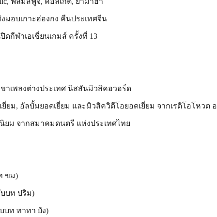
c, ฟิล์มสีฟูจิ, คอลเกต, ยามาฮ่า
ส่งมอบเกาะฮ่องกง คืนประเทศจีน
ิดกีฬาเอเชี่ยนเกมส์ ครั้งที่ 13
สาขาเพลงต่างประเทศ นิสสันมิวสิคอวอร์ด
เยี่ยม, อัลบั้มยอดเยี่ยม และมิวสิควิดีโอยอดเยี่ยม จากเรดิโอโหวต 
ยอดนิยม จากสมาคมดนตรี แห่งประเทศไทย
ท ขม)
รับบท ปริม)
รับบท ทาทา ยัง)