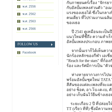
กับภาพยนตร์เรื่อง "จักร
พ.ศ. 2556
กับอัลบั้มเพลงส่วนตัว "อ
แรงของเธอได้ ซึ่งในกลางป
พ.ศ. 2562
คนเดียว ที่ไปร่วมงานเฉลิ
พ.ศ. 2563
ของเธอ
พ.ศ. 2566
ปี 2541 ดูเหมือนจะเป็นป
แนวใหม่ที่ชี้ถึง ความสำเ
อัลบั้มเพลงประกอบ ภาพยนต
FOLLOW US
จากนั้นเราก็ได้เห็นความ
Facebook
นักร้องหลักของกีฬา เอเชี่ย
"Reach for the stars" ที่ก
ร้อง และรัศมีการเป็น "ตั
ห่างหายจากวงการไปนานหล
พร้อมอัลบั้มชุดใหม่ TATA
สีสันของแต่ละเพลงที่จะแต
อย่าง ช็อต, อา-โบ-เด-เบ, 
อย่าง เก็บฉันไว้ยืนข้างเ
ระยะเกือบ 2 ปี ที่ปล่อยใ
TT (เรียว ทีที) ซึ่งมีควา