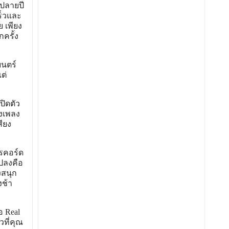
ปลายปี
ร็วและ
 เพียง
ครั้ง
ยนตร์
ต่
ปิดตัว
ยงเพลง
สียง
รคอร์ด
ปลงคือ
งสนุก
งช้า
อ Real
วที่คุณ