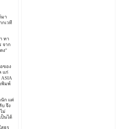
้มา
ากเวที
ตา ทา
ร จาก
แดง"
่อของ
ล แก่
ก ASIA
พิมพ์
กนัก แต่
ับ จึง
ไม่
ป็นได้
ดใสธร