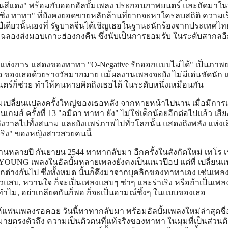
ยานสีแดง" พร้อมกับออกอัลบั้มเพลง ประกอบภาพยนตร์ และถัดมาใน
เมซิ่ง ทาทา" ที่ยังคงยอดขายหลักล้านที่ยากจะหาใครลบสถิติ ความเ
ีเดียวนั้นเองที่ รัฐบาลจีนได้เชิญเธอในฐานะนักร้องจากประเทศไทย
มฉลองส่งมอบเกาะฮ่องกงคืน ซึ่งนับเป็นการยอมรับ ในระดับสากลอีก
ีแห่งการ แสดงของทาทา "O-Negative รักออกแบบไม่ได้" เป็นภาพ
ร็จ ของเธอด้วยรางวัลมากมาย แม้ผลงานเพลงจะยัง ไม่มีเด่นชัดนัก แ
ร์ก็ช่วย ทำให้คนหายคิดถึงเธอได้ ในระดับหนึ่งเหมือนกัน
เปลี่ยนแปลงครั้งใหญ่ของเธอหลัง จากหายหน้าไปนาน เมื่อมีการเ
นเกมส์ ครั้งที่ 13 "อมิตา ทาทา ยัง" ไม่ใช่เด็กน้อยอีกต่อไปแล้ว เสี
้องกังวาลไปทั้งสนาม และยังแพร่ภาพไปทั่วโลกนั้น แสดงถึงพลัง แห่งเ
วจริง" ของหญิงสาวสวยคนนี้
ายปี กันยายน 2544 ทาทากลับมา อีกครั้งในสังกัดใหม่ เทโร เ
 YOUNG เพลงในอัลบั้มหลายเพลงยังคงเป็นแนวป๊อป แต่ที่ เปลี่ยนแ
กต่างกันไป ซึ่งทั้งหมด นั้นก็ดึงมาจากบุคลิกของทาทาเอง เช่นเพล
ตัวแสบ, หวานใจ ก็จะเป็นเพลงแสบๆ ซ่าๆ และร่าเริง หรือถ้าเป็นเพล
ธอทำไม, อย่าเกลียดกันก็พอ ก็จะเป็นอามณ์ซึ้งๆ ในแบบของเธอ
ห้แฟนเพลงรอคอย วันนี้ทาทากลับมา พร้อมอัลบั้มเพลงใหม่ล่าสุดชื่
มหมายตรงตัวถึง ความเป็นตัวตนที่แท้จริงของทาทา ในมุมที่เป็นส่วนตั