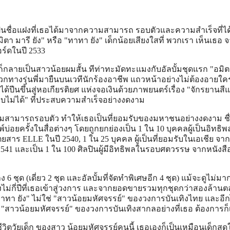
นชื่อแฝงที่เธอได้มาจากความสามารถ รอบตัวและความสำเร็จที่ได
ตา มารี ยัง" หรือ "ทาทา ยัง" เด็กน้อยเสียงใสที่ พวกเรา เห็นเธอ จ
ร์ดในปี 2533
กลายเป็นสาวน้อยผมสั้น ทีท่าทะมัดทะแมงกับอัลบั้มชุดแรก "อมิ
แหวกทางรุ่นพี่มายืนบนเวทีนักร้องอาชีพ แถวหน้าอย่างไม่ต้องอายใค
ังได้ปีนขึ้นสู่หอเกียรติยศ แห่งจอเงินด้วยภาพยนตร์เรื่อง "จักรยานสี
บไม่ได้" ที่ประสบความสำเร็จอย่างงดงาม
มารถรอบตัว ทำให้เธอเป็นที่ยอมรับของมหาชนอย่างงดงาม ชื
์บ่อยครั้งในสื่อต่างๆ โดยถูกยกย่องเป็น 1 ใน 10 บุคคลผู้เป็นอิทธิพ
สาร ELLE ในปี 2540, 1 ใน 25 บุคคล ผู้เป็นที่ยอมรับในเอเชีย จา
 และเป็น 1 ใน 100 ศิลปินผู้มีอิทธิพลในรอบศตวรรษ จากหนังสือ
6 ชุด (เดี่ยว 2 ชุด และอัลบั้มที่จัดทำพิเศษอีก 4 ชุด) แม้จะดูไม่มา
งไม่กี่ปีที่เธอเข้าสู่วงการ และจากยอดขายรวมทุกชุดกว่าสองล้านตล
ทาทา ยัง" ไม่ใช่ "สาวน้อยมหัศจรรย์" ของวงการบันเทิงไทย และอีก
สาวน้อยมหัศจรรย์" ของวงการบันเทิงสากลอย่างที่เธอ ต้องการก็เ
ตวัยเด็ก ของสาว น้อยมหัศจรรย์คนนี้ เธอเองก็เป็นเหมือนเด็กส