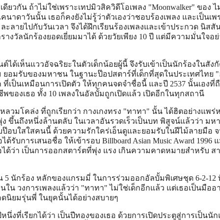
เดียวกัน ถ้าไม่ใช่เพราะเทปมิวสิควิดีโอเพลง "Moonwalker" ของ ไ
 แคนาดาวันนั้น เธอก็คงยังไม่รู้ว่าตัวเองว่าชอบร้องเพลง และเป็นเ
ะลายไปกับวันเวลา จึงได้ฝึกเรียนร้องเพลงและเข้าประกวด นิสสัน
างวัลนักร้องยอดเยี่ยมมาได้ ด้วยวัยเพียง 10 ปี แต่มีความมั่นใจอย่
ด้เห็นแววอัจฉริยะในตัวเด็กน้อยผู้นี้ จึงรับเข้าเป็นนักร้องในสังก
าม ยอมรับของมหาชน ในฐานะป๊อปสตาร์ที่เด็กที่สุดในประเทศไทย "
 ที่เป็นเหมือนการเปิดตัว ให้ทุกคนจดจำชื่อนี้ และปี 2537 นั้นเองที่ถื
ชีพของเธอ ทั้ง 10 เพลงในอัลบั้มถูกเปิดแล้ว เปิดอีกในทุกสถานี
หลวมโคล่ง ที่ถูกเรียกว่า กางเกงทรง "ทาทา" นั้น ได้ฮิตอย่างแพร
ุ่ง ขึ้นถึงหนึ่งล้านตลับ ในเวลาอันรวดเร็วเป็นบท พิสูจน์แล้วว่า ม
บป๊อบใสใสคนนี้ ด้วยความรักใคร่เอ็นดูและยอมรับในฝีไม้ลายมือ 
อได้รับการเสนอชื่อ ให้เข้ารอบ Billboard Asian Music Award 1996 แ
็ถือได้ว่า เป็นการออกสตาร์ตที่พุ่ง แรง เกินความคาดหมายสำหรับ ส
 5 นักร้อง หลักของแกรมมี่ ในการร่วมออกอัลบั้มพิเศษชุด 6-2-12 ที
นใน วงการเพลงแล้วว่า "ทาทา" ไม่ใช่เด็กอีกแล้ว แต่เธอเป็นมืออ
อดนิยมรุ่นพี่ ในยุคนั้นได้อย่างสบายๆ
นึ่งที่เรียกได้ว่า เป็นปีทองของเธอ ด้วยการเปิดประตูสู่การเป็นนั