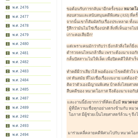
พ.ศ. 2476
ขอต้อนรับการกลับมาอีกครั้งของ
หมวดโอภ
สอบสวนและสนับสนุนคดีพิเศษ (ASI) ที่ครั้ง
พ.ศ. 2477
จากนั้นเขาก็สัมผัสกับเรื่องประหลาด ทั
พ.ศ. 2478
รู้สึกว่ามันไม่ใช่เรื่องปกติ สิ่งที่เห็นอา
เกาะคอเสียอีก!
พ.ศ. 2479
พ.ศ. 2480
แต่เพราะคนมักว่ากับว่า ยิ่งกลัวสิ่งใดก็ยิ่
ตำรวจคนไหนกล้าลืม เพราะต้องมาเจอกับเร
พ.ศ. 2481
กลั้นปัสสาวะไม่ให้เล็ด เพื่อปิดคดีให้สำ
พ.ศ. 2482
พ.ศ. 2483
ทำคดีผีว่าเสียวไส้ พอต้องมาไขคดีหัวใจ
เท่ ทันสมัย ที่ไม่เชื่อเรื่องงมงาย แต่ต้
พ.ศ. 2484
คิดว่าตัวเองมีญาณพิเศษ บ้าคลั่งไสยศาส
พ.ศ. 2485
สืบคดีของ หมวดโอภาส จึงต้องมาเจอกับผี
พ.ศ. 2487
และงานนี้ยังยากกว่าที่คิดเมื่อมี
หมวดจอนน
พ.ศ. 2489
ผู้ที่มีความเชื่อทุกอย่างตรงข้ามกับ
โอภาส มีผู้ช่วยเป็นไสยศาสตร์ล้วน ๆ จ
พ.ศ. 2492
พ.ศ. 2493
มาร่วมคลี่คลายคดีพิศวงไปกับ หมวดโอภาส 
พ.ศ. 2494