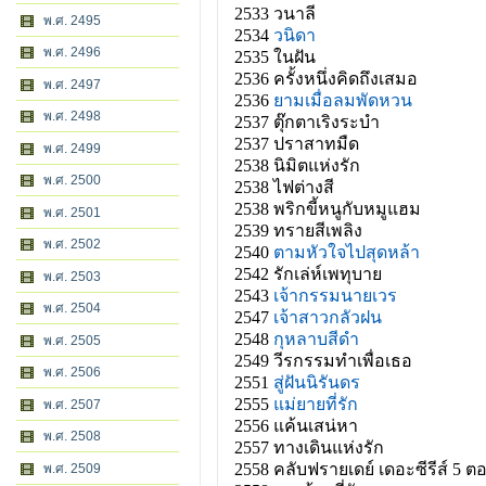
2533 วนาลี
พ.ศ. 2495
2534
วนิดา
พ.ศ. 2496
2535 ในฝัน
2536 ครั้งหนึ่งคิดถึงเสมอ
พ.ศ. 2497
2536
ยามเมื่อลมพัดหวน
พ.ศ. 2498
2537 ตุ๊กตาเริงระบำ
2537 ปราสาทมืด
พ.ศ. 2499
2538 นิมิตแห่งรัก
พ.ศ. 2500
2538 ไฟต่างสี
2538 พริกขี้หนูกับหมูแฮม
พ.ศ. 2501
2539 ทรายสีเพลิง
พ.ศ. 2502
2540
ตามหัวใจไปสุดหล้า
2542 รักเล่ห์เพทุบาย
พ.ศ. 2503
2543
เจ้ากรรมนายเวร
พ.ศ. 2504
2547
เจ้าสาวกลัวฝน
2548
กุหลาบสีดำ
พ.ศ. 2505
2549 วีรกรรมทำเพื่อเธอ
พ.ศ. 2506
2551
สู่ฝันนิรันดร
2555
แม่ยายที่รัก
พ.ศ. 2507
2556 แค้นเสน่หา
พ.ศ. 2508
2557 ทางเดินแห่งรัก
2558 คลับฟรายเดย์ เดอะซีรีส์ 5
พ.ศ. 2509