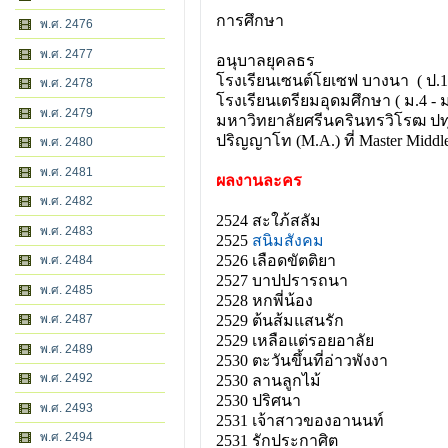
การศึกษา
พ.ศ. 2476
พ.ศ. 2477
อนุบาลยุคลธร
โรงเรียนเซนต์โยเซฟ บางนา ( ป.1
พ.ศ. 2478
โรงเรียนเตรียมอุดมศึกษา ( ม.4 - ม
พ.ศ. 2479
มหาวิทยาลัยศรีนครินทรวิโรฒ ปท
ปริญญาโท (M.A.) ที่ Master Middl
พ.ศ. 2480
พ.ศ. 2481
ผลงานละคร
พ.ศ. 2482
2524 สะใภ้สลัม
พ.ศ. 2483
2525
สนิมสังคม
2526 เลือดขัตติยา
พ.ศ. 2484
2527 บาปปรารถนา
พ.ศ. 2485
2528 หกพี่น้อง
พ.ศ. 2487
2529 ต้นส้มแสนรัก
2529 เหลือแต่รอยอาลัย
พ.ศ. 2489
2530 ตะวันขึ้นที่อ่าวพังงา
พ.ศ. 2492
2530 ลานลูกไม้
2530 ปริศนา
พ.ศ. 2493
2531 เจ้าสาวของอานนท์
พ.ศ. 2494
2531 รักประกาศิต