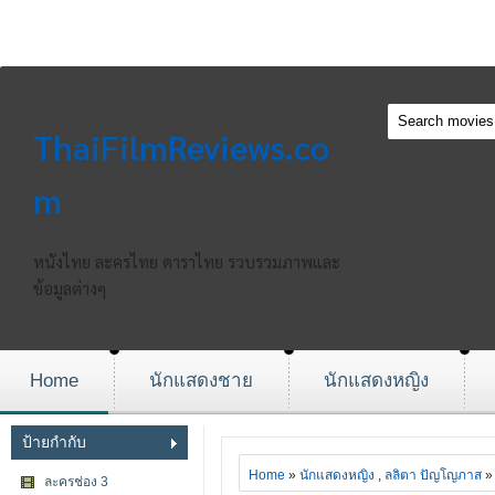
ThaiFilmReviews.co
m
หนังไทย ละครไทย ดาราไทย รวบรวมภาพและ
ข้อมูลต่างๆ
Home
นักแสดงชาย
นักแสดงหญิง
ป้ายกำกับ
Home
»
นักแสดงหญิง
,
ลลิตา ปัญโญภาส
»
ละครช่อง 3