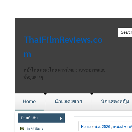
ThaiFilmReviews.co
m
หนังไทย ละครไทย ดาราไทย รวบรวมภาพและ
ข้อมูลต่างๆ
Home
นักแสดงชาย
นักแสดงหญิง
ป้ายกำกับ
Home
»
พ.ศ. 2526
,
สรพงศ์ ชาตร
ละครช่อง 3