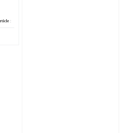
rticle
: