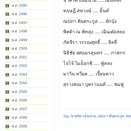
ชาคริต แย้มนาม ..... เฉินหลิง
พ.ศ. 2495
ทฤษฏี สหวงษ์ ..... มิ้นท์
พ.ศ. 2496
ณปภา ตันตระกูล ..... ผักบุ้ง
พ.ศ. 2497
พ.ศ. 2498
พิตต้า ณ พัทลุง ..... เฉินเต๋อหยง
พ.ศ. 2499
ภัคจีรา วรรณสุทธิ์ ..... ลิลลี่
พ.ศ. 2500
นิธิชัย ยศอมรสุนทร ..... ภาสกร
พ.ศ. 2501
โจโจ้ ไมอ็อกชิ ..... ฟู่หลง
พ.ศ. 2502
มาวิน ทวีผล ..... เจี้ยนหาว
พ.ศ. 2503
พ.ศ. 2504
สุรางคณา บุตรานนท์ ..... ชมพู่
พ.ศ. 2505
พ.ศ. 2506
พ.ศ. 2507
Tags
ชาคริต แย้มนาม
,
ณปภา ตันตระกูล
,
ทฤษ
พ.ศ. 2508
พ.ศ. 2509