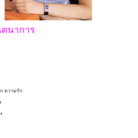
ินตนาการ
ิเก ความรัก
อน
ัน