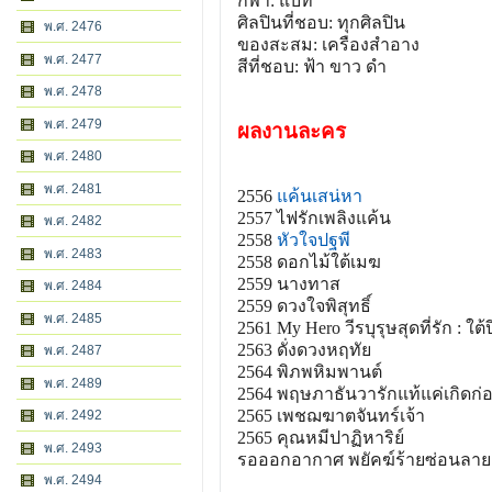
กีฬา: แบท
ศิลปินที่ชอบ: ทุกศิลปิน
พ.ศ. 2476
ของสะสม: เครืองสำอาง
พ.ศ. 2477
สีที่ชอบ: ฟ้า ขาว ดำ
พ.ศ. 2478
พ.ศ. 2479
ผลงานละคร
พ.ศ. 2480
พ.ศ. 2481
2556
แค้นเสน่หา
2557 ไฟรักเพลิงแค้น
พ.ศ. 2482
2558
หัวใจปฐพี
พ.ศ. 2483
2558 ดอกไม้ใต้เมฆ
2559 นางทาส
พ.ศ. 2484
2559 ดวงใจพิสุทธิ์
พ.ศ. 2485
2561 My Hero วีรบุรุษสุดที่รัก : ใต
2563 ดั่งดวงหฤทัย
พ.ศ. 2487
2564 พิภพหิมพานต์
พ.ศ. 2489
2564 พฤษภาธันวารักแท้แค่เกิดก่
2565 เพชฌฆาตจันทร์เจ้า
พ.ศ. 2492
2565 คุณหมีปาฏิหาริย์
พ.ศ. 2493
รอออกอากาศ พยัคฆ์ร้ายซ่อนลาย
พ.ศ. 2494