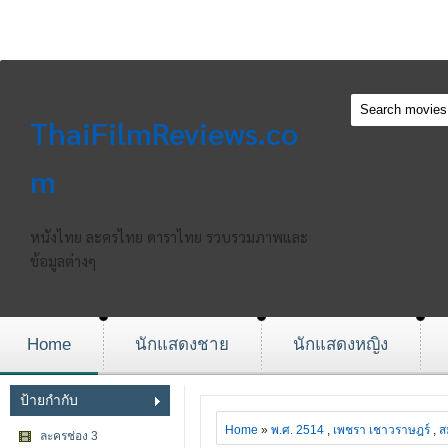
ThaiFilmReviews.co
m
หนังไทย ละครไทย ดาราไทย รวบรวมภาพและ
ข้อมูลต่างๆ
Home
นักแสดงชาย
นักแสดงหญิง
ป้ายกำกับ
Home
»
พ.ศ. 2514
,
เพชรา เชาวราษฎร์
,
ส
ละครช่อง 3