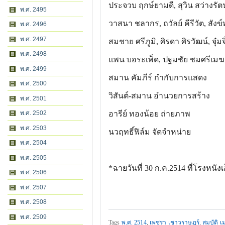
ประจวบ ฤกษ์ยามดี, สุวิน สว่างรัตน์
พ.ศ. 2495
วาสนา ชลากร, ถวัลย์ คีรีวัต, สังข์
พ.ศ. 2496
พ.ศ. 2497
สมชาย ศรีภูมิ, ศิรดา ศิรวัฒน์, จุ๋ม
พ.ศ. 2498
แพน บอระเพ็ด, ปฐมชัย ชมศรีเมฆ
พ.ศ. 2499
สมาน คัมภีร์ กำกับการแสดง
พ.ศ. 2500
วิสันต์-สมาน อำนวยการสร้าง
พ.ศ. 2501
พ.ศ. 2502
อารีย์ ทองน้อย ถ่ายภาพ
พ.ศ. 2503
นวฤทธิ์ฟิล์ม จัดจำหน่าย
พ.ศ. 2504
พ.ศ. 2505
*ฉายวันที่ 30 ก.ค.2514 ที่โรงหนังเ
พ.ศ. 2506
พ.ศ. 2507
พ.ศ. 2508
พ.ศ. 2509
Tags
พ.ศ. 2514
,
เพชรา เชาวราษฎร์
,
สมบัติ เ