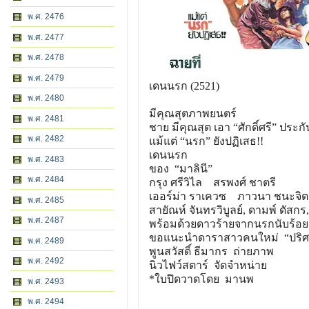
พ.ศ. 2476
พ.ศ. 2477
พ.ศ. 2478
พ.ศ. 2479
เดนนรก (2521)
พ.ศ. 2480
มีคุณสุตภาพยนตร์
พ.ศ. 2481
ชาย มีคุณสุต เอา “ศักดิ์ศรี” ประก
พ.ศ. 2482
แม้แต่ “นรก” ยังปฏิเสธ!!
เดนนรก
พ.ศ. 2483
ของ “มาลินี”
พ.ศ. 2484
กรุง ศรีวิไล สรพงศ์ ชาตรี
เออร์ม่า ราเควซ ภาวนา ชนะจิต
พ.ศ. 2485
สายัณห์ จันทรวิบูลย์, ดามพ์ ดัสกร
พ.ศ. 2487
พร้อมด้วยดาวร้ายจากนรกนับร้อย
ขอแนะนำดาราสาวคนใหม่ “ปริศน
พ.ศ. 2489
พูนสวัสดิ์ ธีมากร ถ่ายภาพ
พ.ศ. 2492
นิวไฟว์สตาร์ จัดจำหน่าย
*ใบปิดวาดโดย มานพ
พ.ศ. 2493
พ.ศ. 2494