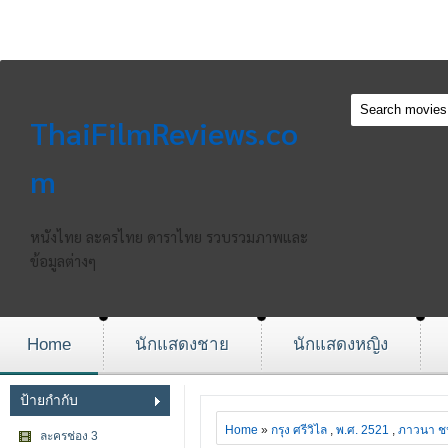
ThaiFilmReviews.co
m
หนังไทย ละครไทย ดาราไทย รวบรวมภาพและ
ข้อมูลต่างๆ
Home
นักแสดงชาย
นักแสดงหญิง
ป้ายกำกับ
Home
»
กรุง ศรีวิไล
,
พ.ศ. 2521
,
ภาวนา ช
ละครช่อง 3