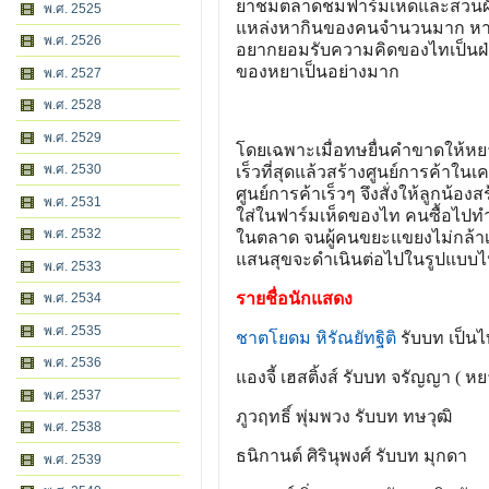
ยาชมตลาดชมฟาร์มเห็ดและสวนผัก
พ.ศ. 2525
แหล่งหากินของคนจำนวนมาก หากไม
พ.ศ. 2526
อยากยอมรับความคิดของไทเป็นฝ่า
ของหยาเป็นอย่างมาก
พ.ศ. 2527
พ.ศ. 2528
พ.ศ. 2529
โดยเฉพาะเมื่อทษยื่นคำขาดให้หยาแ
พ.ศ. 2530
เร็วที่สุดแล้วสร้างศูนย์การค้าใ
ศูนย์การค้าเร็วๆ จึงสั่งให้ลูกน้
พ.ศ. 2531
ใส่ในฟาร์มเห็ดของไท คนซื้อไปทำอ
พ.ศ. 2532
ในตลาด จนผู้คนขยะแขยงไม่กล้าเ
แสนสุขจะดำเนินต่อไปในรูปแบบไห
พ.ศ. 2533
รายชื่อนักแสดง
พ.ศ. 2534
พ.ศ. 2535
ชาตโยดม หิรัณยัทฐิติ
รับบท เป็น
พ.ศ. 2536
แองจี้ เฮสติ้งส์ รับบท จรัญญา ( หย
พ.ศ. 2537
ภูวฤทธิ์ พุ่มพวง รับบท ทษวุฒิ
พ.ศ. 2538
ธนิกานต์ ศิรินุพงศ์ รับบท มุกดา
พ.ศ. 2539