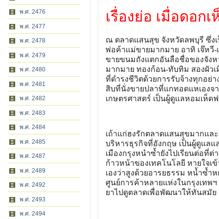
พ.ศ. 2476
เรื่องย่อ เมื่อดอก
พ.ศ. 2477
ณ ตลาดแสนสุข จังหวัดลพบุรี ซึ่ง
พ.ศ. 2478
พ่อค้าแม่ขายมากมาย อาทิ เจ๊หวี-
พ.ศ. 2479
ขายขนมถังแตกอันลือชื่อของจังหว
มากมาย ทองก้อน-ทับทิม สองผัวเม
พ.ศ. 2480
ที่ดำรงชีวิตด้วยการรับจ้างทุกอย่
พ.ศ. 2481
สิบที่นั่งขายปลาที่แกทอดแหเองจา
เกษตรศาสตร์ เป็นผู้ดูแลหอมเห็ดฟาร
พ.ศ. 2482
พ.ศ. 2483
พ.ศ. 2484
เถ้าแก่ฮงรักตลาดแสนสุขมากและมุ่
พ.ศ. 2485
บริหารธุรกิจที่อังกฤษ เป็นผู้ดูแล
เมืองกรุงหนำซ้ำยังไปเรียนต่อที่
พ.ศ. 2487
ก้าวหน้าของเทคโนโลยี หายใจเข้าออ
พ.ศ. 2489
เองว่าสูงด้วยอารยธรรม หน้ำซ้ำหย
ศูนย์การค้าหลายแห่งในกรุงเทพฯ ทำ
พ.ศ. 2492
ยาไปดูตลาดเพื่อพัฒนาให้ทันสมัย 
พ.ศ. 2493
พ.ศ. 2494