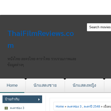
ThaiFilmReviews.co
m
หนังไทย ละครไทย ดาราไทย รวบรวมภาพและ
ข้อมูลต่างๆ
Home
นักแสดงชาย
นักแสดงหญิง
ป้ายกำกับ
Home
»
ละครช่อง 3
,
ละครปี 2548
» เมื่อ
ละครช่อง 3