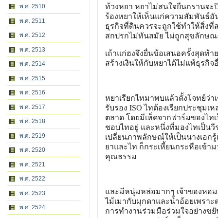
ท้วงหยา หยาไม่สนใจยืนกรานจะปิด
พ.ศ. 2510
ร้องหยาให้เห็นแก่ความสัมพันธ์อ
พ.ศ. 2511
ธุรกิจที่ดินควรจะถูกใช้ทำให้สิ่ง
พ.ศ. 2512
สกปรกไม่ทันสมัย ไม่ถูกสุขลักษณ
พ.ศ. 2513
เถ้าแก่ฮงจึงยื่นข้อเสนอครั้งสุด
สร้างเงินให้กับหยาได้ไม่แพ้ธุรกิจอื
พ.ศ. 2514
พ.ศ. 2515
พ.ศ. 2516
หยาเรียกไทมาพบแล้วตั้งโจทย์ว่า
พ.ศ. 2517
รับรอง ISO ไทต้องเรียกประชุมเ
ตลาด โดยมีเห็ดจากฟาร์มของไทเป็นต
พ.ศ. 2518
ชอบไทอยู่ และหนึ่งที่มองไทเป็นว
พ.ศ. 2519
เปลี่ยนภาพลักษณ์ให้เป็นนางเอกรู้
ยาและไท ก็กระเหี้ยนกระหือเข้าม
พ.ศ. 2520
คุณธรรม
พ.ศ. 2521
พ.ศ. 2522
และมีหนุ่มหล่อมากๆ เจ้าของหอมเ
พ.ศ. 2523
ไม้เมากับมุกดาและน้ำอ้อยเพราะต่
พ.ศ. 2524
การทำงานร่วมมือร่วมใจอย่างขยัน