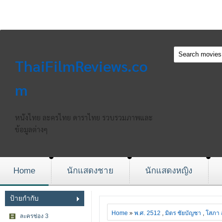
ThaiFilmReviews.co
m
หนังไทย ละครไทย ดาราไทย รวบรวมภาพและ
ข้อมูลต่างๆ
Home
นักแสดงชาย
นักแสดงหญิง
ป้ายกำกับ
Home
»
พ.ศ. 2512
,
มิตร ชัยบัญชา
,
โสภา 
ละครช่อง 3