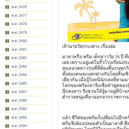
พ.ศ. 2476
พ.ศ. 2477
พ.ศ. 2478
พ.ศ. 2479
พ.ศ. 2480
เจ้านายวัยกระเตาะ เรื่องย่อ
พ.ศ. 2481
มาลาหรือ พริม เด็กสาววัย 16 ปี 
พ.ศ. 2482
เลย เพราะอยู่แต่ในรั้วโรงเรียนปร
พ.ศ. 2483
หมอนวดสาวรุ่นพี่ที่ต้องดิ้นรนทุกว
ทั้งสองคนจะแตกต่างกันโดยสิ้นเชิง
พ.ศ. 2484
เดียวกัน เมื่อจู้วิ่งหนีนักเลงที่
พ.ศ. 2485
โลกของพริมเขาจึงเชื่อคำพูดของจู้
นึกสงสาร จึงชวนให้จู้มาอยู่ที่บ้
พ.ศ. 2487
ตำรวจหนุ่มที่ลาออกจากราชการมา
พ.ศ. 2489
พ.ศ. 2492
แล้ว ชีวิตของพริมก็เปลี่ยนไปอีกครั
พ.ศ. 2493
พริมจึงต้องปลอมตัวเป็นมาลาตี พี
พ.ศ. 2494