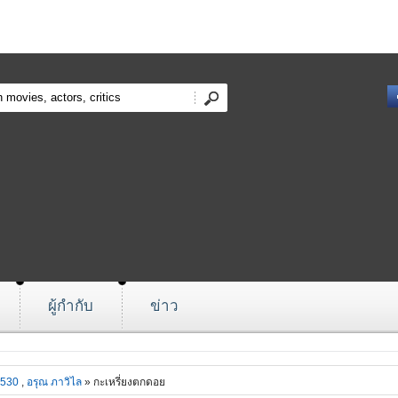
ผู้กำกับ
ข่าว
2530
,
อรุณ ภาวิไล
» กะเหรี่ยงตกดอย