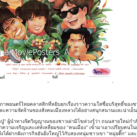
อภาพยนตร์ไทยคลาสสิกที่หยิบยกเรื่องราวความใสซื่อบริสุทธิ์ของ
ะความจัดจ้านของสังคมเมืองหลวงได้อย่างสนุกสนานและน่าเอ็น
 "พ่อปู่" ผู้นำทางจิตวิญญาณของชาวเผ่ามิโฆล่วงรู้ว่า ถนนสายใหม่กำล
าความเจริญและเล่ห์เหลี่ยมของ "คนเมือง" เข้ามาเอาเปรียบคนในเผ่
่จึงได้ฝากฝังภารกิจอันยิ่งใหญ่ไว้กับสองหนุ่มชาวเขา "หมุ่ยติ๊ก" และ 