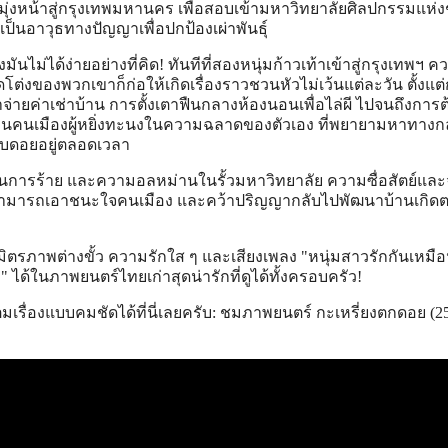
ุ่งหน้าสู่กรุงเทพมหานคร เพื่อสอบเข้ามหาวิทยาลัยศิลปกรรมแห่ง
็นอาวุธทางปัญญาเพื่อปกป้องเผ่าพันธุ์
ันไม่ได้ง่ายอย่างที่คิด! ทันทีที่สองหนุ่มก้าวเท้าเข้าสู่กรุงเทพฯ คว
ต่งของพวกเขาก็ก่อให้เกิดเรื่องราวชวนหัวไม่เว้นแต่ละวัน ตั้งแต่
าจ่ายค่าเช่าบ้าน การตั้งเตาฟืนกลางห้องนอนเพื่อไล่ผี ไปจนถึงการต
ถิ่นคนเมืองผู้หยิ่งทะนงในความฉลาดของตัวเอง ที่พยายามหาทางกล
ับดอยอยู่ตลอดเวลา
การร้าย และความอลหม่านในรั้วมหาวิทยาลัย ความซื่อสัตย์และ
สามารถเอาชนะใจคนเมือง และคว้าปริญญากลับไปพัฒนาบ้านเกิด
มิตรภาพต่างขั้ว ความรักใส ๆ และเสียงเพลง "หนุ่มสาวรักกันเหมื
ด้ในภาพยนตร์ไทยเก่าสุดน่ารักที่ดูได้ทั้งครอบครัว!
รื่องแบบคมชัดได้ที่นี่เลยครับ: ชมภาพยนตร์ กะเหรี่ยงตกดอย (2