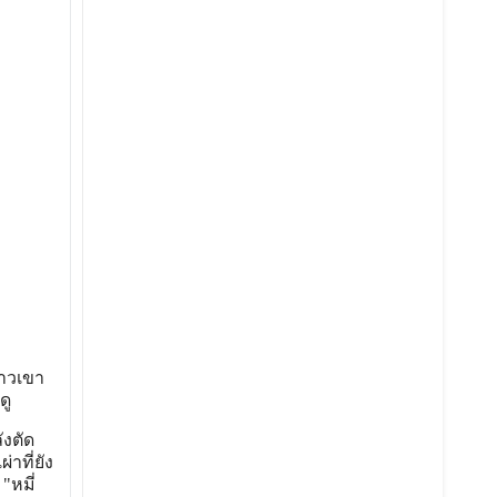
ชาวเขา
ดู
ังตัด
าที่ยัง
"หมี่