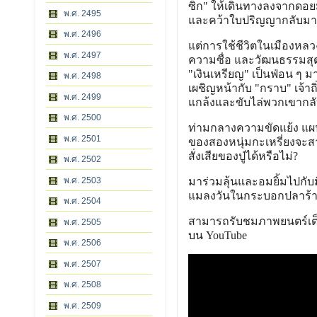
ซิก" ให้เดินทางลงจากดอยม
พ.ศ. 2495
และคว้าใบปริญญากลับมาเป
พ.ศ. 2496
แต่การใช้ชีวิตในเมืองหลวงม
พ.ศ. 2497
ความซื่อ และวัฒนธรรมสุดโ
"เงินเหรียญ" เป็นฟ่อน ๆ ม
พ.ศ. 2498
เผชิญหน้ากับ "กราบ" เจ้า
พ.ศ. 2499
แกล้งและขับไล่พวกเขากล
พ.ศ. 2500
ท่ามกลางความขัดแย้ง แผน
พ.ศ. 2501
ของสองหนุ่มกะเหรี่ยงจะ
สั่งเสียของปู่ได้หรือไม่?
พ.ศ. 2502
พ.ศ. 2503
มาร่วมลุ้นและอมยิ้มไปกับ
แมลงวันในกระบอกปลาร้า" ไ
พ.ศ. 2504
สามารถรับชมภาพยนตร์เต็มเ
พ.ศ. 2505
บน YouTube
พ.ศ. 2506
พ.ศ. 2507
พ.ศ. 2508
พ.ศ. 2509