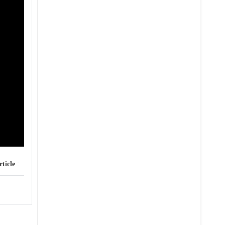
rticle
: