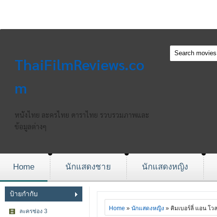
ThaiFilmReviews.co
m
หนังไทย ละครไทย ดาราไทย รวบรวมภาพและ
ข้อมูลต่างๆ
Home
นักแสดงชาย
นักแสดงหญิง
ป้ายกำกับ
Home
»
นักแสดงหญิง
» คิมเบอร์ลี่ แอน โว
ละครช่อง 3