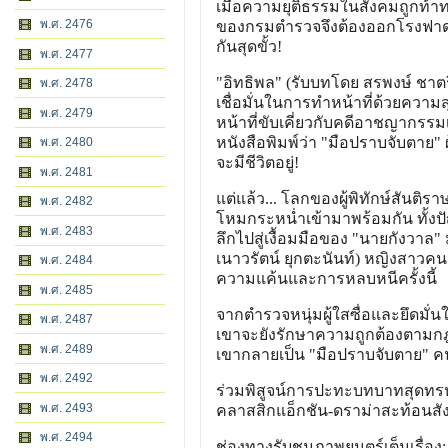
เมื่อความยุติธรรมในสังคมถูกท้
พ.ศ. 2476
ของกรมตำรวจจึงต้องออกโรงฟาดฟั
กันสุดขั้ว!
พ.ศ. 2477
"อิทธิพล" (รับบทโดย สรพงษ์ ชาตร
พ.ศ. 2478
เชื่อมั่นในการทำหน้าที่ด้วยความส
พ.ศ. 2479
หน้าที่ขับเคี่ยวกับคดีอาชญากรรม
หนังสือพิมพ์ว่า "มือปราบจับตาย" 
พ.ศ. 2480
จะมีชีวิตอยู่!
พ.ศ. 2481
แต่แล้ว... โลกของผู้พิทักษ์สันติรา
พ.ศ. 2482
โหมกระหน่ำเข้ามาพร้อมกัน ทั้งปั
พ.ศ. 2483
ลึกไปสู่เงื้อมมือของ "นายกังวาล"
เนาวรัตน์ ยุกตะนันท์) หญิงสาวค
พ.ศ. 2484
ความแค้นและการหลบหนีครั้งนี้
พ.ศ. 2485
จากตำรวจหนุ่มผู้ใสซื่อและยึดมั
พ.ศ. 2487
เขาจะยังรักษาความถูกต้องตามกฎ
พ.ศ. 2489
เขากลายเป็น "มือปราบจับตาย" คน
พ.ศ. 2492
ร่วมพิสูจน์การปะทะบทบาทสุดทรห
พ.ศ. 2493
คลาสสิกแอ็กชัน-ดราม่าสะท้อนสัง
พ.ศ. 2494
ช่องทางรับชมภาพยนตร์เต็มเรื่อง: