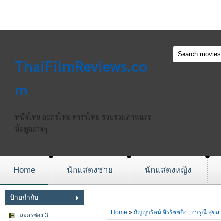
ThaiFilmReviews.co
m
หนังไทย ละครไทย ดาราไทย รวบรวมภาพและ
ข้อมูลต่างๆ
Home
นักแสดงชาย
นักแสดงหญิง
ป้ายกำกับ
Home
»
กัญญารัตน์ จิรรัชชกิจ
,
จารุณี สุขสวั
ละครช่อง 3