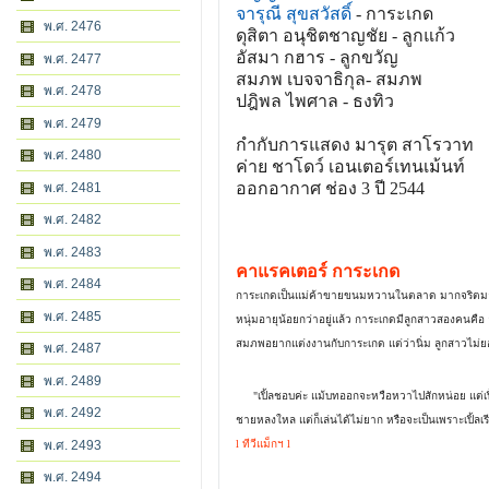
จารุณี สุขสวัสดิ์
- การะเกด
พ.ศ. 2476
ดุสิตา อนุชิตชาญชัย - ลูกแก้ว
อัสมา กฮาร - ลูกขวัญ
พ.ศ. 2477
สมภพ เบจจาธิกุล- สมภพ
พ.ศ. 2478
ปฎิพล ไพศาล - ธงทิว
พ.ศ. 2479
กำกับการแสดง มารุต สาโรวาท
พ.ศ. 2480
ค่าย ชาโดว์ เอนเตอร์เทนเม้นท์
ออกอากาศ ช่อง 3 ปี 2544
พ.ศ. 2481
พ.ศ. 2482
พ.ศ. 2483
คาแรคเตอร์ การะเกด
พ.ศ. 2484
การะเกดเป็นแม่ค้าขายขนมหวานในตลาด มากจริตมารยา
พ.ศ. 2485
หนุ่มอายุน้อยกว่าอยู่แล้ว การะเกดมีลูกสาวสองคนคือ
สมภพอยากแต่งงานกับการะเกด แต่ว่านิ่ม ลูกสาวไม่ยอ
พ.ศ. 2487
พ.ศ. 2489
"เปิ้ลชอบค่ะ แม้บทออกจะหวือหวาไปสักหน่อย แต่เปิ้ล
พ.ศ. 2492
ชายหลงใหล แต่ก็เล่นได้ไม่ยาก หรือจะเป็นเพราะเปิ้ลเร
พ.ศ. 2493
l ทีวีแม็กฯ l
พ.ศ. 2494