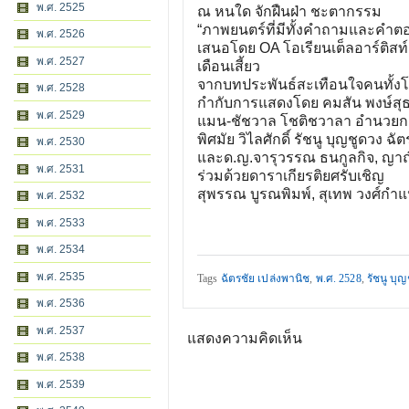
พ.ศ. 2525
ณ หนใด จักฝืนฝ่า ชะตากรรม
“ภาพยนตร์ที่มีทั้งคำถามและคำตอ
พ.ศ. 2526
เสนอโดย OA โอเรียนเต็ลอาร์ติสท์
พ.ศ. 2527
เดือนเสี้ยว
จากบทประพันธ์สะเทือนใจคนทั้งโ
พ.ศ. 2528
กำกับการแสดงโดย คมสัน พงษ์สุ
พ.ศ. 2529
แมน-ชัชวาล โชติชวาลา อำนวยก
พิศมัย วิไลศักดิ์ รัชนู บุญชูดวง ฉั
พ.ศ. 2530
และด.ญ.จารุวรรณ ธนกูลกิจ, ญาณี 
พ.ศ. 2531
ร่วมด้วยดาราเกียรติยศรับเชิญ
สุพรรณ บูรณพิมพ์, สุเทพ วงศ์กำ
พ.ศ. 2532
พ.ศ. 2533
พ.ศ. 2534
พ.ศ. 2535
Tags
ฉัตรชัย เปล่งพานิช
,
พ.ศ. 2528
,
รัชนู บุ
พ.ศ. 2536
พ.ศ. 2537
แสดงความคิดเห็น
พ.ศ. 2538
พ.ศ. 2539