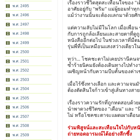
เรื่องราวชีวิตสุดสะเทือนใจของ "
พ.ศ. 2495
อาศัยอยู่กับ "พริม" แม่ผู้ยอมทำทุก
แม้ว่างานนั้นจะต้องแลกมาด้วยศัก
พ.ศ. 2496
พ.ศ. 2497
แต่ความลับไม่มีในโลก เมื่อเพื่อน 
พ.ศ. 2498
กับการถูกล้อเลียนและสายตาที่ดู
หนังสืออีกต่อไป ในช่วงเวลาที่มื
พ.ศ. 2499
รุ่นพี่ที่เป็นเหมือนแสงสว่างเดียว
พ.ศ. 2500
ทว่า... โชคชะตาไม่เคยปรานีคนจน
พ.ศ. 2501
ซ้ำร้ายนิคมยังต้องเดินทางไปทำง
พ.ศ. 2502
เผชิญหน้ากับความบีบคั้นของค่าเ
พ.ศ. 2503
เมื่อไร้ซึ่งทางเลือก และความจนมัน
พ.ศ. 2504
ต้องตัดสินใจก้าวเข้าสู่เส้นทางสาย
พ.ศ. 2505
เรื่องราวความรักที่ถูกทดสอบด้วย
พ.ศ. 2506
นำพาดวงชีวิตของ "เดือน" และ "น
ไม่ หรือโชคชะตาจะแผดเผาเดือนเส
พ.ศ. 2507
พ.ศ. 2508
ร่วมพิสูจน์และสะเทือนใจไปกับหนั
ถ่ายทอดอารมณ์ได้อย่างลึกซึ้ง
พ.ศ. 2509