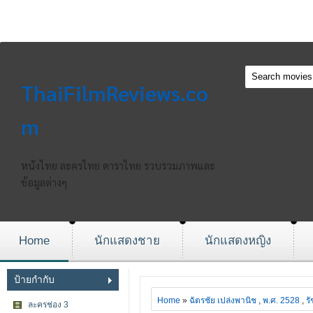
ThaiFilmReviews.co
m
หนังไทย ละครไทย ดาราไทย รวบรวมภาพและ
ข้อมูลต่างๆ
Home
นักแสดงชาย
นักแสดงหญิง
ป้ายกำกับ
Home
»
ฉัตรชัย เปล่งพานิช
,
พ.ศ. 2528
,
ร
ละครช่อง 3