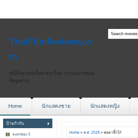
ThaiFilmReviews.co
m
หนังไทย ละครไทย ดาราไทย รวบรวมภาพและ
ข้อมูลต่างๆ
Home
นักแสดงชาย
นักแสดงหญิง
ป้ายกำกับ
Home
»
พ.ศ. 2526
» พ่อตาจิ๊กโก๋
ละครช่อง 3