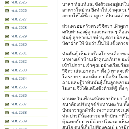
พ.ศ. 2525
บาลฯ ท้อแท้และขังตัวเองอยู่แต่ใน
อาหารในบ้าน ยิ่งทําให้เจ้าคุณขมข
พ.ศ. 2526
อยากให้ได้ชื่อว่าลูก ๆ เป็น แม่ค
พ.ศ. 2527
ส่วนครอบครัวพระวิจิตรฯ เฝ้าดู
พ.ศ. 2528
ดกับทํานองผู้ลูกและหลาน ๆ คือแ
พ.ศ. 2529
พันธุ์ ลูกชายนายทํานุ สถาปนิกหนุ
บิดาฝากให้ นับว่าเป็นไม้แข็งต่าง
พ.ศ. 2530
พ.ศ. 2531
ทันพันธุ์ เห็นว่าเรื่องโกรธเคือง
หาทางเข้าบ้านเจ้าคุณอภิบาล ฉะนั
พ.ศ. 2532
เข้าไปกราบเจ้าคุณ อย่างเรียบร้อ
พ.ศ. 2533
วิจิตร เล่นเอาคุณ ๆ ทั้ง 3 พาลจะห
ใครง่าย ๆ และมีความดื้อรั้น โผงผ
พ.ศ. 2534
ถามและรู้ว่าทันพันธุ์เป็นลูกหลาน
พ.ศ. 2535
ในงาน จึงได้แต่นิ่งขึงด้วยทิฐิ ทั้ง ๆ
พ.ศ. 2536
ทานตะวันเพื่อนสนิทของปัทมา ไปเ
ธนาต้องปรับทุกข์กับทานตะวัน ทั้งค
พ.ศ. 2537
ปัทมาว่าถูกผัวทิ้ง เพราะธนาจะแ
พ.ศ. 2538
ทัน ปารมีน้องสาวมาเฝ้าปัทมาที่
พ.ศ. 2539
คุ้นเคยกับปารมีด้วย ปวีณามาเห็นท
สนใจ ตนก็เก็บไปฟ้องคุณปู่ ปารมีถูก