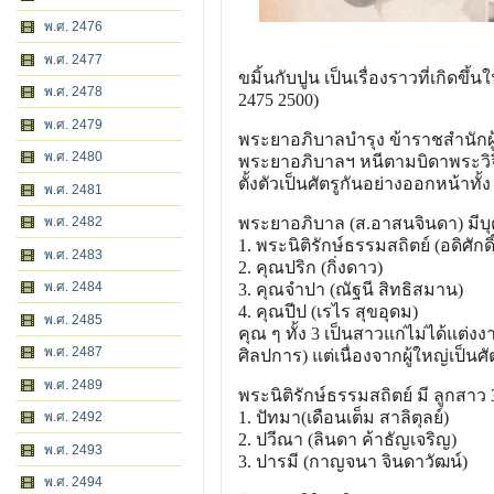
พ.ศ. 2476
พ.ศ. 2477
ขมิ้นกับปูน เป็นเรื่องราวที่เกิด
พ.ศ. 2478
2475 2500)
พ.ศ. 2479
พระยาอภิบาลบํารุง ข้าราชสํานักผู
พ.ศ. 2480
พระยาอภิบาลฯ หนีตามบิดาพระวิจ
ตั้งตัวเป็นศัตรูกันอย่างออกหน้าทั้ง ๆ
พ.ศ. 2481
พ.ศ. 2482
พระยาอภิบาล (ส.อาสนจินดา) มีบุ
1. พระนิติรักษ์ธรรมสถิตย์ (อดิศัก
พ.ศ. 2483
2. คุณปริก (กิ่งดาว)
พ.ศ. 2484
3. คุณจําปา (ณัฐนี สิทธิสมาน)
4. คุณปีป (เรไร สุขอุดม)
พ.ศ. 2485
คุณ ๆ ทั้ง 3 เป็นสาวแก่ไม่ได้แต่
พ.ศ. 2487
ศิลปการ) แต่เนื่องจากผู้ใหญ่เป็นศัตร
พ.ศ. 2489
พระนิติรักษ์ธรรมสถิตย์ มี ลูกสาว
1. ปัทมา(เดือนเต็ม สาลิตุลย์)
พ.ศ. 2492
2. ปวีณา (ลินดา ค้าธัญเจริญ)
พ.ศ. 2493
3. ปารมี (กาญจนา จินดาวัฒน์)
พ.ศ. 2494