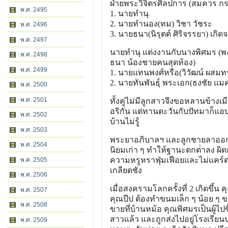
ฝ่ายพระวิจิตรศิลปการ (สมควร กร
พ.ศ. 2495
1. นายทํานุ
2. นายทํานอง(ทม) วิชา วัชระ
พ.ศ. 2496
3. นายธนา(นิรุตต์ ศิริจรรยา) เก
พ.ศ. 2497
นายทํานุ แต่งงานกับนางพิศมร (พงษ
พ.ศ. 2498
ธนา น้องชายคนสุดท้อง)
พ.ศ. 2499
1. นายแทนพงศ์หรือ(วิวัฒน์ ผสมทร
2. นายทันพันธุ์ พระเอก(ธงชัย แม
พ.ศ. 2500
พ.ศ. 2501
ทั้งคู่ไม่มีลูกสาวจึงขอหลานข้างเม
อริกัน แต่ทานตะวันกับปัทมาก็แอบ
พ.ศ. 2502
บ้านไม่รู้
พ.ศ. 2503
พระยาอภิบาลฯ และลูกชายลาออกจ
พ.ศ. 2504
นิยมเก่า ๆ ทําให้ฐานะตกต่ําลง ผิด
ความหรูหราฟุ่มเฟือยและไม่แคร์
พ.ศ. 2505
เกลียดชัง
พ.ศ. 2506
เมื่อสงครามโลกครั้งที่ 2 เกิดขึ้น
พ.ศ. 2507
คุณปีป ต้องทําขนมเล็ก ๆ น้อย ๆ ข
พ.ศ. 2508
ขายที่บ้านหม้อ คุณพิศมรเป็นผู้ไป
สาวแล้ว และถูกส่งไปอยู่โรงเรียนป
พ.ศ. 2509