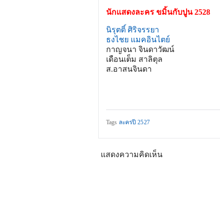
นักแสดงละคร ขมิ้นกับปูน 2528
นิรุตติ์ ศิริจรรยา
ธงไชย แมคอินไตย์
กาญจนา จินดาวัฒน์
เดือนเต็ม สาลิตุล
ส.อาสนจินดา
Tags
ละครปี 2527
แสดงความคิดเห็น