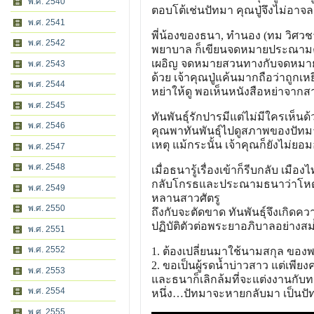
พ.ศ. 2540
ตอบโต้เช่นปัทมา คุณปู่จึงไม่อาจ
พ.ศ. 2541
พี่น้องของธนา, ทํานอง (ทม วิศวชาต
พ.ศ. 2542
พยาบาล ก็เขียนจดหมายประณามคนทั
เผอิญ จดหมายสวนทางกับจดหมายขอ
พ.ศ. 2543
ด้วย เจ้าคุณปู่แค้นมากถือว่าถูก
พ.ศ. 2544
หย่าให้ดู พอเห็นหนังสือหย่าจากส
พ.ศ. 2545
ทันพันธุ์รักปารมีแต่ไม่มีใครเห็น
พ.ศ. 2546
คุณพาทันพันธุ์ไปดูสภาพของปัทมาที
เหตุ แม้กระนั้น เจ้าคุณก็ยังไม่
พ.ศ. 2547
พ.ศ. 2548
เมื่อธนารู้เรื่องเข้าก็รีบกลับ เมื
กลับโกรธและประณามธนาว่าโหดร้า
พ.ศ. 2549
หลานสาวศัตรู
พ.ศ. 2550
ถึงกับจะตัดขาด ทันพันธุ์จึงเกิดค
ปฏิบัติตัวต่อพระยาอภิบาลอย่างสม่
พ.ศ. 2551
พ.ศ. 2552
1. ต้องเปลี่ยนมาใช้นามสกุล ของพ
2. ขอเป็นผู้รดน้ำบ่าวสาว แต่เพียงค
พ.ศ. 2553
และธนาก็เลิกล้มที่จะแต่งงานกับท
พ.ศ. 2554
หนึ่ง…ปัทมาจะหายกลับมา เป็นปัทมา
พ.ศ. 2555