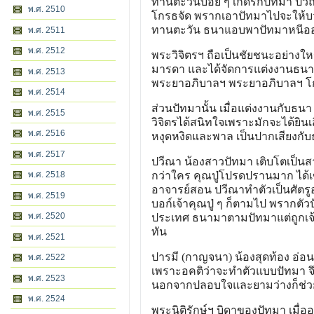
ทานตะวันบ่อย ๆ เกิดรักปัทมา ปวีณ
พ.ศ. 2510
โกรธจัด พรากเอาปัทมาไปจะให้บวช
ทานตะวัน ธนาแอบพาปัทมาหนีออก
พ.ศ. 2511
พ.ศ. 2512
พระวิจิตรฯ ถือเป็นชัยชนะอย่าง
มารดา และได้จัดการแต่งงานธนาแล
พ.ศ. 2513
พระยาอภิบาลฯ พระยาอภิบาลฯ โกร
พ.ศ. 2514
ส่วนปัทมานั้น เมื่อแต่งงานกับธน
พ.ศ. 2515
วิจิตรได้สนิทใจเพราะมักจะได้ยินเ
พ.ศ. 2516
หงุดหงิดและพาล เป็นปากเสียงกั
พ.ศ. 2517
ปวีณา น้องสาวปัทมา เติบโตเป็นสาว
พ.ศ. 2518
กว่าใคร คุณปู่โปรดปรานมาก ได้เข
อาจารย์สอน ปวีณาทําตัวเป็นศัตรู
พ.ศ. 2519
บอก์เจ้าคุณปู่ ๆ ก็ตามไป พรากตั
พ.ศ. 2520
ประเทศ ธนามาตามปัทมาแต่ถูกเจ้
ทัน
พ.ศ. 2521
ปารมี (กาญจนา) น้องสุดท้อง อ่อน
พ.ศ. 2522
เพราะอคติว่าจะทําตัวแบบปัทมา จ
พ.ศ. 2523
นอกจากปลอบใจและยามว่างก็ช่
พ.ศ. 2524
พระนิติรักษ์ฯ บิดาของปัทมา เมื่