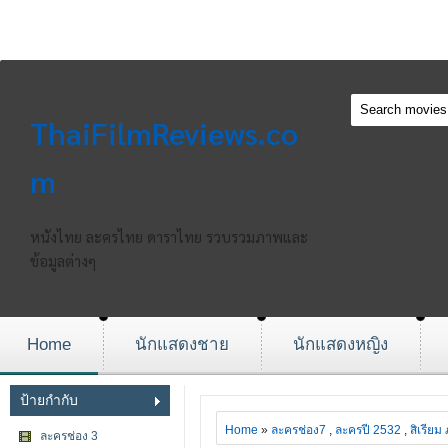
ThaiFilmReviews.co
m
หนังไทย ละครไทย ดาราไทย รวบรวมภาพและ
ข้อมูลต่างๆ
Home
นักแสดงชาย
นักแสดงหญิง
ป้ายกำกับ
Home
»
ละครช่อง7
,
ละครปี 2532
,
สิเรียม
ละครช่อง 3