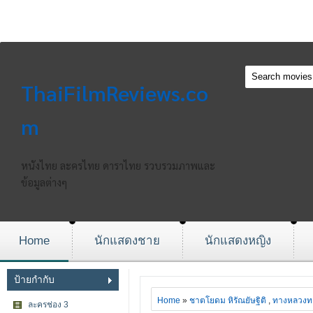
ThaiFilmReviews.co
m
หนังไทย ละครไทย ดาราไทย รวบรวมภาพและ
ข้อมูลต่างๆ
Home
นักแสดงชาย
นักแสดงหญิง
ป้ายกำกับ
Home
»
ชาตโยดม หิรัณยัษฐิติ
,
ทางหลวงทา
ละครช่อง 3