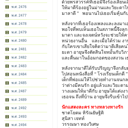
ด้วยพรสวรรค์ที่เธอมีจึงร้องเลียน
พ.ศ. 2476
ให้มาดีร้องอยู่ในม่านและวิยะดาไ
มาลาดี ” พอนานไปเธอเริ่มคุ้นกับ
พ.ศ. 2477
หลังจากที่เธอร้องเพลงและลงมาเอน
พ.ศ. 2478
พอใจที่พบเห็นเธอในสภาพนี้จึงลุ
พ.ศ. 2479
มาดา และจงเจตน์หวังจะช่วยให้คว
หน่วยงานอื่น และเมื่อได้ร่วม งา
พ.ศ. 2480
กับใครเขาเสียใจคิดว่ามาดีเสียคน
พ.ศ. 2481
ยะดา อายุษจึงตัดสินใจหมั้นกับวิ
พ.ศ. 2482
และตื่นมาในอ้อมกอดของสงวน เธ
พ.ศ. 2483
หลังจากมาดีได้รับปริญญาจึงกลับมา
ไปสอนหนังสือที่ “ โรงเรียนเด็กดี
พ.ศ. 2484
เด็กที่พ่อแม่ให้ไปช่วยทำงานจนก
พ.ศ. 2485
ว่าต่างมีคนรัก อยู่แล้วและวิยะด
วางแผนให้มาดีกับ อายุษได้แต่งง
พ.ศ. 2487
เธอจน ถึงที่บ้าน อายุษจึงรีบเข้า
พ.ศ. 2489
นักแสดงละคร ทางหลวงทางรัก
พ.ศ. 2492
ชาตโยดม หิรัณยัษฐิติ
พ.ศ. 2493
สุนิสา เจทท์
วรรณษา ทองวิเศษ
พ.ศ. 2494