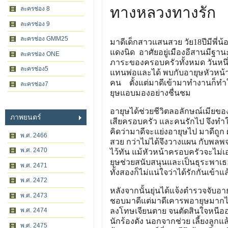
ทางหลวงทางรัก
ละครช่อง 8
ละครช่อง 9
ละครช่อง GMM25
มาดีเด็กสาวแสนสวย วัย18ปีมีพี่น
แดงนิด อาศัยอยู่เมืองอีสานมีฐานะ
ละครช่อง ONE
ภาระของครอบครัวทั้งหมด วันหนึ
ละครช่อง5
แทนพ่อและได้ พบกับอายุษหัวหน้า
คน ตั้งแต่มาดีเข้ามาทำงานก็ทำ
ละครช่อง7
ยุษแอบมองอย่างชื่นชม
อายุษได้ช่วยชีวิตลอลักษณ์เมียขอ
ภาพยนตร์
เสียครอบครัว และคนรักไป จึงทำให
คิดว่ามาดีจะแย่งอายุษไป มาดีถูก
พ.ศ. 2466
สวย กว่าไม่ได้จึงวางแผน กับพลพ
พ.ศ. 2470
ไว้ทัน แม้หัวหน้าครอบครัวจะไม่
ยุษช่วยสนับสนุนและเป็นธุระพาเธอ
พ.ศ. 2471
ทั้งสองก็ไม่แน่ใจว่าได้รักกันเข้าแล
พ.ศ. 2472
หลังจากนั้นยุ่นได้แจ้งตำรวจจับอ
พ.ศ. 2473
ชอบมาดีแต่มาดีเคารพอายุษมากไม่
พ.ศ. 2474
ลงโทษเจียนตาย จนตัดสินใจหนีออกจ
นักร้องดัง นอกจากช่วย เลี้ยงลูกแ
พ.ศ. 2475