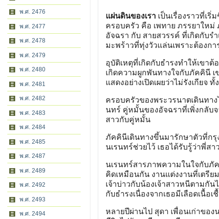
พ.ศ. 2476
แผ่นดินของเรา
เป็นเรื่องราวที่เ
ครอบครัว คือ เพทาย ภรรยาใหม่ 
พ.ศ. 2477
อัจฉรา กับ สายสวรรค์ ที่เกิดกับรำ
พ.ศ. 2478
มะพร้าวที่ทุ่งวัวแล่นเพราะต้องกา
พ.ศ. 2479
อุบัติเหตุที่เกิดกับธำรงทำให้เขาต
พ.ศ. 2480
เกิดความผูกพันทางใจกับภัคคินี เขา
แสดงอย่างเปิดเผยว่าไม่รังเกียจ ทั
พ.ศ. 2481
พ.ศ. 2482
ครอบครัวของพระวรนาตเดินทางไปพั
นทร์ คู่หมั้นของอัจฉราที่เพิ่งกลั
พ.ศ. 2483
สาวกับคู่หมั้น
พ.ศ. 2484
ภัคคินีเดินทางขึ้นมารักษาตัวท
พ.ศ. 2485
นเรนทร์ช่วยไว้ เธอได้รับรู้ว่าพี่
พ.ศ. 2487
นเรนทร์สารภาพความในใจกับภัคคินี
พ.ศ. 2489
คิดเหมือนกัน งานแต่งงานที่เตรีย
เจ้าบ่าวกับน้องเจ้าสาวหนีตามกันไ
พ.ศ. 2492
กับธำรงเนื่องจากเธอมีเลือดเนื้อ
พ.ศ. 2493
หลายปีผ่านไป สุดา เพื่อนเก่าข
พ.ศ. 2494