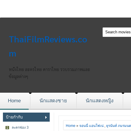
ThaiFilmReviews.co
m
หนังไทย ละครไทย ดาราไทย รวบรวมภาพและ
ข้อมูลต่างๆ
Home
นักแสดงชาย
นักแสดงหญิง
ป้ายกำกับ
Home
»
จอนนี่ แอนโฟเน่
,
ยุรนันท์ ภมรมนต
ละครช่อง 3