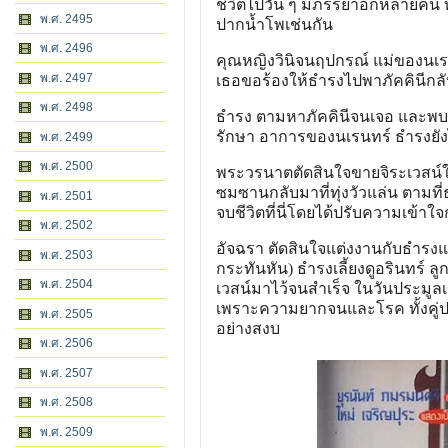
ชีวิตไปวัน ๆ มีภรรยาอีกหลายคน ทั้
พ.ศ. 2495
ปากน้ำโพเช่นกัน
พ.ศ. 2496
คุณหญิงวินิจนฤปกรณ์ แม่ของนเรนท
พ.ศ. 2497
เธอขอร้องให้ธำรงไปพาภัคคินีกลับม
พ.ศ. 2498
ธำรง ตามหาภัคคินีจนเจอ และพบว่า
รักษา อาการของนเรนทร์ ธำรงยังไม
พ.ศ. 2499
พ.ศ. 2500
พระวรนาตตัดสินใจขายจิระเวสน์ให
ซมซานกลับมาที่ทุ่งวัวแล่น ตามท
พ.ศ. 2501
จบชีวิตที่นี่โดยได้ปรับความเข้าใจ
พ.ศ. 2502
อัจฉรา ตัดสินใจแต่งงานกับธำรงแต่
พ.ศ. 2503
กระทันหัน) ธำรงเลี้ยงดูอรินทร์
พ.ศ. 2504
เวสน์มาไว้จนสำเร็จ ในวันประมูลเ
เพราะความยากจนและโรค ทั้งคู่ปร
พ.ศ. 2505
อย่างสงบ
พ.ศ. 2506
พ.ศ. 2507
พ.ศ. 2508
พ.ศ. 2509