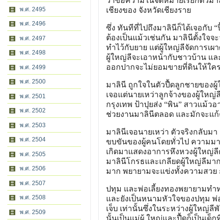
ว่าข้อความในจดหมายเรียกตัวมาลิ
พ.ศ. 2495
เชียงของ จังหวัดเชียงราย
พ.ศ. 2496
ซึ่ง ทันทีที่ไปถึงมาลินีก็ได้เจอกับ 
ต้องเป็นแม้วเช่นกัน มาลินีตั้งใ
พ.ศ. 2497
ทำไว้กับยาย แต่ผู้ใหญ่ลีจัดการเผ
พ.ศ. 2498
ผู้ใหญ่ลีจะเอาหน้ากับชาวบ้าน แ
ออกปากจะไม่ยอมขายที่ดินให้ใค
พ.ศ. 2499
พ.ศ. 2500
มาลินี ถูกใจในตัวปื้ดลูกชายของผู้ใ
เจอแต่นายเหว่าลูกจ้างของผู้ใหญ่ล
พ.ศ. 2501
กรุงเทพ ป้าปุยส่ง “พิน” สาวแม้วอ
พ.ศ. 2502
ช่วยงานมาลินีตลอด และมักจะแก้ต่
พ.ศ. 2503
มาลินีเจอนายเหว่า ตัวจริงกลับมา ด้
พ.ศ. 2504
ขบขันของผู้คนโดยทั่วไป ความมาแต
เกิดมาแสดงอาการหึงหวงผู้ใหญ่ลีต่
พ.ศ. 2505
มาลินีโกรธและเกลียดผู้ใหญ่ลีมากข
พ.ศ. 2506
มาก พยายามจะแข่งทั้งความสวย การ
พ.ศ. 2507
ปทุม และพ่อเลี้ยงทองพยายามทำทุกว
พ.ศ. 2508
และยังเป็นหนามหัวใจของปทุม พ่อเล
เจ็บ เท่านั้นซึ่งในระหว่างผู้ใหญ่ลี
พ.ศ. 2509
นั้นเป็นแม่ผู้ ใหญ่และปื้ดก็เป็นเด็กที