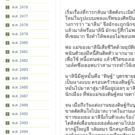
พ.ศ. 2476
เริ่มเรื่องที่การกลับมาฮิตดังระเบิ
พ.ศ. 2477
ใหม่ในรูปแบบเพลงแร๊พของศิลปินคน
วงการว่า “มาลีน” จึงมักจะถูกนัก
พ.ศ. 2478
แล้วมาล์หรือมาลินี มักจะรู้สึกไม่
พ.ศ. 2479
ที่เชยมาก จึงทำให้พลอยไม่ชอบเพ
พ.ศ. 2480
พ่อ แม่ของมาลินีเสียชีวิตด้วยอุบั
พ.ศ. 2481
พนันตัวยงมีหนี้สินติดตัว มากมาย 
เพื่อใช้ หนี้แทนพ่อ แล้วชีวิตข
พ.ศ. 2482
วอล์คซึ่งเธอพบว่าสามารถทำให้เธ
พ.ศ. 2483
มาลินีมีคู่หมั้นคือ “ดิษฐ์” บุต
พ.ศ. 2484
เป็นนางแบบ ครอบครัวของดิษฐ์ก็เริ่มต
พ.ศ. 2485
หมั่นไปมาหาสู่มาลินีอยู่บ่อยๆ มา
นักเมือง ที่พ่อแม่ของดิษฐ์หมาย
พ.ศ. 2487
จน เมื่อถึงวันแต่งงานของดิษฐ์กับบ
พ.ศ. 2489
ขาดตัดสินใจไปอาละวาดในงานแต่งงา
พ.ศ. 2492
ข่าวของเธอ มาลินีเก็บตัวและร้อ
ไตลิสต์เพื่อนของเธอต้องตามไปปล
พ.ศ. 2493
จากผู้ใหญ่ลี วลัยสมร นึกสนุกจึงเป
พ.ศ. 2494