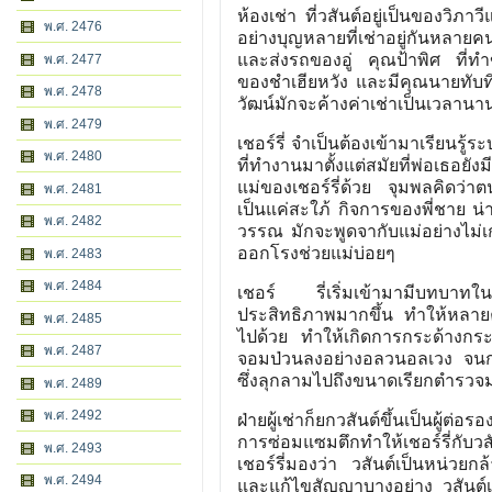
ห้องเช่า ที่วสันต์อยู่เป็นของวิภาวี
พ.ศ. 2476
อย่างบุญหลายที่เช่าอยู่กันหลาย
และส่งรถของอู่ คุณป้าพิศ ที่
พ.ศ. 2477
ของชำเฮียหวัง และมีคุณนายทับทิ
พ.ศ. 2478
วัฒน์มักจะค้างค่าเช่าเป็นเวลาน
พ.ศ. 2479
เชอร์รี่ จำเป็นต้องเข้ามาเรียนรู
พ.ศ. 2480
ที่ทำงานมาตั้งแต่สมัยที่พ่อเธอยัง
แม่ของเชอร์รี่ด้วย จุมพลคิดว่า
พ.ศ. 2481
เป็นแค่สะใภ้ กิจการของพี่ชาย น่า
พ.ศ. 2482
วรรณ มักจะพูดจากับแม่อย่างไม่เ
ออกโรงช่วยแม่บ่อยๆ
พ.ศ. 2483
พ.ศ. 2484
เชอร์ รี่เริ่มเข้ามามีบทบาทใ
ประสิทธิภาพมากขึ้น ทำให้หลายคน
พ.ศ. 2485
ไปด้วย ทำให้เกิดการกระด้างกระเ
พ.ศ. 2487
จอมป่วนลงอย่างอลวนอลเวง จนกระทั
ซึ่งลุกลามไปถึงขนาดเรียกตำรวจม
พ.ศ. 2489
พ.ศ. 2492
ฝ่ายผู้เช่าก็ยกวสันต์ขึ้นเป็นผู้ต่อ
การซ่อมแซมตึกทำให้เชอร์รี่กับวสั
พ.ศ. 2493
เชอร์รี่มองว่า วสันต์เป็นหน่วยก
พ.ศ. 2494
และแก้ไขสัญญาบางอย่าง วสันต์เป็นไ