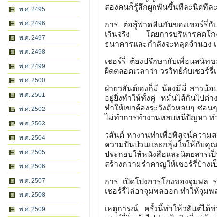
สองคนก็รู้สึกผูกพันขึ้นทีละนิดทีล
พ.ศ. 2495
พ.ศ. 2496
การ ต่อสู้ฟาดฟันกันของเชอร์รี่กับ
เกินจริง โดยการบริหารคดโกงขอ
พ.ศ. 2497
ธนาคารและกำลังจะหลุดจำนอง เธอต
พ.ศ. 2498
เชอร์รี่ ต้องปรึกษากับเพื่อนสนิท
พ.ศ. 2499
ผิดตลอดเวลาว่า วรวิทย์กับเชอร์รี่
พ.ศ. 2500
ฝ่ายวสันต์เองก็มี น้องมีมี่ สาว
พ.ศ. 2501
อยู่ยิ่งทำให้ทั้งคู่ หมั่นไส้กั
ทำให้เขาต้องระวังตัวหลบๆ ซ่อนๆ ต
พ.ศ. 2502
ไม่ทำการทำงานหลบหนีปัญหา ทำ
พ.ศ. 2503
วสันต์ หางานทำเพื่อพิสูจน์ควา
พ.ศ. 2504
ความปั่นป่วนและกลุ้มใจให้กับ
พ.ศ. 2505
ประกอบให้หนังสือและนิตยสารเป็นค
สร้างความรำคาญให้เชอร์รี่บ้างเ
พ.ศ. 2506
พ.ศ. 2507
การ เปิดโปงการโกงของจุมพล รา
เชอร์รี่ไล่อาจุมพลออก ทำให้จุมพ
พ.ศ. 2508
เหตุการณ์ ครั้งนี้ทำให้วสันต์ได
พ.ศ. 2509