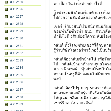
พ.ศ. 2525
ทางป้องกันว่าจะทำอย่างไรดี
พ.ศ. 2526
ผู้ เช่ารวมตัวกันเตรียมตัวประท้ว
พ.ศ. 2527
ไปถึงความสัมพันธ์ของวสันต์กับเชอร์
พ.ศ. 2528
เชอร์ รี่กับวสันต์เริ่มสนิทสนมกัน
ชอบทำกับข้าวทำ ขนม ส่วนวสันต์คิ
พ.ศ. 2529
ทำยังไงดี วสันต์ยังมีความลับเรื่อง
พ.ศ. 2530
วสันต์ ตั้งใจจะช่วยเชอร์รี่สู้กับ
พ.ศ. 2531
รู้ว่าบริษัทโอเวอร์พาว์เวอร์เป็นบ
พ.ศ. 2532
วสันต์ต้องกลับเข้าบ้านไป เพื่อจัด
พ.ศ. 2533
ให้ วสันต์เข้ามาทำงานดูแลโครงก
พ.ศ. 2534
ม.ร.ว.พิณพงษ์ หุ้นส่วนใหญ่ในโค
ความเป็นอยู่ที่ดีของคนในตึกแถวเอ
พ.ศ. 2535
พงษ์
พ.ศ. 2536
วสันต์ ต้องไปๆ มาๆ ระหว่างห้องเช
พ.ศ. 2537
มาตามหาและสืบรู้ว่าที่จริงวสันต์
พ.ศ. 2538
ให้คุณนายอิ่มเอมฟัง และวารุณียังไปย
เชอร์รี่ออกไปจากวสันต์
พ.ศ. 2539