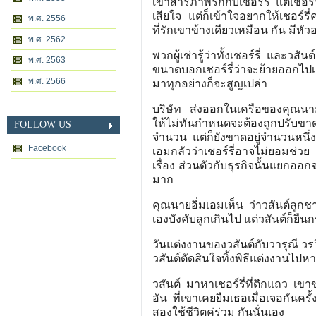
เขาสารภาพรักกับเชอร์รี่ แต่เชอร์ร
เสียใจ แต่ก็เข้าใจอยากให้เชอร์รี่
พ.ศ. 2556
ที่รักเขาข้างเดียวเหมือน กัน มีหัว
พ.ศ. 2562
พวกผู้เช่ารู้ว่าทั้งเชอร์รี่ และ
พ.ศ. 2563
ขนาดบอกเชอร์รี่ว่าจะย้ายออกไปเอง
พ.ศ. 2566
มาทุกอย่างก็จะสูญเปล่า
บริษัท ส่งออกในเครือของคุณนายอ
ให้ไม่ทันกำหนดจะต้องถูกปรับขา
FOLLOW US
จำนวน แต่ก็ยังขาดอยู่จำนวนหนึ่ง 
Facebook
เอมกลัวว่าเชอร์รี่อาจไม่ยอมช่วย 
เรื่อง ส่วนตัวกับธุรกิจนั้นแยกอ
มาก
คุณนายอิ่มเอมเห็น ว่าวสันต์ลูกชา
เองบังคับลูกเกินไป แต่วสันต์ก็ยื
วันแต่งงานของวสันต์กับวารุณี วรวิท
วสันต์ตัดสินใจทิ้งพิธีแต่งงานไปหา
วสันต์ มาหาเชอร์รี่ที่ตึกแถว เ
อัน ที่เขาเคยยืมเธอเมื่อเจอกันค
สองใช้ชีวิตคู่ร่วม กันนั่นเอง