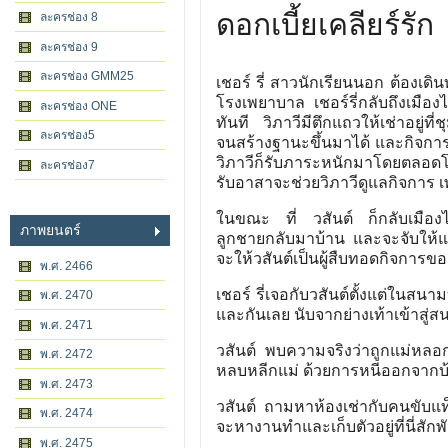
ดอกเบี้ยเคลียร์รัก
ละครช่อง 8
ละครช่อง 9
ละครช่อง GMM25
เชอร์ รี่ สาวนักเรียนนอก ต้องเด
โรงเพยาบาล เชอร์รี่กลับถึงเมือง
ละครช่อง ONE
ทันที วิภาวีมีตึกแถวให้เช่าอยู่ท
ละครช่อง5
จนสร้างฐานะขึ้นมาได้ และกิจการเ
วิภาวีก็รับภาระหนักมาโดยตลอดโด
ละครช่อง7
รับอาสาจะช่วยวิภาวีดูแลกิจการ
ในขณะ ที่ วสันต์ ก็กลับเมือง
ภาพยนตร์
ลูกชายกลับมาบ้าน และจะจับให้แ
จะให้วสันต์เป็นผู้สืบทอดกิจการของ
พ.ศ. 2466
เชอร์ รี่เจอกับวสันต์ตั้งแต่ในสน
พ.ศ. 2470
และกันเลย นับจากย่างเท้าเข้าส
พ.ศ. 2471
วสันต์ พบความจริงว่าถูกแม่หลอ
พ.ศ. 2472
หลบหลีกแม่ ด้วยการหนีออกจากบ้
พ.ศ. 2473
วสันต์ ถามหาห้องเช่ากับคนขับแท็ก
พ.ศ. 2474
จะหางานทำและเก็บตัวอยู่ที่นี่สัก
พ.ศ. 2475