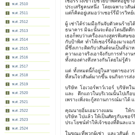
เชอร์รี่วิ่งเข้าไปช่วยป้าพิศที่อย
พ.ศ. 2510
ประเสริฐคนหนึ่ง โดยเฉพาะวสันต์
แต่ก็คิดอยู่เสมอว่าเชอร์รี่มีวรวิทย
พ.ศ. 2511
พ.ศ. 2512
ผู้ เช่าได้ร่วมมือกันจับตัวคนร้า
ธนาคาร มิฉะนั้นจะต้องโดนยึดตึก
พ.ศ. 2513
เธอก็พบว่าเครื่องแกงสูตรพิเศษ
พ.ศ. 2514
กับป้าพิศ ทำให้เชอร์รี่ต้องมาเจอก
มี่ซึ่งเกาะติดกับวสันต์จนเป็นที่น่
พ.ศ. 2515
ความเอาจริงเอาจังกับการทำงานของ
พ.ศ. 2516
ทั้งสองต่างหึงหวงกันโดยไม่รู้ตัว
พ.ศ. 2517
แต่ ทั้งหมดนี้ก็อยู่ในสายตาของวรว
พ.ศ. 2518
ที่สนใจวสันต์มากขึ้น จนกิจการส่
พ.ศ. 2519
บริษัท โอเวอร์พาว์เวอร์ บริษัทใ
พ.ศ. 2520
และ ตึกแถวในบริเวณนั้นไปเกือบหม
เพราะเพิ่งจะกู้สถานการณ์มาได้ 
พ.ศ. 2521
คุณนายอิ่มเอมวางแผน ให้กลั่นแ
พ.ศ. 2522
บริษัท ไปแล้ว ให้เป็นศัตรูกับเชอ
พ.ศ. 2523
ประโยชน์ทำให้เจ้าของที่ดินละแวกน
พ.ศ. 2524
ในขณะที่พวกผู้เช่า และวสันต์ 