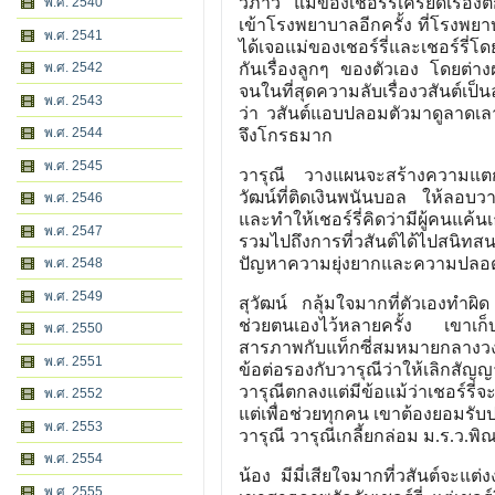
วิภาวี แม่ของเชอร์รี่เครียดเรื
พ.ศ. 2540
เข้าโรงพยาบาลอีกครั้ง ที่โรงพยา
พ.ศ. 2541
ได้เจอแม่ของเชอร์รี่และเชอร์รี่โ
พ.ศ. 2542
กันเรื่องลูกๆ ของตัวเอง โดยต่างฝ่
จนในที่สุดความลับเรื่องวสันต์เป็น
พ.ศ. 2543
ว่า วสันต์แอบปลอมตัวมาดูลาดเล
พ.ศ. 2544
จึงโกรธมาก
พ.ศ. 2545
วารุณี วางแผนจะสร้างความแตกแยก
วัฒน์ที่ติดเงินพนันบอล ให้ลอบวางเพ
พ.ศ. 2546
และทำให้เชอร์รี่คิดว่ามีผู้คนแ
พ.ศ. 2547
รวมไปถึงการที่วสันต์ได้ไปสนิทสน
ปัญหาความยุ่งยากและความปลอดภั
พ.ศ. 2548
พ.ศ. 2549
สุวัฒน์ กลุ้มใจมากที่ตัวเองทำผิ
ช่วยตนเองไว้หลายครั้ง เขาเก็บ
พ.ศ. 2550
สารภาพกับแท็กซี่สมหมายกลางวงเหล้
พ.ศ. 2551
ข้อต่อรองกับวารุณีว่าให้เลิกสัญญ
วารุณีตกลงแต่มีข้อแม้ว่าเชอร์รี่จะต
พ.ศ. 2552
แต่เพื่อช่วยทุกคน เขาต้องยอมรับ
พ.ศ. 2553
วารุณี วารุณีเกลี้ยกล่อม ม.ร.ว.พ
พ.ศ. 2554
น้อง มีมี่เสียใจมากที่วสันต์จะแต
พ.ศ. 2555