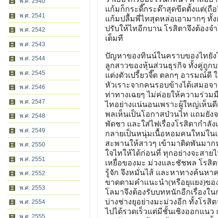
พ.ศ. 2540
แก้มก็กระดี๊กระด๊าสุดขีดตั้งแต
พ.ศ. 2541
แก้มปลื้มพี่ไทสุดหล่อเอามากๆ ทั้งย
ปรับให้ไทอีกบาน โรสิตาจึงต้องจำ
พ.ศ. 2542
เต็มที
พ.ศ. 2543
ปัญหาของทินน์ในคราบของไทยังไม
พ.ศ. 2544
ลูกสาวของหุ้นส่วนธุรกิจ ทั้งคู่ถู
พ.ศ. 2545
แต่งตัวเปรี้ยวจี๊ด ตลกๆ อารมณ์ดี 
หัวเราะจากคนรอบข้างได้เสมอจาก
พ.ศ. 2546
ท่าทางเฉยๆ ไม่ค่อยให้ความร่วมมื
พ.ศ. 2547
ไทอย่างแน่นอนเพราะผู้ใหญ่เห็นดี
พลเห็นเป็นโอกาสป่วนไท แถมยังจะ
พ.ศ. 2548
พัดชา และใส่ไฟเรื่องโรสิตากำลังเข
พ.ศ. 2549
กลายเป็นหนุ่มเนื้อหอมคนใหม่ในแ
สะพานให้สาวๆ เข้ามาติดพันมากหน้
พ.ศ. 2550
ใจไทให้ได้ก่อนที่ ทุกอย่างจะสายไ
พ.ศ. 2551
เหยื่อของมะ ม่วงและชัชพล โรสิตาเ
รู้จัก จึงหมั่นไส้ และหาทางค้
พ.ศ. 2552
ขาดตามคำแนะนำ(หรือยุแยง)ของม
พ.ศ. 2553
โลมาจึงต้องรับบทหนักอีกเรื่องใ
บ่างช่างยุอย่างมะม่วงอีก ทั้งโ
พ.ศ. 2554
ไปได้รวดเร็วแต่มีชั้นเชิงออกแนว
พ.ศ. 2555