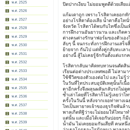
พ.ศ. 2525
ปิดปากเงียบ ไม่ยอมพูดดีด้วยเสียแ
พ.ศ. 2526
แก้มเดาถูก เพราะโรสิตาเคยอกหักอย่
พ.ศ. 2527
อย่างโรสิตาต้องเสีย น้ำตาคือไทน
จังหวัด โรสิตาได้พบกับไทซึ่งเป็นเ
พ.ศ. 2528
การฝึกงานอันยาวนาน และเกิดความ
พ.ศ. 2529
ต่างคนต่างรักษาฟอร์มของตัวเองไว้
ลับๆ นี้ จนกระทั่งการฝึกงานเสร็จสิ
พ.ศ. 2530
ย้ายจาก กันไป แต่ทั้งคู่กลับทะเลา
พ.ศ. 2531
อย่างนี้ สู้ไม่เคยรู้จักกันตั้งแต่แรก
พ.ศ. 2532
โรสิตากลับมาคิดทบทวนจนตัดสินใ
พ.ศ. 2533
เรียนต่อต่างประเทศพอดี ไม่สามาร
ใช้ชีวิตของตัวเองต่อไป และไม่ร
พ.ศ. 2534
ในวันที่ไทประสบอุบัติเหตุนั้นก็เน
พ.ศ. 2535
ตาอีกครั้งจึงผลุนผลันกลับรถไม่ดู
ซ้ำเล่าโดยที่โรสิตาก็ไม่รู้เลยว่า
พ.ศ. 2536
ครั้งในวันนี้ หลังจากเจอท่าทางเฉ
พ.ศ. 2537
ไทเป็นทายาทเจ้าของธุรกิจพันล้านก
พาลเกิดทิฐิว่าจะไม่ยอมให้ไทมาทำล
พ.ศ. 2538
แต่นั้น และเมื่อได้เจอกันบ่อยๆ ก
พ.ศ. 2539
น้ำมัน ไม่เคยยอมกันเสียที คนหนึ่ง
ว่าเธอโกรธอะไรนักหนา พาลอยากก