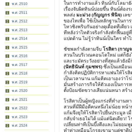
ในการทำงานแล้ว ทินน์กับโลมายัง
พ.ศ. 2510
เรื่องจับผิดทินน์บ่อยขึ้น ทินน์ต้อ
พ.ศ. 2511
พลส่ง
มะม่วง (กัญญกร พินิจ)
เลขา
ของไทเพื่อ ใช้เป็นหลักฐานในการ
พ.ศ. 2512
ไหวชิงพริบกันอย่างดุเดือดทีเดีย
พ.ศ. 2513
ทีหลังว่าไทตัวจริงกำลังพักฟื้นอยู่
แปดด้าน ไม่รู้ว่าทินน์เป็นใคร ท
พ.ศ. 2514
พ.ศ. 2515
ชัชพลกำลังตามจีบ
โรสิตา (กาญจน์
สวนในบริเวณคอนโดใหม่ แต่ก็ยัง
พ.ศ. 2516
และระมัดระวังอย่างที่สุดแล้วยัง
พ.ศ. 2517
(นัทธินันท์ กุมชพร)
ซึ่งเป็นเสมือนเ
กำลังคิดปฏิบัติการหาแฟนให้โรส
พ.ศ. 2518
เป็นเวลานาน แก้มคิดเอาเองว่าโรส
พ.ศ. 2519
มั่นสร้างภารกิจให้ตัวเองเป็นการ
ตั้งป้อมขัดขวางเสียแน่นหนา สร
พ.ศ. 2520
พ.ศ. 2521
โรสิตาเป็นผู้หญิงแกร่งที่ทำงานห
สวนที่มีฝีมือดีคนหนึ่งไม่น้อย หน
พ.ศ. 2522
แก้มจึงยุให้โรสิตาไปยื่นประมูล
พ.ศ. 2523
กลับจำเธอไม่ได้ แม้แต่นิดเดียว! โร
เปลี่ยนท่าทีเป็นบึ้งตึงและไม่ยอมพ
พ.ศ. 2524
ทำท่าเหมือนโกรธเขามาแต่ชาติปางก