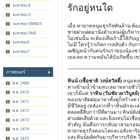
รักอยู่หนใด
ละครช่อง 8
ละครช่อง 9
ละครช่อง GMM25
เมื่อ ทายาทหนุ่มธุรกิจพันล้าน ต้อ
ชายฝาแฝดมานั่งตำแหน่งผู้บริหาร
ละครช่อง ONE
ไม่เช่นนั้น จะต้องเสียเก้าอี้ให้กับ
ละครช่อง5
ไม่มี ใครรู้ว่าเกิดการสลับตัว กั
เผชิญหน้ากับคนรักเก่าของน้องชาย
ละครช่อง7
เธอเลย ความหมั่นไส้บังเกิดขึ้น
——————————————
ภาพยนตร์
ทินน์ (เชื้อชาติ วงษ์สวัสดิ์)
หนุ่มหล
พ.ศ. 2466
ทางข้ามน้ำข้ามทะเลมาหลายชั่วโมงเ
พ.ศ. 2470
เขาก็มีแต่
วาทิน (วันชัย เผาวิบูลย์)
ของเขาติดต่อมาหาทั้งคู่ก็สร้าง
พ.ศ. 2471
มีชีวิตอยู่ (หลังจากที่วาทินมักจ
พ.ศ. 2472
ตลอดยี่สิบกว่าปีที่ผ่านมา) ทินน์ย
ฝาแฝดเสียด้วย และยิ่งแทบไม่เชื่อหู
พ.ศ. 2473
สำคัญ นั่นคือการกลับมาสวมรอย
พ.ศ. 2474
ทายาทธุรกิจคอนโดและอสังหาริมทรั
และทินน์ผลัดกันมาบริหารบริษัท 
พ.ศ. 2475