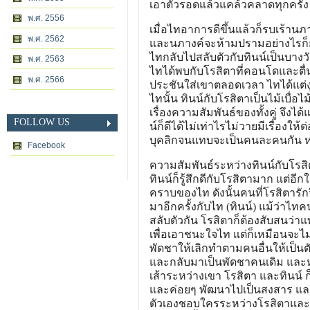
เอาตัวรอดแล้วแคล้วคลาดทุกครั้ง
พ.ศ. 2556
เมื่อไทอาการดีขึ้นแล้วก็รบเร้า
พ.ศ. 2562
และนภางค์จะห้ามปรามอย่างไรก็ยั
ไทกลับไปสลับตัวกับทินน์เป็นบางวั
พ.ศ. 2563
ไทได้พบกับโรสิตาที่คอนโดและตื่น
พ.ศ. 2566
ประชันใส่เขาตลอดเวลา ไทได้แต่งุ
ไทนั้น ทินน์กับโรสิตาเป็นไม้เบื
เรื่องความสัมพันธ์ของทั้งคู่ จึงไ
FOLLOW US
น์ก็ดีได้ไม่เท่าไรไม่วายมีเรื่องใ
บุคลิกจนแทบจะเป็นคนละคนกัน หรื
Facebook
ความสัมพันธ์ระหว่างทินน์กับโรสิตา
ทินน์ก็รู้สึกดีกับโรสิตามาก แต่อี
คราบของไท ดังนั้นคนที่โรสิตารักจึ
มาอีกครั้งกับไท (ทินน์) แม้ว่าไทคนน
สลับตัวกัน โรสิตาก็ต้องสับสนว่าแ
เพื่อเอาชนะใจไท แต่ก็เหมือนจะไม
พัดชาให้เลิกทำตามคนอื่นให้เป็นตัว
และกลับมาเป็นพัดชาคนเดิม และหัน
เส้าระหว่างเขา โรสิตา และทินน์ ก
และค่อยๆ พัฒนาไปเป็นสงสาร และเ
ตัวเองชอบใครระหว่างโรสิตาและพ