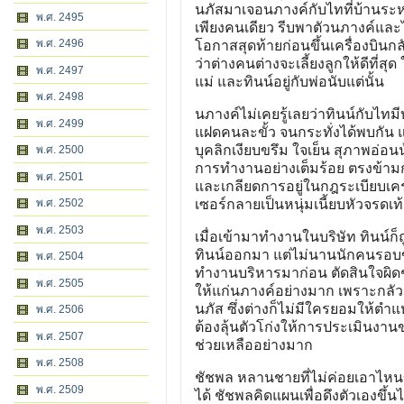
นภัสมาเจอนภางค์กับไทที่บ้านระหว
พ.ศ. 2495
เพียงคนเดียว รีบพาตัวนภางค์และไ
พ.ศ. 2496
โอกาสสุดท้ายก่อนขึ้นเครื่องบินกล
ว่าต่างคนต่างจะเลี้ยงลูกให้ดีที่สุ
พ.ศ. 2497
แม่ และทินน์อยู่กับพ่อนับแต่นั้น
พ.ศ. 2498
นภางค์ไม่เคยรู้เลยว่าทินน์กับไทมี
พ.ศ. 2499
แฝดคนละขั้ว จนกระทั่งได้พบกัน และ
บุคลิกเงียบขรึม ใจเย็น สุภาพอ่อนน
พ.ศ. 2500
การทำงานอย่างเต็มร้อย ตรงข้าม
พ.ศ. 2501
และเกลียดการอยู่ในกฎระเบียบเค
พ.ศ. 2502
เซอร์กลายเป็นหนุ่มเนี้ยบหัวจรดเท
พ.ศ. 2503
เมื่อเข้ามาทำงานในบริษัท ทินน์ก
ทินน์ออกมา แต่ไม่นานนักคนรอบข้
พ.ศ. 2504
ทำงานบริหารมาก่อน ตัดสินใจผิด
พ.ศ. 2505
ให้แก่นภางค์อย่างมาก เพราะกลัว
นภัส ซึ่งต่างก็ไม่มีใครยอมให้ตำ
พ.ศ. 2506
ต้องลุ้นตัวโก่งให้การประเมินง
พ.ศ. 2507
ช่วยเหลืออย่างมาก
พ.ศ. 2508
ชัชพล หลานชายที่ไม่ค่อยเอาไหนข
พ.ศ. 2509
ได้ ชัชพลคิดแผนเพื่อดึงตัวเองขึ้น