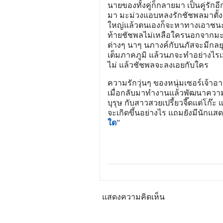
นายของทั้งคู่ก็กลายมา เป็นคู่รักอี
มา มะม่วงแอบหลงรักชัชพลมาตั้งแต
ใหญ่แล้วตนเองก็จะหาทางเอาชนะใ
ท้ายชัชพลไม่เหลือใครนอกจากมะม
ต่างๆ นาๆ นภางค์กับนภัสจะมีกลยุ
เต็มภาคภูมิ แล้วนภจะทำอย่างไรเม
ไม่ แล้วชัชพลจะลงเอยกับใคร
ความรักวุ่นๆ ของหนุ่มเซอร์เจ้า
เมื่อกลับมาทำงานแล้วพัฒนาความสั
บุรุษ กับสาวสวยเปรี้ยวจี๊ดแต่โก
จะเกิดขึ้นอย่างไร แถมยังมีนักแส
ใด
”
แสดงความคิดเห็น