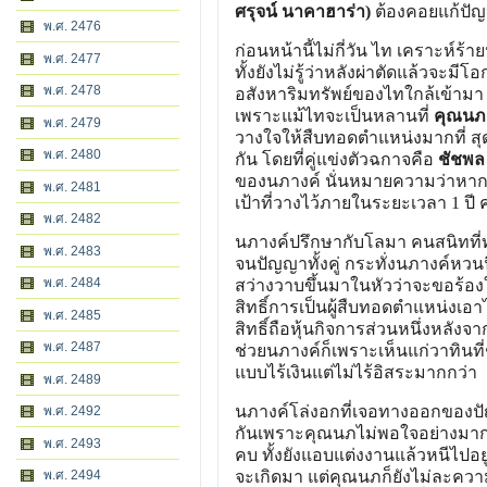
ศรุจน์ นาคาฮาร่า)
ต้องคอยแก้ปัญห
พ.ศ. 2476
ก่อนหน้านี้ไม่กี่วัน ไท เคราะห์ร
พ.ศ. 2477
ทั้งยังไม่รู้ว่าหลังผ่าตัดแล้วจะ
พ.ศ. 2478
อสังหาริมทรัพย์ของไทใกล้เข้าม
เพราะแม้ไทจะเป็นหลานที่
คุณนภ (
พ.ศ. 2479
วางใจให้สืบทอดตำแหน่งมากที่ สุด แ
พ.ศ. 2480
กัน โดยที่คู่แข่งตัวฉกาจคือ
ชัชพล 
ของนภางค์ นั่นหมายความว่าหาก
พ.ศ. 2481
เป้าที่วางไว้ภายในระยะเวลา 1 ป
พ.ศ. 2482
นภางค์ปรึกษากับโลมา คนสนิทที่ทำ
พ.ศ. 2483
จนปัญญาทั้งคู่ กระทั่งนภางค์หวนน
พ.ศ. 2484
สว่างวาบขึ้นมาในหัวว่าจะขอร้องใ
สิทธิ์การเป็นผู้สืบทอดตำแหน่งเอาไ
พ.ศ. 2485
สิทธิ์ถือหุ้นกิจการส่วนหนึ่งหลังจ
พ.ศ. 2487
ช่วยนภางค์ก็เพราะเห็นแก่วาทินที่
แบบไร้เงินแต่ไม่ไร้อิสระมากกว่า
พ.ศ. 2489
นภางค์โล่งอกที่เจอทางออกของปัญห
พ.ศ. 2492
กันเพราะคุณนภไม่พอใจอย่างมากที่
พ.ศ. 2493
คบ ทั้งยังแอบแต่งงานแล้วหนีไปอยู่
พ.ศ. 2494
จะเกิดมา แต่คุณนภก็ยังไม่ละค