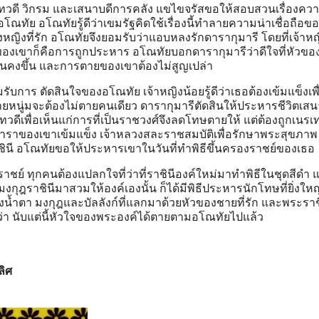
ทวดี วิกรม และเสนาบดีการคลัง แขไขจรัสขอให้สอบสวนเรื่องคว
โณทัย อโณทัยรู้ดีว่าเขมรัฐคิดใช้เรื่องนี้ทำลายความน่าเชื่อถือ
ีของหญิงที่รัก อโณทัยจึงยอมรับว่าแอบหลงรักดารากุมารี โดยที่เจ้าห
องเขาก็คือการถูกประหาร อโณทัยบอกดารากุมารีว่าดีใจที่หัวขอ
มั่นคงขึ้น และการตายของเขาต้องไม่สูญเปล่า
บการ ตัดสินใจของอโณทัย เจ้าหญิงน้อยรู้ดีว่าเธอต้องเข้มแข็งเพื
ยหนู่มจะต้องไม่ตายคนเดียว ดารากุมารีตัดสินให้ประหารชีวิตเสน
วดีเพื่อเห็นแก่การที่เป็นราชวงศ์จึงลดโทษตายให้ แต่ต้องถูกเนร
าราของเขาเข้มแข็ง เจ้าหลวงสละราชสมบัติเพื่อรักษาพระสุขภาพ
ราชินี อโณทัยขอให้ประหารเขาในวันที่ทำพิธีขึ้นครองราชย์ของเธอ
าชย์ ทุกคนต้องแปลกใจที่ว่าที่ราชินีองค์ใหม่มาทำพิธีในชุดสีดำ 
งกุฎราชินีมาสวมให้องค์เองนั้น ก็ได้มีพิธีประหารนักโทษที่ยิ่งใหญ่
้งน้ำตา มงกุฎและบัลลังก์ที่แลกมาด้วยหัวของชายที่รัก และพระราช
องว่า นับแต่นี้หัวใจของพระองค์ได้ตายตามอโณทัยไปแล้ว
ลิศ