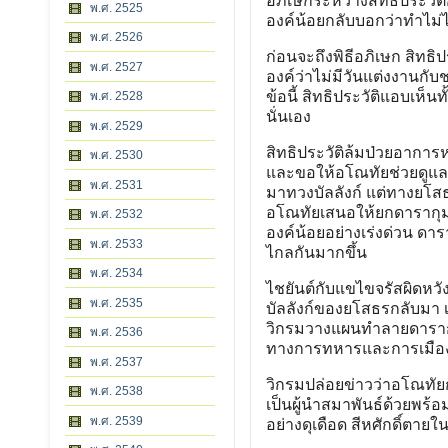
อภิเษกระหว่างสิทธิประวัต
พ.ศ. 2525
องค์น้อยกลับบอกว่าทำไม่
พ.ศ. 2526
ก่อนจะถึงพิธีอภิเษก สิทธิปร
พ.ศ. 2527
องค์ว่าไม่มีวันแต่งงานกั
ข้อนี้ สิทธิประวัติแอบเห็น
พ.ศ. 2528
นั่นเอง
พ.ศ. 2529
สิทธิประวัติล้มป่วยอาการ
พ.ศ. 2530
และขอให้อโณทัยช่วยดูแลด
พ.ศ. 2531
มาทวงบัลลังก์ แต่ทางยโสธร
อโณทัยเสนอให้ยกดารากุมารี
พ.ศ. 2532
องค์น้อยอย่างเร่งด่วน ดา
พ.ศ. 2533
ไกลกันมากขึ้น
พ.ศ. 2534
ไชยันต์กับแขไขจรัสผิดหวั
พ.ศ. 2535
บัลลังก์ของยโสธรกลับมา เพ
วิกรมวางแผนทำลายดารากุม
พ.ศ. 2536
ทางการทหารและการเมือง ทั
พ.ศ. 2537
วิกรมปล่อยข่าวว่าอโณทัยก
พ.ศ. 2538
เป็นผู้นำสมาพันธ์ด้วยพร้อ
พ.ศ. 2539
อย่างดุเดือด สีหศักดิ์ตา