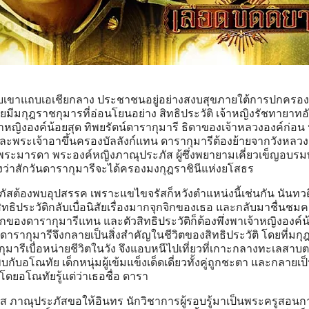
ุบเขาแถบเอเชียกลาง ประชาชนอยู่อย่างสงบสุขภายใต้การปกครอ
ยมีมกุฎราชกุมารที่อ่อนโยนอย่าง สิทธิประวัติ เจ้าหญิงรัชทายาทอ
หญิงองค์น้อยสุด ทิพยรัตน์ดารากุมารี ธิดาของเจ้าหลวงองค์ก่อน
และพระเจ้าอาขึ้นครองบัลลังก์แทน ดารากุมารีต้องย้ายจากวังหลว
ับพระมารดา พระองค์หญิงภาณุประภัส ผู้ซึ่งพยายามเคี่ยวเข็ญอบร
ังว่าสักวันดารากุมารีจะได้ครองมงกุฎราชินีแห่งยโสธร
ต้องพบอุปสรรค เพราะแขไขจรัสก็หวังตำแหน่งนี้เช่นกัน นันทวดี 
สิทธิประวัติกลับเบื่อนิสัยเรื่องมากจุกจิกของเธอ และกลับมาชื่นชม
กของดารากุมารีแทน และตัวสิทธิประวัติก็ต้องพึ่งพาเจ้าหญิงองค์น้
ดารากุมารีจึงกลายเป็นสิ่งสำคัญในชีวิตของสิทธิประวัติ โดยที่มก
รากุมารีเบื่อหน่ายชีวิตในวัง จึงแอบหนีไปเที่ยวที่เกาะกลางทะเลสาบ
พบกับอโณทัย เด็กหนุ่มผู้เข้มแข็งเด็ดเดี่ยวทั้งคู่ถูกชะตา และกลายเป็
ว โดยอโณทัยรู้แต่ว่าเธอชื่อ ดารา
ัส ภาณุประภัสขอให้อินทร นักวิชาการผู้รอบรู้มาเป็นพระครูสอนก