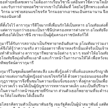
ธอทำฤทธิ์เดชเพราะไม่ต้องการเรียนวิชานี้ แต่อินทรใช้ความใจเย
่ดี และรับการถ่ายทอดวิชาจากเขาไปได้เต็มที่ โดยไม่รู้สึกพระองค์เ
ให้ วิกรม มาช่วยสอนแขไขจรัส วิกรมอยากเอาชนะอินทรมานาน จึง
าของนันทวดี
่ตั้งใจไว้ ดารากุมารีดีใจมากที่เพื่อนรักได้เป็นทหาร อโณทัยแต่งตั
า แต่ดาราบอกว่าเธอจะเป็นราชินีปกครองทหารต่างหาก อโณทัยจึ
ี่เธอได้เป็นราชินี เขาจะเป็นผู้คุ้มครองราชบัลลังก์ให้
ารากุมารีได้รับการสถาปนาเป็นรัชทายาทอันดับสาม อโณทัยมาร่วมง
งได้รู้ว่าความจริง สาวน้อยดาราที่เขาหลงรักนั้นแท้จริงเป็นเจ้า
งทำตัวเหินห่าง ดารากุมารีพยายามง้อต่าง ๆ นา ๆ จนทำให้อโณทัยร
ทัยจึงมุ่งมั่นที่จะเอาดี และก้าวหน้าในการงานให้ได้ เพื่อหวังจะ
ิงทิพยรัตน์ดารากุมารี
รากุมารีในชุดเต็มยศก็ตกตะลึง และพึ่งรู้องค์ว่าที่แท้แอบหลงรักญาติผ
ม่อาจแต่งงานกับผู้หญิงอย่างแขไขจรัสได้ ด้วยความอ่อนแอของสิท
มกุฎราชกุมารจึงชื่นชมในความเข้มแข็งของเขา ทั้งคู่กลายเป็นเพื่อ
่างรวดเร็ว จนได้เป็นผู้บัญชาการทหารมหาดเล็ก และเป็นที่ปรึกษ
ีใจในความก้าวหน้าของชายที่รักมาก ส่วนตัวเธอก็พยายามที่จะดำรง
่าจะให้อโณทัยจะได้เอื้อมถึง
ยโสธรคิดรวมตัวเป็นสมาพันธรัฐ เขมรัฐคิดเป็นผู้นำสมาพันธ์ แต่ติดท