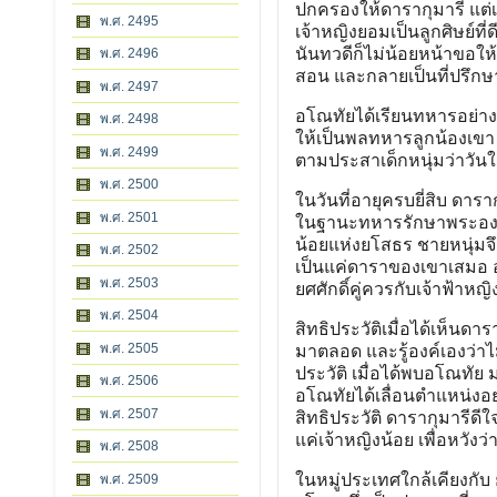
ปกครองให้ดารากุมารี แต่เ
พ.ศ. 2495
เจ้าหญิงยอมเป็นลูกศิษย์ที
นันทวดีก็ไม่น้อยหน้าขอ
พ.ศ. 2496
สอน และกลายเป็นที่ปรึกษ
พ.ศ. 2497
อโณทัยได้เรียนทหารอย่างที
พ.ศ. 2498
ให้เป็นพลทหารลูกน้องเข
พ.ศ. 2499
ตามประสาเด็กหนุ่มว่าวันใดท
พ.ศ. 2500
ในวันที่อายุครบยี่สิบ ด
พ.ศ. 2501
ในฐานะทหารรักษาพระองค์จึ
น้อยแห่งยโสธร ชายหนุ่มจึ
พ.ศ. 2502
เป็นแค่ดาราของเขาเสมอ อโณ
พ.ศ. 2503
ยศศักดิ์คู่ควรกับเจ้าฟ้าหญ
พ.ศ. 2504
สิทธิประวัติเมื่อได้เห็นดา
พ.ศ. 2505
มาตลอด และรู้องค์เองว่าไ
ประวัติ เมื่อได้พบอโณทัย 
พ.ศ. 2506
อโณทัยได้เลื่อนตำแหน่งอย
พ.ศ. 2507
สิทธิประวัติ ดารากุมารีด
แค่เจ้าหญิงน้อย เพื่อหวังว
พ.ศ. 2508
ในหมู่ประเทศใกล้เคียงกับ 
พ.ศ. 2509