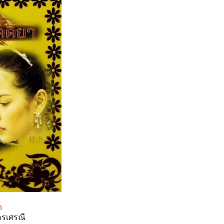
า
ครเศรณี