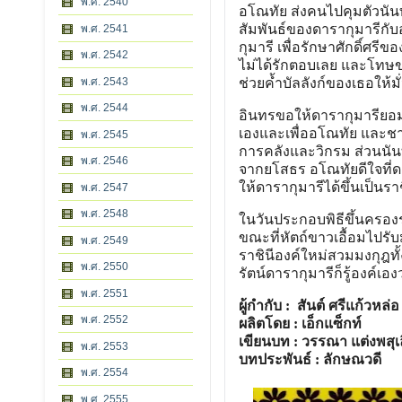
พ.ศ. 2540
อโณทัย ส่งคนไปคุมตัวนัน
สัมพันธ์ของดารากุมารีกับอ
พ.ศ. 2541
กุมารี เพื่อรักษาศักดิ์ศร
พ.ศ. 2542
ไม่ได้รักตอบเลย และโทษข
พ.ศ. 2543
ช่วยค้ำบัลลังก์ของเธอให้
พ.ศ. 2544
อินทรขอให้ดารากุมารียอมรั
เองและเพื่ออโณทัย และชา
พ.ศ. 2545
การคลังและวิกรม ส่วนนันท
พ.ศ. 2546
จากยโสธร อโณทัยดีใจที่ด
ให้ดารากุมารีได้ขึ้นเป็น
พ.ศ. 2547
พ.ศ. 2548
ในวันประกอบพิธีขึ้นครองร
ขณะที่หัตถ์ขาวเอื้อมไปรับม
พ.ศ. 2549
ราชินีองค์ใหม่สวมมงกุฎทั
พ.ศ. 2550
รัตน์ดารากุมารีก็รู้องค์เ
พ.ศ. 2551
ผู้กำกับ : สันต์ ศรีแก้วหล่อ
พ.ศ. 2552
ผลิตโดย : เอ็กแซ็กท์
เขียนบท : วรรณา แต่งพสุเ
พ.ศ. 2553
บทประพันธ์ : ลักษณวดี
พ.ศ. 2554
พ.ศ. 2555