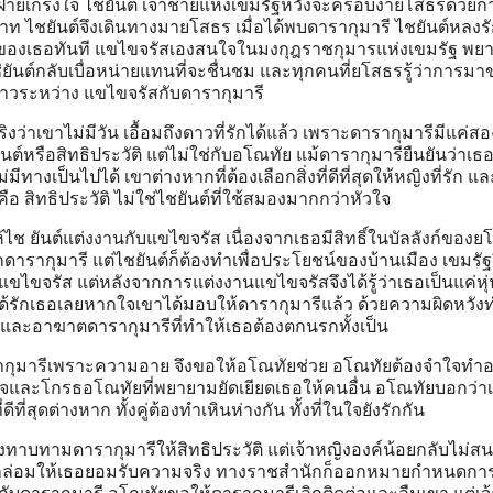
กฝ่ายเกรงใจ ไชยันต์ เจ้าชายแห่งเขมรัฐหวังจะครอบงำยโสธรด้วยก
าท ไชยันต์จึงเดินทางมายโสธร เมื่อได้พบดารากุมารี ไชยันต์หลงร
เธอทันที แขไขจรัสเองสนใจในมงกุฎราชกุมารแห่งเขมรัฐ พย
่ยันต์กลับเบื่อหน่ายแทนที่จะชื่นชม และทุกคนที่ยโสธรรู้ว่าการม
จ้าสาวระหว่าง แขไขจรัสกับดารากุมารี
่าเขาไม่มีวัน เอื้อมถึงดาวที่รักได้แล้ว เพราะดารากุมารีมีแค่ส
นต์หรือสิทธิประวัติ แต่ไม่ใช่กับอโณทัย แม้ดารากุมารียืนยันว่าเธ
่มีทางเป็นไปได้ เขาต่างหากที่ต้องเลือกสิ่งที่ดีที่สุดให้หญิงที่รัก แล
 สิทธิประวัติ ไม่ใช่ไชยันต์ที่ใช้สมองมากกว่าหัวใจ
้ไช ยันต์แต่งงานกับแขไขจรัส เนื่องจากเธอมีสิทธิ์ในบัลลังก์ของย
ดารากุมารี แต่ไชยันต์ก็ต้องทำเพื่อประโยชน์ของบ้านเมือง เขมรัฐจ
ขไขจรัส แต่หลังจากการแต่งงานแขไขจรัสจึงได้รู้ว่าเธอเป็นแค่หุ่
ไม่ได้รักเธอเลยหากใจเขาได้มอบให้ดารากุมารีแล้ว ด้วยความผิดหวัง
ละอาฆาตดารากุมารีที่ทำให้เธอต้องตกนรกทั้งเป็น
ดารากุมารีเพราะความอาย จึงขอให้อโณทัยช่วย อโณทัยต้องจำใจทำอ
อยใจและโกรธอโณทัยที่พยายามยัดเยียดเธอให้คนอื่น อโณทัยบอกว่า
ที่สุดต่างหาก ทั้งคู่ต้องทำเหินห่างกัน ทั้งที่ในใจยังรักกัน
วงทาบทามดารากุมารีให้สิทธิประวัติ แต่เจ้าหญิงองค์น้อยกลับไม่ส
ยกล่อมให้เธอยอมรับความจริง ทางราชสำนักก็ออกหมายกำหนดกา