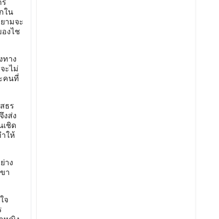
าร
ักใน
ายามจะ
าของไช
องทาง
อจะไม่
ะคนที่
โสธร
ึงส่ง
นเชิด
ทำให้
ย่าง
เขา
นใจ
ร