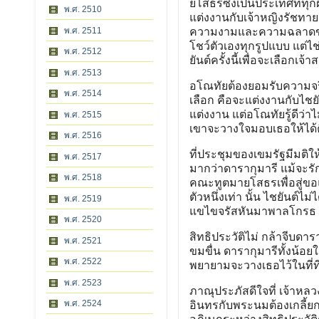
ยโสธรซึ่งเป็นประเทศที่ทุ
พ.ศ. 2510
แต่งงานกับเจ้าหญิงรัชทาย
พ.ศ. 2511
ความงามและความฉลาดของ
โชว์ตัวเองทุกรูปแบบ แต่ไช
พ.ศ. 2512
ยันต์ครั้งนี้เพื่อจะเลือกเ
พ.ศ. 2513
อโณทัยต้องยอมรับความจริงว
พ.ศ. 2514
เลือก คือจะแต่งงานกับไชยั
แต่งงาน แต่อโณทัยรู้ดีว่าไม
พ.ศ. 2515
เขาจะวางใจมอบเธอให้ได้คือ
พ.ศ. 2516
ที่ประชุมของเขมรัฐมีมติให
พ.ศ. 2517
มากว่าดารากุมารี แม้จะรัก
พ.ศ. 2518
คณะทูตมายโสธรเพื่อสู่ขอแ
ตัวหนึ่งเท่า นั้น ไชยันต์
พ.ศ. 2519
แขไขจรัสหันมาพาลโกรธ แ
พ.ศ. 2520
สิทธิประวัติไม่ กล้าจีบ
พ.ศ. 2521
ขมขื่น ดารากุมารีทั้งน้
พ.ศ. 2522
พยายามจะวางเธอไว้ในที่ที่ดี
พ.ศ. 2523
ภาณุประภัสดีใจที่ เจ้าหล
พ.ศ. 2524
อินทรกับพระนมต้องเกลี้