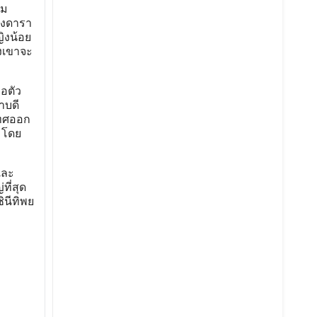
าม
ของดารา
ญิงน้อย
งเขาจะ
่อตัว
าบดี
เทศออก
 โดย
และ
ที่สุด
ินีทิพย