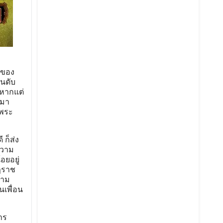
งของ
ันดับ
 หากแต่
งมา
มพระ
ก็ส่ง
ความ
อยอยู่
ุฎราช
ตาม
นเพื่อน
าร