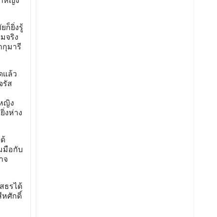
้าหญิง
็ยิ่งรู้
มจริง
ากุมารี
ดแล้ว
จรัส
หญิง
ิ่งห่าง
ด้
มมือกับ
าจ
โสธรได้
หศักดิ์