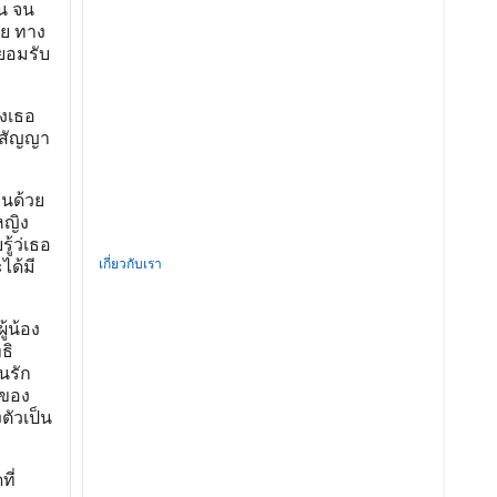
็น จน
ลย ทาง
ยอมรับ
้งเธอ
งสัญญา
านด้วย
หญิง
ู้ว่เธอ
เกี่ยวกับเรา
ได้มี
ู้น้อง
ธิ
นรัก
าของ
ตัวเป็น
ี่