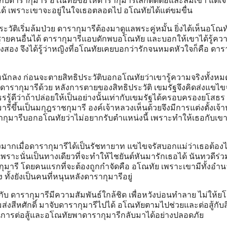
ิกับดารากุมารี อโณทัยขอให้ดารากุมารีเลิกติดต่อและลืมเขา แต่เจ
ได้ เพราะเขาจะอยู่ในใจเธอตลอดไป อโณทัยได้แต่ขมขื่น
ะวัติเริ่มล้มป่วย ดารากุมารีต้องมาดูแลพระคู่หมั้น ยิ่งได้เห็นอโณทัยก
บชายคนอื่นได้ ดารากุมารีแอบดักพบอโณทัย และบอกให้เขาได้รู้ควา
ทั้งสอง จึงได้รู้ว่าหญิงที่อโณทัยเคยบอกว่ารักจนหมดหัวใจก็คือ ดาร
หนักลง ก่อนจะตายสิทธิประวัติบอกอโณทัยว่าเขารู้ความจริงทั้งหม
ารากุมารีด้วย หลังการตายของสิทธิประวัติ เขมรัฐจึงคิดส่งแขไข
รู้ดีว่าถ้าปล่อยให้เป็นอย่างนั้นเท่ากับเขมรัฐได้ครอบครองยโสธร
ขึ้นเป็นมกุฎราชกุมารี องค์เจ้าหลวงเห็นด้วยจึงมีการแต่งตั้งเจ้า
รากุมารีบอกอโณทัยว่าไม่อยากรับตำแหน่งนี้ เพราะทำให้เธอกับเขาย
งมากเมื่อดารากุมารีได้เป็นรัชทายาท แขไขจรัสบอกแม่ว่าเธอต้องไ
ราะนั่นเป็นทางเดียวที่จะทำให้ไชยันต์หันมารักเธอได้ นันทวดีร่ว
ารี โดยคนแรกที่จะต้องถูกกำจัดคือ อโณทัย เพราะเขามีทั้งอำน
้งยังเป็นคนที่หนุนหลังดารากุมารีอยู่
ับ ดารากุมารีมีความสัมพันธ์ใกล้ชิด เพื่อหวังบ่อนทำลาย ไม่ให้ย
มส่งสีหศักดิ์ มาจับดารากุมารีไปได้ อโณทัยตามไปช่วยและต่อสู้กับสี
ยในการต่อสู้และอโณทัยพาดารากุมารีกลับมาได้อย่างปลอดภัย