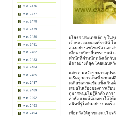
พ.ศ. 2476
พ.ศ. 2477
พ.ศ. 2478
พ.ศ. 2479
พ.ศ. 2480
ยโสธร ประเทศเล็ก ๆ ในห
เจ้าหลวงและองค์ราชินี โด
พ.ศ. 2481
สองอย่างแขไขจรัส และเจ้า
พ.ศ. 2482
เมื่อพระบิดาสิ้นพระชนม์ 
พำนักที่ตำหนักหลังเล็กก
พ.ศ. 2483
ธิดาอย่างที่สุด โดยแอบหว
พ.ศ. 2484
แต่ความหวังของภาณุประภัส
พ.ศ. 2485
เสริมลูกสาวเต็มที่ หากแต่
พ.ศ. 2487
เฉลียวฉลาดเข้มแข็งเกินเด็
เสมอในเรื่องของการเรียน 
พ.ศ. 2489
กุมารหนุ่มไม่รู้สึกตัว ดา
พ.ศ. 2492
ลำพัง และที่นี่เองทำให้ได้
สนิทที่รู้ใจกันอย่างรวดเร็
พ.ศ. 2493
เพื่อหวังให้ลูกชนะแขไขจร
พ.ศ. 2494