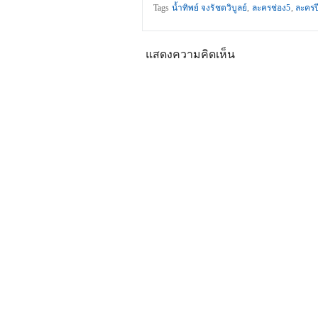
Tags
น้ำทิพย์ จงรัชตวิบูลย์
,
ละครช่อง5
,
ละครป
แสดงความคิดเห็น