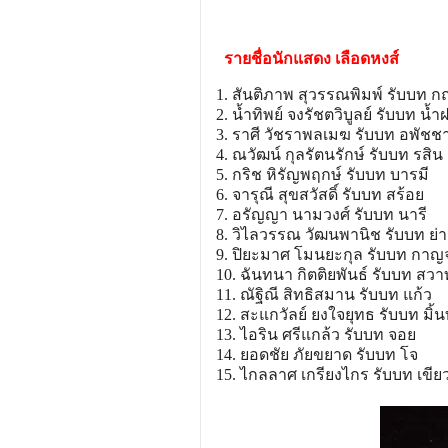
รายชื่อนักแสดง เลือดหงส์
1. สันติภาพ สุวรรณพิมพ์ รับบท ก
2. น้ำทิพย์ จงรัชตวิบูลย์ รับบท น้ำ
3. ราศี วัชราพลเมฆ รับบท อพัชช
4. ณวัฒน์ กุลรัตนรักษ์ รับบท รสิน
5. กริช หิรัญพฤกษ์ รับบท บารมี
6. จารุณี สุขสวัสดิ์ รับบท สร้อย
7. อรัญญา นามวงศ์ รับบท นารี
8. วิไลวรรณ วัฒนพานิช รับบท ย่
9. ปิยะมาศ โมนยะกุล รับบท กา
10. ฉันทนา กิตติยพันธ์ รับบท สวา
11. ณัฐิณี สิทธิสมาน รับบท แก้ว
12. สะแกวัลย์ ยงใจยุทธ รับบท มิ้น
13. ไอริน ศรีแกล้ว รับบท จอย
14. ยอดชัย ภัยขยาด รับบท โจ
15. ไกลลาศ เกรียงไกร รับบท เขีย