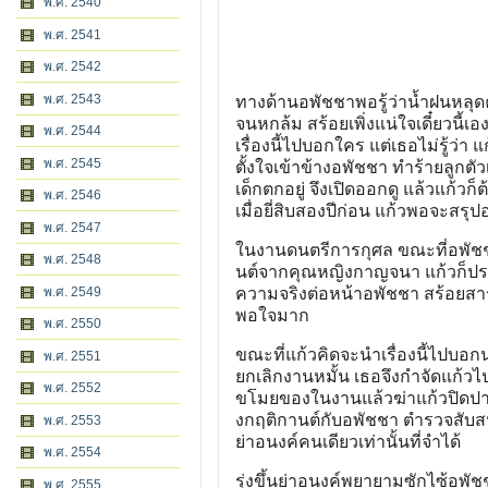
พ.ศ. 2540
พ.ศ. 2541
พ.ศ. 2542
พ.ศ. 2543
ทางด้านอพัชชาพอรู้ว่าน้ำฝนหลุด
จนหกล้ม สร้อยเพิ่งแน่ใจเดี๋ยวนี้
พ.ศ. 2544
เรื่องนี้ไปบอกใคร แต่เธอไม่รู้ว่า 
พ.ศ. 2545
ตั้งใจเข้าข้างอพัชชา ทำร้ายลูกตัว
เด็กตกอยู่ จึงเปิดออกดู แล้วแก้วก
พ.ศ. 2546
เมื่อยี่สิบสองปีก่อน แก้วพอจะสรุป
พ.ศ. 2547
ในงานดนตรีการกุศล ขณะที่อพัช
พ.ศ. 2548
นต์จากคุณหญิงกาญจนา แก้วก็ปรา
พ.ศ. 2549
ความจริงต่อหน้าอพัชชา สร้อยสาร
พอใจมาก
พ.ศ. 2550
ขณะที่แก้วคิดจะนำเรื่องนี้ไปบอก
พ.ศ. 2551
ยกเลิกงานหมั้น เธอจึงกำจัดแก้ว
พ.ศ. 2552
ขโมยของในงานแล้วฆ่าแก้วปิดปาก
งกฤติกานต์กับอพัชชา ตำรวจสับสนไ
พ.ศ. 2553
ย่าอนงค์คนเดียวเท่านั้นที่จำได้
พ.ศ. 2554
รุ่งขึ้นย่าอนงค์พยายามซักไซ้อพั
พ.ศ. 2555