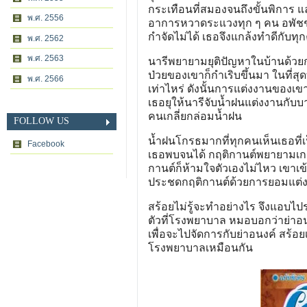
กระเทือนที่สมองจนถึงขั้นพิการ แ
พ.ศ. 2556
อาการหวาดระแวงทุก ๆ คน อพัชชาร
กำจัดไม่ได้ เธอจึงแกล้งทำดีกับ
พ.ศ. 2562
พ.ศ. 2563
นารีพยายามยุติปัญหาในบ้านด้วยก
ป่วยของเขาก็กำเริบขึ้นมา ในที่สุ
พ.ศ. 2566
เท่าไหร่ ดังนั้นการแต่งงานของเข
เธอยุให้นารีจับน้ำฝนแต่งงานกับบ
คนเกลี่ยกล่อมน้ำฝน
FOLLOW US
น้ำฝนโกรธมากที่ทุกคนเห็นเธอที่เป
Facebook
เธอพบจนได้ กฤติกานต์พยายามเกลี้
กานต์ก็ห้ามใจตัวเองไม่ไหว เขาเข
ประชดกฤติกานต์ด้วยการยอมแต่ง
สร้อยไม่รู้จะทำอย่างไร จึงแอบไ
ตัวที่โรงพยาบาล หมอบอกว่าย่าอ
เพื่อจะไปจัดการกับย่าอนงค์ สร้อยเ
โรงพยาบาลเหมือนกัน