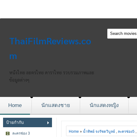
ThaiFilmReviews.co
m
หนังไทย ละครไทย ดาราไทย รวบรวมภาพและ
ข้อมูลต่างๆ
Home
นักแสดงชาย
นักแสดงหญิง
ป้ายกำกับ
Home
»
น้ำทิพย์ จงรัชตวิบูลย์
,
ละครช่อง5
ละครช่อง 3