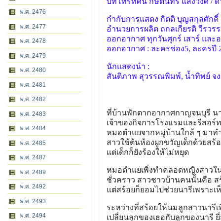
บทโทรทัศน์ กษิตินทร์ แสงวงศ์ / ดวงท
พ.ศ. 2476
กำกับการแสดง กิตติ บุญสกุลศักดิ์
พ.ศ. 2477
อำนวยการผลิต ถกลเกียรติ วีรวร
ออกอากาศ ทุกวันศุกร์ เสาร์ และอา
พ.ศ. 2478
ออกอากาศ : ละครช่อง5, ละครปี 
พ.ศ. 2479
นักแสดงนำ :
พ.ศ. 2480
สันติภาพ สุวรรณพิมพ์, น้ำทิพย์ จง
พ.ศ. 2481
พ.ศ. 2482
ที่บ้านพักตากอากาศกาญจนบุรี น
พ.ศ. 2483
เจ้าของกิจการโรงแรมและรีสอร์ท
พ.ศ. 2484
หมอตำแยจากหมู่บ้านใกล้ ๆ มาทำ
สาวใช้ต้นห้องผูกขวัญเด็กด้วยสร้
พ.ศ. 2485
แต่เด็กก็ยังร้องให้ไม่หยุด
พ.ศ. 2487
หมอตำแยเพิ่งทำคลอดหญิงสาวในหมู่
พ.ศ. 2489
ชั่วคราว สาวชาวบ้านคนนั้นคือ สร้อย
พ.ศ. 2492
แต่สร้อยก็ยอมไปช่วยนารีเพราะเห็
พ.ศ. 2493
ระหว่างที่สร้อยให้นมลูกสาวนารีเ
พ.ศ. 2494
เปลี่ยนลูกของเธอกับลูกของนารี ย