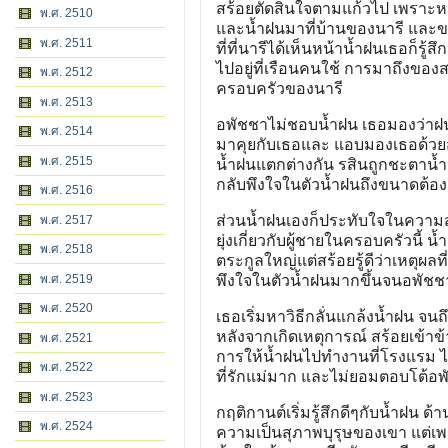
สร้อยตัดสินใจตามแก้วไป เพราะหว
พ.ศ. 2510
และน้ำฝนมาที่บ้านของนารี และขอ
พ.ศ. 2511
ที่ที่นารีได้เห็นหน้าน้ำฝนเธอก็ร
ไปอยู่ที่เรือนคนใช้ การมาถึงขอ
พ.ศ. 2512
ครอบครัวของนารี
พ.ศ. 2513
อพัชชาไม่ชอบน้ำฝน เธอมองว่าฝ
พ.ศ. 2514
มาคุยกับเธอและ แอบมองเธอด้วยสา
พ.ศ. 2515
น้ำฝนแตกต่างกัน รสินถูกชะตาน้ำฝน
กลับพึงใจในตัวน้ำฝนถึงขนาดต้อ
พ.ศ. 2516
ส่วนน้ำฝนเองก็ประทับใจในความส
พ.ศ. 2517
ยุ่งเกี่ยวกับผู้ชายในครอบครัวนี
พ.ศ. 2518
ตระกูลใหญ่แต่สร้อยรู้ดีว่าเหตุผล
พ.ศ. 2519
พึงใจในตัวน้ำฝนมากขึ้นจนอพัชชา
พ.ศ. 2520
เธอเริ่มหาวิธีกลั่นแกล้งน้ำฝน จน
หลังจากเกิดเหตุการณ์ สร้อยเข้าข้
พ.ศ. 2521
การให้น้ำฝนไปทำงานที่โรงแรม ไม่
พ.ศ. 2522
ที่รักแม่มาก และไม่ยอมตอบโต้อพ
พ.ศ. 2523
กฤติกานต์เริ่มรู้สึกดีๆกับน้ำฝน ด้
พ.ศ. 2524
ความเป็นสุภาพบุรุษของเขา แต่เพรา