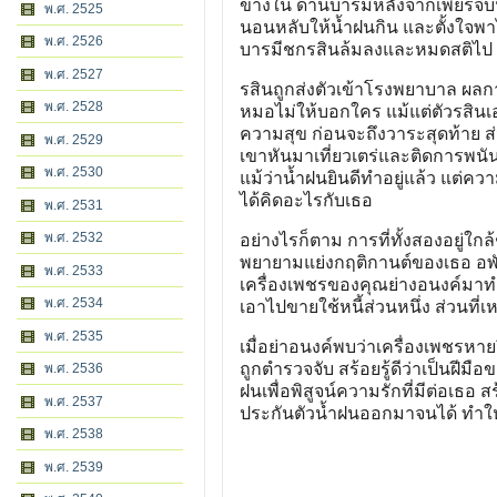
ข้างใน ด้านบารมีหลังจากเพียรจีบ
พ.ศ. 2525
นอนหลับให้น้ำฝนกิน และตั้งใจพาไป
พ.ศ. 2526
บารมีชกรสินล้มลงและหมดสติไป ทั้
พ.ศ. 2527
รสินถูกส่งตัวเข้าโรงพยาบาล ผลก
พ.ศ. 2528
หมอไม่ให้บอกใคร แม้แต่ตัวรสินเอ
ความสุข ก่อนจะถึงวาระสุดท้าย ส่
พ.ศ. 2529
เขาหันมาเที่ยวเตร่และติดการพนัน
พ.ศ. 2530
แม้ว่าน้ำฝนยินดีทำอยู่แล้ว แต่คว
ได้คิดอะไรกับเธอ
พ.ศ. 2531
พ.ศ. 2532
อย่างไรก็ตาม การที่ทั้งสองอยู่ใ
พยายามแย่งกฤติกานต์ของเธอ อพัช
พ.ศ. 2533
เครื่องเพชรของคุณย่างอนงค์มา
พ.ศ. 2534
เอาไปขายใช้หนี้ส่วนหนึ่ง ส่วนที
พ.ศ. 2535
เมื่อย่าอนงค์พบว่าเครื่องเพชรหายจ
ถูกตำรวจจับ สร้อยรู้ดีว่าเป็นฝีม
พ.ศ. 2536
ฝนเพื่อพิสูจน์ความรักที่มีต่อเธอ ส
พ.ศ. 2537
ประกันตัวน้ำฝนออกมาจนได้ ทำให้ส
พ.ศ. 2538
พ.ศ. 2539