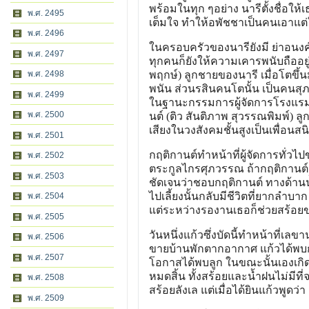
พร้อมในทุก ๆอย่าง นารีตั้งชื่อให
พ.ศ. 2495
เต็มใจ ทำให้อพัชชาเป็นคนเอาแต่ใจ
พ.ศ. 2496
ในครอบครัวของนารียังมี ย่าอนงค์
พ.ศ. 2497
ทุกคนก็ยังให้ความเคารพนับถืออยู่
พ.ศ. 2498
พฤกษ์) ลูกชายของนารี เมื่อโตขึ้นม
พนัน ส่วนรสินคนโตนั้น เป็นคนส
พ.ศ. 2499
ในฐานะกรรมการผู้จัดการโรงแรม
พ.ศ. 2500
นต์ (ติว สันติภาพ สุวรรณพิมพ์) 
เสียงในวงสังคมชั้นสูงเป็นเพื่อนสน
พ.ศ. 2501
กฤติกานต์ทำหน้าที่ผู้จัดการทั่ว
พ.ศ. 2502
ตระกูลไกรศุภวรรณ ถ้ากฤติกานต์
พ.ศ. 2503
ชัดเจนว่าชอบกฤติกานต์ ทางด้านน้ำฝ
ไปเลี้ยงนั้นกลับมีชีวิตที่ยากล
พ.ศ. 2504
แต่ระหว่างรองานเธอก็ช่วยสร้อย
พ.ศ. 2505
วันหนึ่งแก้วซึ่งบัดนี้ทำหน้าที่เล
พ.ศ. 2506
ขายบ้านพักตากอากาศ แก้วได้พบกับ
พ.ศ. 2507
โอกาสได้พบลูก ในขณะนั้นเองเกิ
หมดสิ้น ทั้งสร้อยและน้ำฝนไม่มีท
พ.ศ. 2508
สร้อยลังเล แต่เมื่อได้ยินแก้วพูดว
พ.ศ. 2509