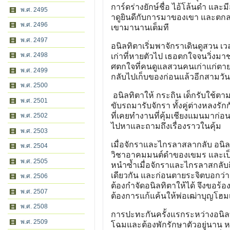
การ์ดร่างยักษ์ชื่อ ไอ้โล้นดำ และมี
พ.ศ. 2495
าดูยินดีกับการมาของเขา และตก
พ.ศ. 2496
เขามานานเต็มที
พ.ศ. 2497
อนิลทิตาเริ่มพาจักราเดินดูสวน 
พ.ศ. 2498
เก่าที่หายตัวไป เธอตกใจจนวิ่งมาช
ศตกใจที่คนดูแลสวนคนเก่าแก่ตาย ผิ
พ.ศ. 2499
กลับไปเก็บของก่อนแล้วอีกสามวันจะ
พ.ศ. 2500
อนิลทิตาให้ กระถิน เด็กรับใช้ตา
พ.ศ. 2501
ขับรถมารับจักรา ทั้งคู่ต่างหลงร
ที่เคยทำงานที่คุ้มเชียงแมนมาก่อน
พ.ศ. 2502
ไปหาและถามถึงเรื่องราวในคุ้ม
พ.ศ. 2503
เมื่อจักราและไกรลาสลากลับ อนิลทิ
พ.ศ. 2504
วิชาอาคมมนต์ดำของเขมร และเป็
พ.ศ. 2505
หนำซ้ำเมื่อจักราและไกรลาสกลับถ
เดียวกัน และก่อนตายระจิตบอกว่
พ.ศ. 2506
ต้องกำจัดอนิลทิตาให้ได้ จึงขอร้อ
พ.ศ. 2507
ต้องการแก้แค้นให้พ่อเฒ่าบุญโฮ
พ.ศ. 2508
การปะทะกันครั้งแรกระหว่างอนิลทิ
พ.ศ. 2509
โฉมและต้องพักรักษาตัวอยู่นาน ห