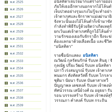
อนิลทิตาเจ็บใจมากแต่ร่างกายอ่อน
พ.ศ. 2525
ภัยให้เธออีกทางนอกจากไอ้โล้นดำ 
พ.ศ. 2526
เจ็บปวดอย่างรุนแรงไม่รู้จะทำอย่า
เจ้าดาเรศและจักราพาแม่เฒ่านายิก
พ.ศ. 2527
จังหวะนั้นเองไอ้โล้นดำก็เข้ามาขั
พ.ศ. 2528
กำลังทำพิธีรับรู้ด้วยจิตว่าเกิดเห
ยกเว้นแต่เจ้าดาเรศที่ถูกไอ้โล้นด
พ.ศ. 2529
วามรักของเธอกับจักราอีก จึงจะฆ่า
พ.ศ. 2530
ต้องแลกมาด้วยเลือดเนื้อ และชีวิต
“อนิลทิตา”
พ.ศ. 2531
พ.ศ. 2532
รายชื่อนักแสดง
อนิลทิตา
ณวัฒน์ กุลรัตนรักษ์ รับบท สินธุ / 
พ.ศ. 2533
กุลณัฐ ปรียะวัฒน์ รับบท อนิลทิตา
พ.ศ. 2534
ปภาวี เร่งสมบูรณ์ รับบท เจ้าดาเรศ
พนมกร ตังทัตสวัสดิ์ รับบท ไกรลา
พ.ศ. 2535
ชุติมา นัยนา รับบท บันดาสาเทวี
พ.ศ. 2536
ปัญญาพล เดชสงค์ รับบท เจ้าพงษ
ทัศน์วรรณ เสนีย์วงศ์ ณ อยุธยา รั
พ.ศ. 2537
รอน บรรจงสร้าง รับบท เจ้าพงษ์สุริย
พ.ศ. 2538
วรรณภา คำสงค์ รับบท กระถิน
พ.ศ. 2539