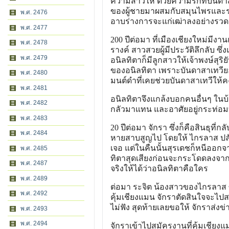
ความสาวให้ ด้วยความรักที่บันดา
ของผู้ชายมาผสมกับสมุนไพรและร่า
พ.ศ. 2476
อาบร่างการจะแก่เฒ่าลงอย่างรวด
พ.ศ. 2477
200 ปีต่อมา ที่เมืองเชียงใหม่มีงา
พ.ศ. 2478
รางค์ สาวสวยผู้มีประวัติลึกลับ ซึ
พ.ศ. 2479
อนิลทิตาก็มีลูกสาวให้เจ้าพงษ์สุริย
ของอนิลทิตา เพราะบันดาสาเทวียอ
พ.ศ. 2480
มนต์ดำที่เคยช่วยบันดาสาเทวีให
พ.ศ. 2481
อนิลทิตาจึงแกล้งบอกคนอื่นๆ ในบ้
พ.ศ. 2482
กลัวมาแทน และอาศัยอยู่กระท่อม
พ.ศ. 2483
20 ปีต่อมา จักรา ซึ่งก็คือสินธุที
พ.ศ. 2484
หายสาบสูญไป โดยให้ ไกรลาส ปลัดอ
เจอ แต่ในคืนนั้นสุรเดชก็หนีออก
พ.ศ. 2485
ทิตาสุดเสียงก่อนจะกระโดดลงจาก
พ.ศ. 2487
จริงให้ได้ว่าอนิลทิตาคือใคร
พ.ศ. 2489
ต่อมา ระจิต น้องสาวของไกรลาส 
พ.ศ. 2492
คุ้มเชียงแมน จักราตัดสินใจจะไป
ไม่ฟัง สุดท้ายเลยขอให้ จักราส่ง
พ.ศ. 2493
พ.ศ. 2494
จักราเข้าไปสมัครงานที่คุ้มเชียงแ