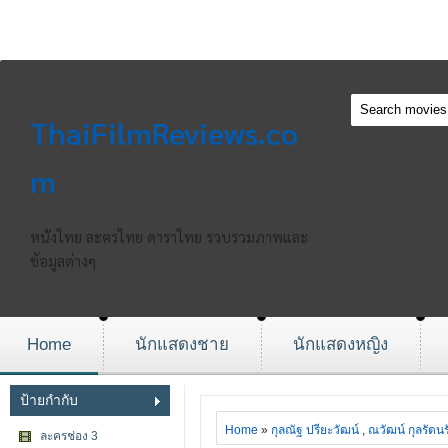
ThaiFilmReviews.co
m
หนังไทย ละครไทย ดาราไทย รวบรวมภาพและ
ข้อมูลต่างๆ
Home
นักแสดงชาย
นักแสดงหญิง
ป้ายกำกับ
Home
»
กุลณัฐ ปรียะวัฒน์
,
ณวัฒน์ กุลรัตนร
ละครช่อง 3