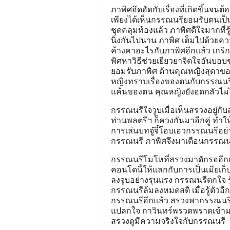
ภาพิศอึดอัดกับเรื่องที่เกิดขึ้นจนต
เพียงได้เห็นกรรณนรียอมรับตนเป็นแม
ชุดคลุมท้องแล้ว ภาพิศดีใจมากที่
นิ่งกันไปนาน ภาพิศ เต็มไปด้วยควา
ค้างคาอะไรกับภาพิศอีกแล้ว เกริกเ
พิศหาวิธีช่วยเยียวยาจิตใจอันบอบช
ยอมรับภาพิศ ด้านคุณหญิงสุดาขอร้
หญิงทราบเรื่องของตนกับกรรณนรีแล
แค้นของตน คุณหญิงยังอดกลัวไม่ไ
กรรณนรีใจวูบเมื่อเห็นสรวงอยู่กับ
ท่านพลตรีฯ ก็ควงกันมาอีกคู่ ทำให
การเล่นบทจู๋จี๋โอบเอวกรรณนรีอย่
กรรณนรี ภาพิศจึงมาเตือนกรรณน
กรรณนรีโมโหที่สรวงมาดักรออีก
คอนโดนี้ให้แลกกับการเป็นเมียเ
ลงจูบอย่างรุนแรง กรรณนรีตกใจ ร
กรรณนรีล้มลงหมดสติ เมื่อรู้ตัวอ
กรรณนรีอีกแล้ว สรวงพากรรณนรี
แปลกใจ กาวินทร์พรวดพราดเข้าม
สรวงดูมีความจริงใจกับกรรณนรี