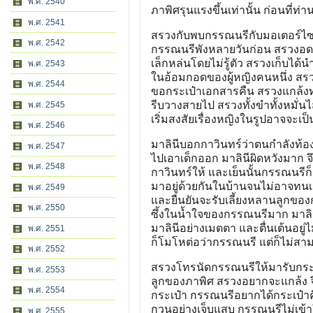
พ.ศ. 2540
ภาพิศรุนแรงขึ้นเท่านั้น ก่อนที่
พ.ศ. 2541
สรวงกับพบกรรณนรีกับมอเตอร์ไซค์ค
พ.ศ. 2542
กรรณนรีพังหลายวันก่อน สรวงอด
เล็กหล่นโดยไม่รู้ตัว สรวงเก็บได้
พ.ศ. 2543
ในอ้อมกอดของผู้หญิงคนหนึ่ง สรว
พ.ศ. 2544
ขอกระเป๋าเอกสารคืน สรวงแกล้งทำเป
รีบวางสายไป สรวงทั้งขำทั้งหมั่น
พ.ศ. 2545
เริ่มสงสัยเรื่องหญิงในรูปอาจจะเป
พ.ศ. 2546
มาลินีบอกกาวินทร์ว่าตนกำลังท้อง 
พ.ศ. 2547
ไปเอาเด็กออก มาลินีผิดหวังมาก
พ.ศ. 2548
กาวินทร์ให้ และเย็นนั้นกรรณนรีก็
มาอยู่ด้วยกันในบ้านจนไม่อาจทนเถี
พ.ศ. 2549
และยืนยันจะรับเลี้ยงหลานลูกของกา
พ.ศ. 2550
ซึ้งในน้ำใจของกรรณนรีมาก มาลินี
มาลินีอย่างเมตตา และตื่นเต้นอยู่ไม่น
พ.ศ. 2551
ก็โมโหต่อว่ากรรณนรี แต่ก็ไม่สา
พ.ศ. 2552
สรวงโทรนัดกรรณนรีให้มารับกระเ
พ.ศ. 2553
ลูกของภาพิศ สรวงอยากจะแกล้ง จึ
พ.ศ. 2554
กระเป๋า กรรณนรีอยากได้กระเป๋าค
กวนอย่างเจ็บแสบ กรรณนรีไม่เข้
พ.ศ. 2555