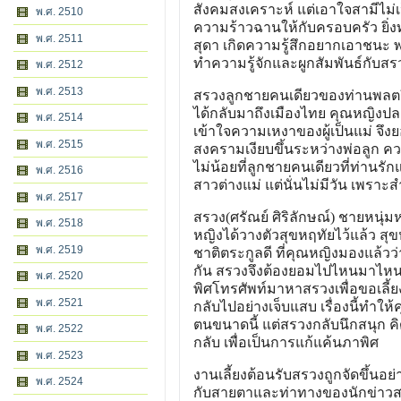
สังคมสงเคราะห์ แต่เอาใจสามีไม่เ
พ.ศ. 2510
ความร้าวฉานให้กับครอบครัว ยิ่งท
พ.ศ. 2511
สุดา เกิดความรู้สึกอยากเอาชนะ
ทำความรู้จักและผูกสัมพันธ์กับสร
พ.ศ. 2512
พ.ศ. 2513
สรวงลูกชายคนเดียวของท่านพลตร
ได้กลับมาถึงเมืองไทย คุณหญิงปล
พ.ศ. 2514
เข้าใจความเหงาของผู้เป็นแม่ จึงยอ
พ.ศ. 2515
สงครามเงียบขึ้นระหว่างพ่อลูก 
ไม่น้อยที่ลูกชายคนเดียวที่ท่า
พ.ศ. 2516
สาวต่างแม่ แต่นั่นไม่มีวัน เพราะ
พ.ศ. 2517
สรวง(ศรัณย์ ศิริลักษณ์) ชายหนุ่ม
พ.ศ. 2518
หญิงได้วางตัวสุขหฤทัยไว้แล้ว สุข
พ.ศ. 2519
ชาติตระกูลดี ที่คุณหญิงมองแล้วว
กัน สรวงจึงต้องยอมไปไหนมาไหนก
พ.ศ. 2520
พิศโทรศัพท์มาหาสรวงเพื่อขอเลี้ย
พ.ศ. 2521
กลับไปอย่างเจ็บแสบ เรื่องนี้ทำให
ตนขนาดนี้ แต่สรวงกลับนึกสนุก คิ
พ.ศ. 2522
กลับ เพื่อเป็นการแก้แค้นภาพิศ
พ.ศ. 2523
งานเลี้ยงต้อนรับสรวงถูกจัดขึ้น
พ.ศ. 2524
กับสายตาและท่าทางของนักข่าวสาว