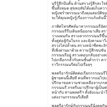
นรีรู้สึกบีบคั้น ด้านสรวงรู้สึกสะใ
ขึ้นทั้งหมด สุขหฤทัยได้แต่เก็บคว
หญิงพร่ำพรรณนาถึงคุณสมบัติข
จะให้คุณหญิงรู้เรื่องการแก้แค้นนี้ไ
ภาพิศโทรศัพท์มาหากรรณนรีนัดกรร
กรรณนรีรีบเดินหนีออกมาเสีย สร
วางแผนกัน สรวงลากกรรณนรีขึ้นร
ทั้งคู่ต่อสู้กันในรถ และยังตามมา
สรวงไล่ปล้ำตน สรวงหน้าซีดชะงัก
ที่เพิ่งผ่านมาด้วย ความรู้สึกขบขั
กรรณนรีอยู่ สรวงตอบกลับอย่างสะ
ไปเกลือกกลั้วกับคนชั้นต่ำกว่า
ราวีกรรณนรีต่อไปเรื่อยๆ
พลตรีอารักษ์ติดต่อเรียกกรรณนรี
ผู้ชายคนนี้เสียที คนที่พรากแม่
ปรึกษาขอความช่วยเหลือจากภรต ก
กรรณนรี ภรตรีบมาปรึกษาผู้เป็นพ่
หน้ากับ ท่านพลตรีฯ ทั้งยังแนะ
แต่งงานกรรณนรีเสียที
พลตรีอารักษ์กับกรรณนรีนั่งคุยกั