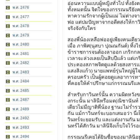
อ่อนหวานแบบผู้หญิงทั่วไป ทั้งยัง
พ.ศ. 2476
ทั้งหมดนั้น จิตใจของกรรณนรียั
หาความรักจากผู้เป็นแม่ ไม่ต่างจ
พ.ศ. 2477
พ่อ แต่ปมปัญหาจากอดีตส่งให้กาวิ
พ.ศ. 2478
จริงจังกับใคร
พ.ศ. 2479
สองพี่น้องเหลือพ่ออยู่เพียงคนเดียว
พ.ศ. 2480
เมื่อ ภาพิศ(นุสบา ปุณณกันต์) ทิ้ง
ข้าราชการจนต้องลาออก เกริกกลาย
พ.ศ. 2481
เวลาจะล่วงเลยเป็นสิบปีแล้ว แต่เ
พ.ศ. 2482
ประคองสภาพจิตดูแลด้วยสงสารและเห
แสงสิงแก้ว) นายแพทย์รุ่นใหญ่ผู้ใจ
พ.ศ. 2483
ครอบครัว เป็นผู้คอยดูแลอาการท
พ.ศ. 2484
ที่คอยให้คำปรึกษาแก่กรรณนรีและ
พ.ศ. 2485
สำหรับกาวินทร์นั้น ความผิดหวังข
พ.ศ. 2487
งกระนั้น มาลินีหรือมด(ณิชานันท์ ฝ
เดียวไม่มีญาติพี่น้อง ฐานะไม่ร่ำร
พ.ศ. 2489
กัน แม้กาวินทร์จะบอกเสมอว่า นี่เป็
พ.ศ. 2492
วินทร์จะยอมรับ และแต่งงานกัน 
นทร์ได้สักวัน มาลินีจึงเก็บใจไว้ร
พ.ศ. 2493
พ.ศ. 2494
กรรณนรีเคยได้ยินชื่อของมาลินีอยู