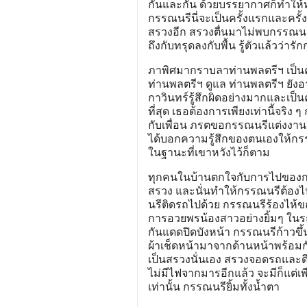
กันและกัน ด้วยบรรยากาศก็ทำให้
กรรณนรีนี่จะเป็นครั้งแรกและครั
สรวงอีก สรวงตื่นมาไม่พบกรรณนนร
ถึงกับทรุดลงกับพื้น รู้ตัวแล้วว่าร
ภาพิศมากราบลาท่านพลตรีฯ เป็นค
ท่านพลตรีฯ ดูแล ท่านพลตรีฯ ยังอ
กาวินทร์รู้สึกผิดอย่างมากและเป็นค
ที่สุด เธอต้องการเพียงเท่านี้จริ
กับเพื่อน ภรตขอกรรณนรีแต่งงาน แต
ได้บอกความรู้สึกของตนเองให้กรรณ
ในฐานะที่เขาหวังไว้ก็ตาม
ทุกคนในบ้านตกใจกับการไปของก
สรวง และนั่นทำให้กรรณนรีต้องไปเส
นรีติดรถไปด้วย กรรณนรีร้องไห้
การอวยพรน้องสาวอย่างยิ้มๆ ในร
กันแดดปิดบังหน้า กรรณนรีก้าวขึ้นน
ผ้าเช็ดหน้ามาจากด้านหน้าพร้อมกับ
เป็นสรวงนั่นเอง สรวงจอดรถและด
ไม่มีไฟจากมารอีกแล้ว จะมีก็แต่
เท่านั้น กรรณนรียิ้มทั้งน้ำตา