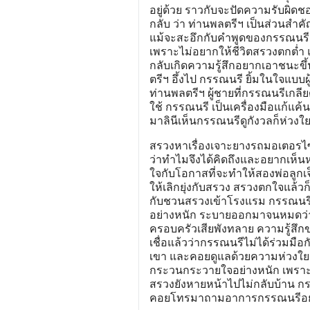
อยู่ด้วย ราวกับจะปัดความรับผิด
กลับ ว่า ท่านพลตรีฯ เป็นส่วนสำ
แม้จะสะอึกกับคำพูดของกรรณนรี แ
เพราะไม่อยากให้ชีวิตสรวงตกต่ำ แล
กลับเกิดความรู้สึกอยากเอาชนะขึ
ตรีฯ อึ้งไป กรรณนรี ยิ้มในใจแบบผ
ท่านพลตรีฯ ผู้ชายที่กรรณนรีเกลีย
ใช้ กรรณนรี เป็นเครื่องมือแก้แ
มาลินีเห็นกรรณนรีดูกังวลก็ห่ว
สรวงหาเรื่องเจาะยางรถมอเตอรไซค
ว่าทำไมจึงได้คิดถึงและอยากเห็
ใจกับโอกาสที่จะทำให้สองพ่อลูกเ
ให้เลิกยุ่งกับสรวง สรวงตกใจแล้วก
กับชวนสรวงเข้าโรงแรม กรรณนรีร
อย่างหนัก ระบายออกมาจนหมดว่า
ครอบครัวเสียพังทลาย ความรู้สึ
เชื่อแล้วว่ากรรณนรีไม่ได้ร่วมมื
เขา และคอยดูแลด้วยความห่วงใยต
กระวนกระวายใจอย่างหนัก เพราะทร
สรวงยังหายหน้าไปไม่กลับบ้าน กรรณ
คอยโทรมาถามอาการกรรณนรีอย่าง