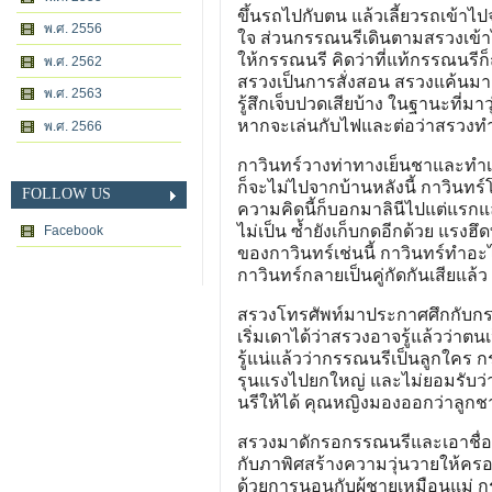
ขึ้นรถไปกับตน แล้วเลี้ยวรถเข้
พ.ศ. 2556
ใจ ส่วนกรรณนรีเดินตามสรวงเข้
ให้กรรณนรี คิดว่าที่แท้กรรณนรี
พ.ศ. 2562
สรวงเป็นการสั่งสอน สรวงแค้นมากท
พ.ศ. 2563
รู้สึกเจ็บปวดเสียบ้าง ในฐานะที่
หากจะเล่นกับไฟและต่อว่าสรวงท
พ.ศ. 2566
กาวินทร์วางท่าทางเย็นชาและทำเหม
ก็จะไม่ไปจากบ้านหลังนี้ กาวินทร
FOLLOW US
ความคิดนี้ก็บอกมาลินีไปแต่แรกแล้ว
ไม่เป็น ซ้ำยังเก็บกดอีกด้วย แรงฮ
Facebook
ของกาวินทร์เช่นนี้ กาวินทร์ทำอะ
กาวินทร์กลายเป็นคู่กัดกันเสียแล้ว เ
สรวงโทรศัพท์มาประกาศศึกกับกรร
เริ่มเดาได้ว่าสรวงอาจรู้แล้วว่า
รู้แน่แล้วว่ากรรณนรีเป็นลูกใคร 
รุนแรงไปยกใหญ่ และไม่ยอมรับว
นรีให้ได้ คุณหญิงมองออกว่าลูกชา
สรวงมาดักรอกรรณนรีและเอาชื่อภ
กับภาพิศสร้างความวุ่นวายให้คร
ด้วยการนอนกับผู้ชายเหมือนแม่ ก