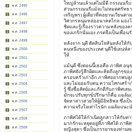
ใหญ่ล้วนแล้วแต่ไม่มีดี กรรณนรีแนะ
พ.ศ. 2495
ส่วนกรรณนรีแม้จะไม่หมดศรัทธาในค
พ.ศ. 2496
เจริญพร) ผู้เดียวที่คอยวนเวียน
วิศวกรหนุ่มหล่ออนาคตไกล มองโ
พ.ศ. 2497
ชิดและรู้เรื่องราวความหลังของค
พ.ศ. 2498
ของเกริกนั่นเอง ภรตจึงเป็นเพื่อ
พ.ศ. 2499
หลังจาก นุดี ตัดสินใจหันหลังให้ก
คนหนึ่งของประเทศ นุดีใช้เสน่
พ.ศ. 2500
ให้
พ.ศ. 2501
แม้นุดี ซึ่งตอนนี้เธอคือ ภาพิศ อน
พ.ศ. 2502
ภาพิศยังรู้สึกผิดและคิดถึงลูกๆขอ
พ.ศ. 2503
ครอบครัวเก่าอีก ภาพิศอยากพบลูกท
และไม่ยอมรับตน ความโศกเศร้าเรื่อ
พ.ศ. 2504
รู้ ซึ่งซื่อสัตย์และภักดีกับภาพิศเ
พ.ศ. 2505
มักจะปรับทุกข์ปรึกษาก็คือ แฉล้ม
จัดหาสาวสวยให้ผู้มีอิทธิพล ซึ่งเ
พ.ศ. 2506
ความจริงใจเท่าไรนัก แฉล้มแนะน
พ.ศ. 2507
ภาพิศได้ให้กำเนิดลูกสาวให้กับท่า
พ.ศ. 2508
มากรักจะหยุดอยู่ที่ภาพิศได้ ภาพิ
พ.ศ. 2509
หญิงสุดา ซึ่งเป็นภรรยาของท่านพลต