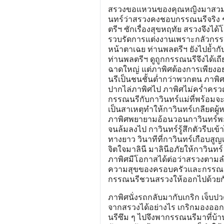
สรวงขอแหวนของคุณหญิงมาสวมให
นทร์ว่าสรวงคงชอบกรรณนรีจริง ๆ
ตรีฯ ซักเรื่องสุขหฤทัย สรวงจึงไ
รวบรัดการแต่งงานเพราะกลัวกรรณ
หน้าตาเฉย ท่านพลตรีฯ ยังไปย้ำก
ท่านพลตรีฯ ดูถูกกรรณนรีจึงได้เถ
ฉาดใหญ่ แต่ภาพิศต้องการเพียงอ
นรีเป็นชนชั้นต่ำกว่าพวกตน ภาพิศ
ปากไล่ภาพิศไป ภาพิศไม่คร่ำครวญร
กรรณนรีกับกาวินทร์แม่ที่พร้อมจะป
เป็นสาเหตุทำให้กาวินทร์เกลียดผู
ภาพิศพยายามอ้อนวอนกาวินทร์พยา
จนล้มลงไป กาวินทร์รู้สึกตัวรีบเ
ทางยาว วินาทีที่กาวินทร์เกือบสู
จิตใจมาลินี มาลินีอภัยให้กาวินทร
ภาพิศมีโอกาสได้ต่อว่าสรวงตามล
ความสุขของครอบครัวและกรรณนรีก็ค
กรรณนรีชวนสรวงให้ออกไปด้วยกั
ภาพิศนั่งรถกลับมากับเกริก เจ็บป
จากสรวงได้อย่างไร เกริกมองออกว
นรีซึม ๆ ไปจึงพากรรณนรีมาที่บ้าน