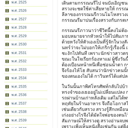
พ.ศ. 2525
เดินตามกรรณนรีไป จนบังเอิญชนกั
สรวงจะชดใช้ค่าเสียหายให้ กรรณน
พ.ศ. 2526
ลีลาของกรรณนรีกวนโมโหสรวงเป็น
พ.ศ. 2527
กรรณนรีมาบ่นเรื่องสรวงกับภรตเช่น
พ.ศ. 2528
กรรณนรีภาวนาว่าชีวิตนี้คงไม่ต้
มอบหมายจากหัวหน้าให้ไปสัมภาษณ์
พ.ศ. 2529
ด้วยหวังให้ตัวเองเป็นที่รู้จักใน
พ.ศ. 2530
นทร์ว่าจะไม่บอกให้เกริกรู้เรื่องน
พ.ศ. 2531
ชะงักไปทันที เพราะนักข่าวสาวต
ขณะในใจเรียกร้องหาแม่ ผู้ซึ่งวัน
พ.ศ. 2532
ต้องเบือนหน้าหนีเพื่อซ่อนน้ำตา 
พ.ศ. 2533
จึงร้องไห้โฮ สับสนว่านักข่าวคนนั
ของตนเองไม่ได้ กาวินทร์ได้แต่ป
พ.ศ. 2534
ในวันนั้นภาพิศโทรศัพท์กลับไปบ้า
พ.ศ. 2535
ทรงจำของเธออยู่ไม่เปลี่ยนแปลง ก
พ.ศ. 2536
รถผ่านบ้านเก่าหลังเดิม แต่ไม่ได
หฤทัยในร้านอาหาร จึงถือโอกาสไ
พ.ศ. 2537
เช่นเดียวกับสรวง สรวงรู้สึกเหมือ
พ.ศ. 2538
เก่งอย่างไรจึงได้มัดใจพ่อของตนไว
พ.ศ. 2539
สัมภาษณ์ให้สรวงดู สรวงอ่านจบพร
เพราะเพิ่งเห็นหนังสือเช่นกัน แต่ย