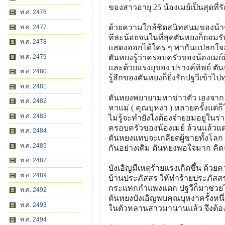
ของสาวอายุ 25 น้องเมย์เป็นสุดที่ร
พ.ศ. 2476
ด้วยความใกล้ชิดสนิทสนมของน้าช
พ.ศ. 2477
ทีละน้อยจนในที่สุดตันหยงก็ยอมรับ
พ.ศ. 2478
แสดงออกได้ใคร ๆ พากันแปลกใจมากท
พ.ศ. 2479
ตันหยงรู้ว่าครอบครัวของน้องเมย
และด้วยแรงยุของ ปรางค์ทิพย์ ตั
พ.ศ. 2480
รู้สึกของตันหยงก็ยิ่งรักปฐวีเข้าไ
พ.ศ. 2481
ตันหยงพยายามหาข่าวตัว เองจาก 
พ.ศ. 2482
หาแม่ ( คุณบุหงา ) หลายครั้งแต่ก
พ.ศ. 2483
ไม่รู้จะทำยังไงต้องจำยอมอยู่ในร่
ครอบครัวของน้องเมย์ ล้วนแล้วแต่เ
พ.ศ. 2484
ตันหยงแทบจะเกลียดผู้ชายทั้งโลก
พ.ศ. 2485
กันอย่างเดิม ตันหยงพอใจมาก คิด
พ.ศ. 2487
บังเอิญมีเหตุร้ายแรงเกิดขึ้น ด้
พ.ศ. 2489
บ้านประภัสสร ให้ทำร้ายประภัสสร
กระแทกกำแพงแตก ปฐวีก็มาช่วยไว
พ.ศ. 2492
ตันหยงบังเอิญพบคุณบุหงาครั้งหนึ
พ.ศ. 2493
ในตัวหลานสาวมานานแล้ว จึงต้องยอ
พ.ศ. 2494