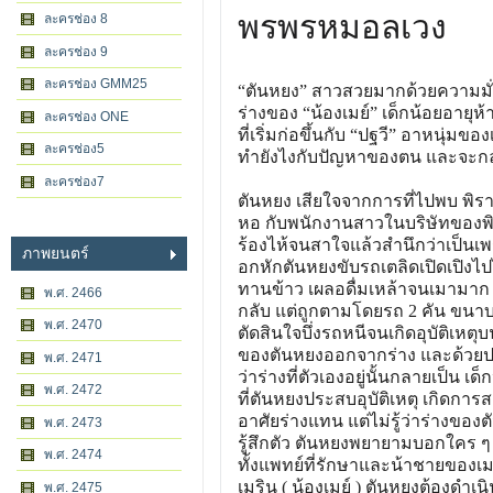
พรพรหมอลเวง
ละครช่อง 8
ละครช่อง 9
ละครช่อง GMM25
“ตันหยง” สาวสวยมากด้วยความมั่นใ
ร่างของ “น้องเมย์” เด็กน้อยอาย
ละครช่อง ONE
ที่เริ่มก่อขึ้นกับ “ปฐวี” อาหนุ่
ละครช่อง5
ทำยังไงกับปัญหาของตน และจะกลั
ละครช่อง7
ตันหยง เสียใจจากการที่ไปพบ พิราม
หอ กับพนักงานสาวในบริษัทของพิ
ร้องไห้จนสาใจแล้วสำนึกว่าเป็น
ภาพยนตร์
อกหักตันหยงขับรถเตลิดเปิดเปิงไปไก
ทานข้าว เผลอดื่มเหล้าจนเมามาก ร
พ.ศ. 2466
กลับ แต่ถูกตามโดยรถ 2 คัน ขนาบ
พ.ศ. 2470
ตัดสินใจบึ่งรถหนีจนเกิดอุบัติเ
ของตันหยงออกจากร่าง และด้วยปาฏ
พ.ศ. 2471
ว่าร่างที่ตัวเองอยู่นั้นกลายเป็น เ
พ.ศ. 2472
ที่ตันหยงประสบอุบัติเหตุ เกิดก
อาศัยร่างแทน แต่ไม่รู้ว่าร่างของต
พ.ศ. 2473
รู้สึกตัว ตันหยงพยายามบอกใคร ๆ ว่
พ.ศ. 2474
ทั้งแพทย์ที่รักษาและน้าชายของเม
เมริน ( น้องเมย์ ) ตันหยงต้องดำเ
พ.ศ. 2475