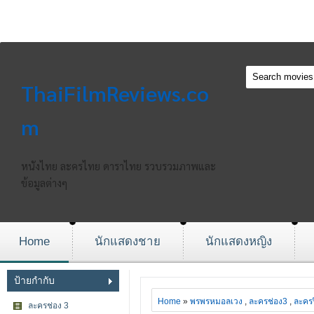
ThaiFilmReviews.co
m
หนังไทย ละครไทย ดาราไทย รวบรวมภาพและ
ข้อมูลต่างๆ
Home
นักแสดงชาย
นักแสดงหญิง
ป้ายกำกับ
Home
»
พรพรหมอลเวง
,
ละครช่อง3
,
ละคร
ละครช่อง 3