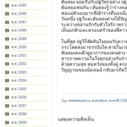
ตันหยง ยอมรับกับปฐวีทุกอย่าง ปฐว
พ.ศ. 2495
ตันหยงเช่นกัน ) ตันหยงรู้ว่าร่า
พ่อแม่ตัวเองมากที่เฝ้าร่างที่นอน
พ.ศ. 2496
วันหนึ่ง ปฐวีและตันหยงต่างก็มีปั
พ.ศ. 2497
ระหว่างหลานรักกับหัวใจรัก เพรา
เห็นแก่ตัวและครอบครัวของพี่สาว
พ.ศ. 2498
พ.ศ. 2499
ในที่สุด ปฐวีก็ตัดสินใจยอมรับควา
กระโดดลงมาจากบันได ตายในเวลาเด
พ.ศ. 2500
ตันหยงคงเฝ้าดูอาการของคนต่าง ๆ
พ.ศ. 2501
สารภาพความในใจทุกอย่างกับร่างน
พ.ศ. 2502
ด้วยความสุข สมหวังของทั้งคู่ คร
วิญญาณของน้องเมย์ กลับมาเกิดให
พ.ศ. 2503
พ.ศ. 2504
พ.ศ. 2505
พ.ศ. 2506
Tags
พรพรหมอลเวง
,
ละครช่อง3
,
ละครปี 255
พ.ศ. 2507
พ.ศ. 2508
แสดงความคิดเห็น
พ.ศ. 2509