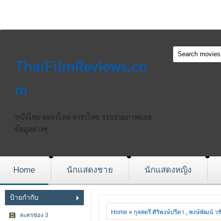
ThaiFilmReviews.co
m
หนังไทย ละครไทย ดาราไทย รวบรวมภาพและ
ข้อมูลต่างๆ
Home
นักแสดงชาย
นักแสดงหญิง
ป้ายกำกับ
Home
»
กุลสตรี ศิริพงษ์ปรีดา
,
พงษ์พัฒน์ ว
ละครช่อง 3