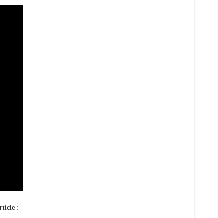
rticle
: