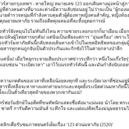
อรถทัวร์สายกรุงเทพฯ - หาดใหญ่ หมายเลข 123 ออกเดินทางมุ่งหน้าสู่ภ
ที่ต่างคนต่างที่มาและต่างมีความลับซ่อนอยู่ ไม่ว่าจะเป็น "ผู้กองเ
นายตำรวจหนุ่มที่กำลังควบคุมตัวผู้ต้องหาหญิงคนสำคัญ, หญิงท้อง
, คุณยายมหาภัย รวมถึงอดีตคุณหมอที่ละทิ้งอุดมการณ์
รถทัวร์ยังหมุนไปไม่ทันถึงไหน ความซวยระลอกแรกก็มาเยือน เมื่อกล
งจะปล้นผู้โดยสารยกคัน! แต่นั่นเป็นเพียงแค่การ "อุ่นเครื่อง" เพร
รถทัวร์มหาภัยคันนี้กลับหลงเส้นทางเข้าไปในเขตอิทธิพลของกลุ่มผู
โดยสารทุกคนถูกจับเป็นตัวประกันและกักขังไว้ในค่ายกลางป่าลึก
่นั้น! เมื่อวิทยุกระจายเสียงประกาศข่าวระทึกว่า หนึ่งในแก๊งวัยรุ่น
แอบซ่อน "ระเบิดเวลา" เอาไว้บนรถทัวร์คันนี้ และมันกำลังนับถอย
 ความกดดันของเวลาที่เหลือน้อยลงทุกที และระเบิดเวลาที่ซ่อนอยู่ท
ู้โดยสารที่เหลือจะหาทางแหกค่ายนรกและหยุดยั้งระเบิดด่วนมหาภัยนี้ไ
นี้จะเป็นตั๋วเที่ยวสุดท้ายของพวกเขากันแน่?
ตร์ฟอร์มยักษ์ในอดีตที่ขนทัพนักแสดงชื่อดังมาแน่นจอ นำโดย พระ
าตรี การันตีความมันส์ ระทึกใจ และแฝงแง่คิดเรื่องมนุษยธรรมได
ิกเพื่อรับชมภาพยนตร์เต็มเรื่อง '123 ด่วนมหาภัย (2520)'