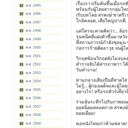
เรื่องราวเริ่มต้นขึ้นเมื่
พ.ศ. 2495
พร้อมกับผู้โดยสารกลุ่มใหญ่
พ.ศ. 2496
(รับบทโดย สรพงษ์ ชาตรี) 
ใกล้คลอด, เสี่ยใหญ่ปากดี
พ.ศ. 2497
พ.ศ. 2498
แต่ใครจะคาดคิดว่า... ล้อ
รุ่นหนีคดีแฝงตัวขึ้นมาหวั
พ.ศ. 2499
ที่สถานการณ์กำลังชุลมุน 
พ.ศ. 2500
ก่อการร้ายติดอาวุธ จนผู้
พ.ศ. 2501
วิกฤตซ้อนวิกฤตยังไม่จบลงแค
ตำรวจจับได้สารภาพว่า ได้
พ.ศ. 2502
วันทำงาน!
พ.ศ. 2503
ท่ามกลางเสียงปืนที่สาดใส่
พ.ศ. 2504
ไม่รู้... ผู้กองเผด็จและผ
พ.ศ. 2505
อย่างไร? หรือรถทัวร์เที่ยว
พ.ศ. 2506
ร่วมลุ้นระทึกไปกับภาพยน
พ.ศ. 2507
ยอดนิยมตลอดกาล สรพงษ์ ช
ยอดเยี่ยม!
พ.ศ. 2508
คอหนังไทยเก่าห้ามพลาด! คล
พ.ศ. 2509