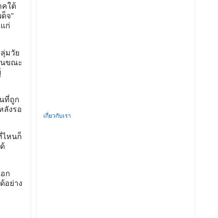
าคใต้
ผด็จ"
แก่
ุ่มวัย
าะในขณะ
้
ที่ถูก
หลังรอ
เกี่ยวกับเรา
ี่ไหนก็
ด้
เอก
้อย่าง