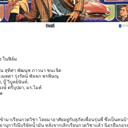
ง ในฟิล์ม
 สุทิศา พัฒนุช ภาวนา ชนะจิต
มตตา รุ่งรัตน์ พัลลภ พรพิษณุ
๊ วิบูลย์นันท์,
งษ์ ตรีบุปผา, มร.ไมค์
าพ
เข้ามาเรียนกวดวิชา โดยมาอาศัยอยู่กับสุภัคเพื่อนรุ่นพี่ ซึ่งเป็นคนบ
ลขานุการิณีบริษัทน้ำมัน หลังจากเลิกเรียนกวดวิชาแล้ว นิอรยืนรอร