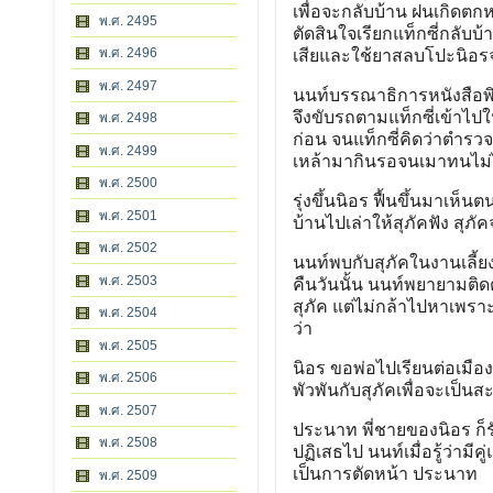
เพื่อจะกลับบ้าน ฝนเกิดตก
พ.ศ. 2495
ตัดสินใจเรียกแท็กซี่กลับบ้
พ.ศ. 2496
เสียและใช้ยาสลบโปะนิอ
พ.ศ. 2497
นนท์บรรณาธิการหนังสือพิ
จึงขับรถตามแท็กซี่เข้าไปใ
พ.ศ. 2498
ก่อน จนแท็กซี่คิดว่าตํารว
พ.ศ. 2499
เหล้ามากินรอจนเมาทนไม่ไ
พ.ศ. 2500
รุ่งขึ้นนิอร ฟื้นขึ้นมาเห็น
พ.ศ. 2501
บ้านไปเล่าให้สุภัคฟัง สุภ
พ.ศ. 2502
นนท์พบกับสุภัคในงานเลี้
พ.ศ. 2503
คืนวันนั้น นนท์พยายามติด
สุภัค แต่ไม่กล้าไปหาเพรา
พ.ศ. 2504
ว่า
พ.ศ. 2505
นิอร ขอพ่อไปเรียนต่อเมือ
พ.ศ. 2506
พัวพันกับสุภัคเพื่อจะเป็นส
พ.ศ. 2507
ประนาท พี่ชายของนิอร ก็รั
พ.ศ. 2508
ปฏิเสธไป นนท์เมื่อรู้ว่ามี
เป็นการตัดหน้า ประนาท
พ.ศ. 2509