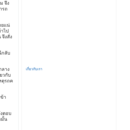
ม จึง
ํารถ
ายแน่
ข้าไป
ึงสั่ง
นีกลับ
นกลาง
เกี่ยวกับเรา
ยวกับ
หตุรถค
ข้า
จึงตอบ
มั้น