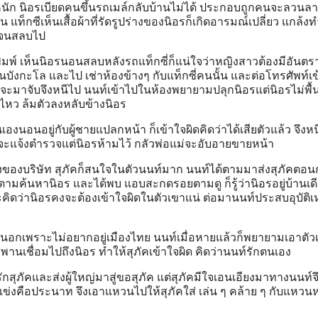
หนัก นิอรเบียดคนขึ้นรถเมล์กลับบ้านไม่ได้ ประกอบถูกคนจะลวนลา
าน แท็กซีเห็นเสื้อผ้าที่รัดรูปร่างของนิอรก็เกิดอารมณ์เปลี่ยว แกล้งท
รจนสลบไป
มพ์ เห็นนิอรนอนสลบหลังรถแท็กซี่ก็แน่ใจว่าหญิงสาวต้องมีอันตร
นบังกะโล และไป เช่าห้องข้างๆ กับแท็กซี่คนนั้น และต่อโทรศัพท์เ
จจะมาจับจึงหนีไป นนท์เข้าไปในห้องพยายามปลุกนิอรแต่นิอรไม่พื้น จ
หว ล้มตัวลงหลับข้างนิอร
ตนเองนอนอยู่กับผู้ชายแปลกหน้า ก็เข้าใจผิดคิดว่าได้เสียตัวแล้ว จึงห
ัคจะแจ้งตํารวจแต่นิอรห้ามไว้ กลัวพ่อแม่จะอับอายขายหน้า
ยงของบริษัท สุภัคก็สนใจในตัวนนท์มาก นนท์ได้ตามมาส่งสุภัคตอ
ตามค้นหานิอร และได้พบ แอบสะกดรอยตามดู ก็รู้ว่านิอรอยู่บ้านเดี
ะคิดว่านิอรคงจะต้องเข้าใจผิดในตัวเขาแน่ ต่อมานนท์ประสบอุบัติเ
งนอกเพราะไม่อยากอยู่เมืองไทย นนท์เมื่อหายแล้วก็พยายามเอาตัวเ
ะพานเชื่อมไปถึงนิอร ทําให้สุภัคเข้าใจผิด คิดว่านนท์รักตนเอง
กสุภัคและส่งผู้ใหญ่มาสู่ขอสุภัค แต่สุภัคมีใจเอนเอียงมาทางนนท์
คู่แข่งคือประนาท จึงเอาแหวนไปให้สุภัคใส่ เล่น ๆ คล้าย ๆ กับแหวนห