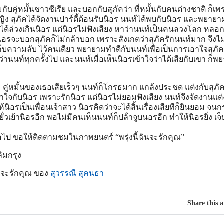
ับคู่หมั้นชาวซีเรีย และบอกกับสุภัคว่า ที่หมั้นกับคนต่างชาติ ก็เ
หญิง สุภัคได้จัดงานปาร์ตี้ต้อนรับนิอร นนท์ได้พบกับนิอร และพยายา
่ได้ล่วงเกินนิอร แต่นิอรไม่ฟังเสียง หาว่านนท์เป็นคนลวงโลก หลอก
ิอรจะบอกสุภัคก็ไม่กล้าบอก เพราะสังเกตว่าสุภัครักนนท์มาก จึงไ
เก็บความลับ ไว้คนเดียว พยายามทําดีกับนนท์เพื่อเป็นการเอาใจสุภั
ว่านนท์ทุกครั้งไป และนนท์เมื่อเห็นนิอรเข้าใจว่าได้เสียกับเขา ก็
ล คู่หมั้นของเธอเสียเร็วๆ นนท์ก็โกรธมาก แกล้งประชด แต่งกับสุภัค 
าใจกับนิอร เพราะรักนิอร แต่นิอรไม่ยอมฟังเสียง นนท์จึงจัดงานแต
้นิอรเป็นเพื่อนเจ้าสาว นิอรคิดว่าจะได้สิ้นเรื่องเสียทีก็ยินยอม จนกร
เย้านิอรอีก พอไม่มีคนเห็นนนท์ก็ปล้ําจูบนอรอีก ทําให้นิอรยิ่ง เจ็บช
อไป ขอให้ติดตามชมในภาพยนตร์ “พรุ่งนี้ฉันจะรักคุณ”
ิมกรุง
ฉันจะรักคุณ ของ
สุวรรณี สุคนธา
Share this a