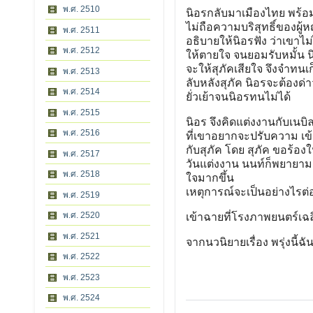
พ.ศ. 2510
นิอรกลับมาเมืองไทย พร้อมก
ไม่ถือความบริสุทธิ์ของผู้
พ.ศ. 2511
อธิบายให้นิอรฟัง ว่าเขาไม
พ.ศ. 2512
ให้ตายใจ จนยอมรับหมั้น น
จะให้สุภัคเสียใจ จึงจําทน
พ.ศ. 2513
ลับหลังสุภัค นิอรจะต้องด่า
พ.ศ. 2514
ยั่วเย้าจนนิอรทนไม่ได้
พ.ศ. 2515
นิอร จึงคิดแต่งงานกับเนบิ
พ.ศ. 2516
ที่เขาอยากจะปรับความ เข้
กับสุภัค โดย สุภัค ขอร้องให
พ.ศ. 2517
วันแต่งงาน นนท์ก็พยายามยั่ว
พ.ศ. 2518
ใจมากขึ้น
เหตุการณ์จะเป็นอย่างไรต่
พ.ศ. 2519
พ.ศ. 2520
เข้าฉายที่โรงภาพยนตร์เฉล
พ.ศ. 2521
จากนวนิยายเรื่อง พรุ่งนี้
พ.ศ. 2522
พ.ศ. 2523
พ.ศ. 2524