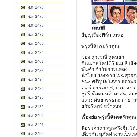
พ.ศ. 2476
พ.ศ. 2477
พ.ศ. 2478
พ.ศ. 2479
สีบุญเรืองฟิล์ม เสนอ
พ.ศ. 2480
พรุ่งนี้ฉันจะรักคุณ
พ.ศ. 2481
ของ สุวรรณี สุคนธา
พ.ศ. 2482
ซีเนมาสโคป 35 ม.ม.สี เสีย
พันคำ กำกับการแสดง
พ.ศ. 2483
นำโดย ยอดชาย เมฆสุวรรณ
พ.ศ. 2484
ชนะ ศรีอุบล โสภา สถาพร เ
คมน์ อรรฆเดช, ท้วม ทรนง, บู
พ.ศ. 2485
ชูศรี มีสมมนต์, ตาสน, สมพ
พ.ศ. 2487
แสวง ดิษยวรรธนะ ถ่ายภ
ธวัชรินทร์ สร้างบท
พ.ศ. 2489
พ.ศ. 2492
เรื่องย่อ พรุ่งนี้ฉันจะรักคุณ
พ.ศ. 2493
นิอร เด็กสาวลูกครึ่งจีน ได้
พ.ศ. 2494
เดียวกัน สุภัคทํางานเป็นเ