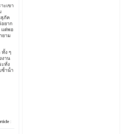
พราะเขา
ม
สุภัค
ม่อยาก
ค แต่พอ
พยายาม
ทั้ง ๆ
่งงาน
ะทั่ง
้ําน้ํา
rticle
: