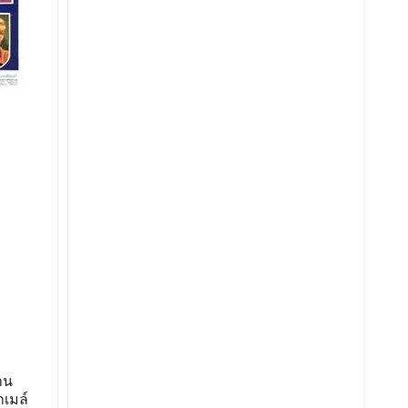
้าน
ถเมล์