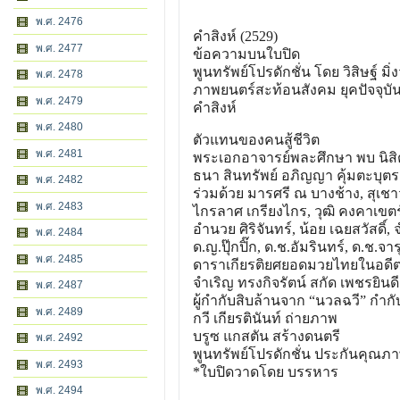
พ.ศ. 2476
คำสิงห์ (2529)
พ.ศ. 2477
ข้อความบนใบปิด
พูนทรัพย์โปรดักชั่น โดย วิสิษฐ์ ม
พ.ศ. 2478
ภาพยนตร์สะท้อนสังคม ยุคปัจจุบั
พ.ศ. 2479
คำสิงห์
พ.ศ. 2480
ตัวแทนของคนสู้ชีวิต
พ.ศ. 2481
พระเอกอาจารย์พละศึกษา พบ นิส
ธนา สินทรัพย์ อภิญญา คุ้มตะบุตร
พ.ศ. 2482
ร่วมด้วย มารศรี ณ บางช้าง, สุเชาว
พ.ศ. 2483
ไกรลาศ เกรียงไกร, วุฒิ คงคาเขตร์,
อำนวย ศิริจันทร์, น้อย เฉยสวัสดิ์,
พ.ศ. 2484
ด.ญ.ปุ๊กปิ๊ก, ด.ช.อัมรินทร์, ด.ช.จา
พ.ศ. 2485
ดาราเกียรติยศยอดมวยไทยในอด
ี
จำเริญ ทรงกิจรัตน์ สกัด เพชรยินดี
พ.ศ. 2487
ผู้กำกับสิบล้านจาก “นวลฉวี” กำ
พ.ศ. 2489
กวี เกียรตินันท์ ถ่ายภาพ
บรูซ แกสตัน สร้างดนตรี
พ.ศ. 2492
พูนทรัพย์โปรดักชั่น ประกันคุณภ
พ.ศ. 2493
*ใบปิดวาดโดย บรรหาร
พ.ศ. 2494