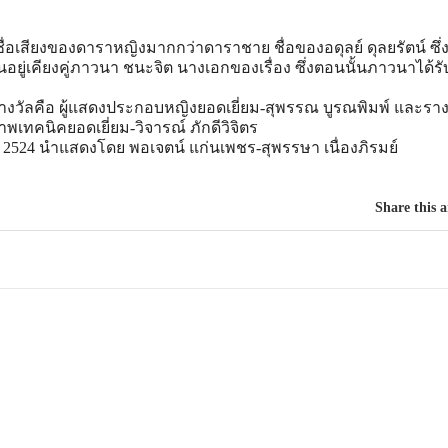
ช
ื่อเสียงของดาราหญิงมากกว่า
ดาราชาย ชื่อของอดุลย์ ดุลยรัตน์ ซึ่ง
้นอยู่เคียงคู่ภาวน
า ชนะจิต นางเอกของเรื่อง ซึ่งตอนนั้นภาวนาได้ร
รางวัลคือ ผู้แสดงประกอบหญิงยอดเยี่ยม
-สุพรรณ บูรณพิมพ์ และราง
ภาพเทคนิคยอดเยี่ยม
-วิจารณ์ ภักดีวิจิตร
ในปี 2524 นำแสดงโดย พอเจตน์ แก่นเพชร-สุพรรษา เนื่องภิรมย์
Share this a