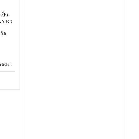
เป็น
ับรางว
วัล
rticle
: