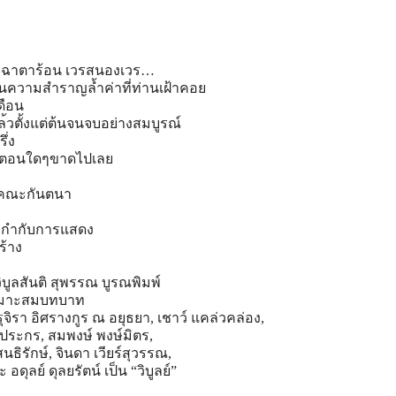
จฉา
ตาร้อน เวรสนองเวร…
็น
ความสำราญล้ำค่าที่ท่านเฝ้า
คอย
ดือน
ล
้วตั้งแต่ต้นจนจบอย่างสมบูร
ณ์
ึ่ง
กตอนใ
ดๆขาดไปเลย
ค
ณะกันตนา
ะกำกับการแสดง
ร้าง
ิบูลสันติ สุพรรณ บูรณพิมพ์
่เหมาะสมบทบาท
ุจิรา อิศรางกูร ณ อยุธยา, เชาว์ แคล่วคล่อง,
ประกร, สมพงษ์ พงษ์มิตร,
สนธิรักษ์, จินดา เวียร์สุวรรณ,
อดุลย์ ดุลยรัตน์ เป็น “วิบูลย์”