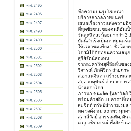
พ.ศ. 2495
ข้อความบนรูปโฆษณา
พ.ศ. 2496
บริการสากลภาพยนตร์
พ.ศ. 2497
เสนอเรื่องราวแห่งความอิ
ที่สุดชัยชนะของคนดีอันเป
พ.ศ. 2498
วันละนิดละน้อยมากว่า 2 เ
พ.ศ. 2499
บัดนี้สำเร็จเป็นภาพยนตร์แ
ใช้เวลาชมเพียง 2 ชั่วโมงคร
พ.ศ. 2500
โดยมิได้ตัดทอนความสนุ
พ.ศ. 2501
สุรีย์รัตน์ล่องหน
จากละครวิทยุที่ลือลั่นของ
พ.ศ. 2502
วิจารณ์ ภักดีวิตร ถ่ายภาพ
พ.ศ. 2503
ส.อาสนจินดา สร้างบทแล
สกุล เกตุพันธ์ อำนวยการส
พ.ศ. 2504
นำแสดงโดย
พ.ศ. 2505
ภาวนา ชนะจิต รุ้งลาวัลย์ ว
พร้อมด้วยอีก 11 ดาราที
พ.ศ. 2506
สมจิตต์ ทรัพย์สำรวย, ม.ล.ร
พ.ศ. 2507
ทศ วงศ์งาม, สถาพร มุกดา
สุลาลีวัลย์ สุวรรณทัต, ผัน 
พ.ศ. 2508
ด.ญ.วชิราภรณ์ พึ่งสังข์ และ 
พ.ศ. 2509