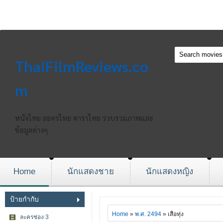
ThaiFilmReviews.co
m
หนังไทย ละครไทย ดาราไทย รวบรวมภาพและ
ข้อมูลต่างๆ
Home
นักแสดงชาย
นักแสดงหญิง
ป้ายกำกับ
Home
»
พ.ศ. 2494
» เสือทุ่ง
ละครช่อง 3