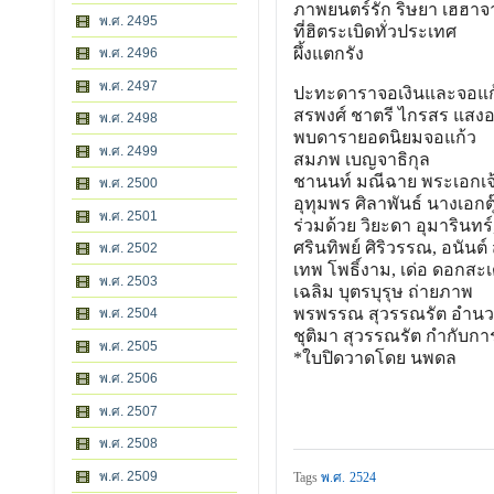
ภาพยนตร์รัก ริษยา เฮฮาจ
พ.ศ. 2495
ที่ฮิตระเบิดทั่วประเทศ
ผึ้งแตกรัง
พ.ศ. 2496
พ.ศ. 2497
ปะทะดาราจอเงินและจอแก
สรพงศ์ ชาตรี ไกรสร แสงอน
พ.ศ. 2498
พบดารายอดนิยมจอแก้ว
พ.ศ. 2499
สมภพ เบญจาธิกุล
ชานนท์ มณีฉาย พระเอกเจ
พ.ศ. 2500
อุทุมพร ศิลาพันธ์ นางเอก
พ.ศ. 2501
ร่วมด้วย วิยะดา อุมารินทร์,
ศรินทิพย์ ศิริวรรณ, อนันต์
พ.ศ. 2502
เทพ โพธิ์งาม, เด่อ ดอกสะ
พ.ศ. 2503
เฉลิม บุตรบุรุษ ถ่ายภาพ
พรพรรณ สุวรรณรัต อำนว
พ.ศ. 2504
ชุติมา สุวรรณรัต กำกับก
พ.ศ. 2505
*ใบปิดวาดโดย นพดล
พ.ศ. 2506
พ.ศ. 2507
พ.ศ. 2508
พ.ศ. 2509
Tags
พ.ศ. 2524