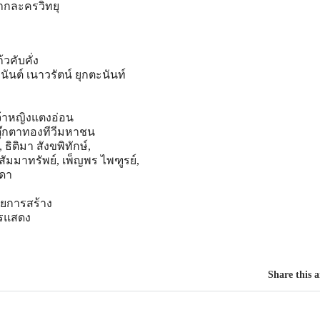
ากละครวิทยุ
้วคับ
คั่ง
ันต์ เนาวรัตน์ ยุกตะนันท์
้าหญิงแตงอ่อน
ตุ๊กตาทองทีวีมหาชน
 ธิติมา สังขพิทักษ์,
 สัมมาทรัพย์, เพ็ญพร ไพฑูรย์,
เดา
ยการสร้าง
ารแสดง
Share this a