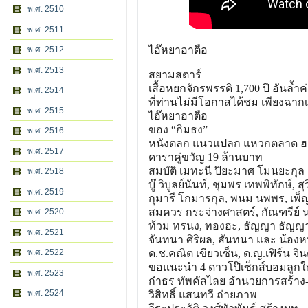
พ.ศ. 2510
พ.ศ. 2511
ไอ๊หยาอาตือ
พ.ศ. 2512
พ.ศ. 2513
สยามสตาร์
เสื้อหยกจักรพรรดิ 1,700 ปี อันล้ำ
พ.ศ. 2514
ที่ท่านไม่มีโอกาสได้ชม เพียงฉากเด
พ.ศ. 2515
ไอ๊หยาอาตือ
ของ “กิมธง”
พ.ศ. 2516
หนังตลก แนวแปลก แหวกตลาด 
พ.ศ. 2517
ดาราคู่ขวัญ 19 ล้านบาท
สมบัติ เมทะนี ปิยะมาศ โมนยะกุล
พ.ศ. 2518
บู๊ วิบูลย์นันท์, ชุมพร เทพพิทักษ์, สุ
พ.ศ. 2519
กุมารี โกมารกุล, พนม นพพร, เพ็ญ
สมควร กระจ่างศาสตร์, กัณฑรีย์ 
พ.ศ. 2520
ท้วม ทรนง, ทองฮะ, ธัญญา ธัญญาร
พ.ศ. 2521
จันทนา ศิริผล, สันทนา และ น้องหน
พ.ศ. 2522
ด.ช.คณิต เขียวเซ็น, ด.ญ.เฟิร์น จิ
ขอแนะนำ 4 ดาวโป๊เซ็กส์บอมลูกใ
พ.ศ. 2523
กำธร ทัพคัลไลย อำนวยการสร้าง
พ.ศ. 2524
วิสิทธิ์ แสนทวี ถ่ายภาพ