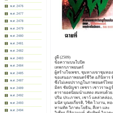
พ.ศ. 2476
พ.ศ. 2477
พ.ศ. 2478
พ.ศ. 2479
พ.ศ. 2480
พ.ศ. 2481
พ.ศ. 2482
งูผี (2509)
พ.ศ. 2483
ข้อความบนใบปิด
พ.ศ. 2484
เทพกรภาพยนตร์
ผู้สร้างใจเพชร, ชุมทางเขาชุมทอ
พ.ศ. 2485
ขอเสนอภาพยนตร์ชีวิต อภินิหาร พิ
พ.ศ. 2487
ซึ่งไม่เคยปรากฏในภาพยนตร์ไ
ทย
มิตร ชัยบัญชา เพชรา เชาวราษฎร
พ.ศ. 2489
ดารายอดนิยมนำแสดง สมทบด้ว
พ.ศ. 2492
ปริม ประภาพร, เชาว์ แคล่วคล่อง, อ
มนัส บุณยเกียรติ, วิชิต ไวงาน, ทอ
พ.ศ. 2493
ทานทัต วิภาตะโยธิน, สีเทา และ
พ.ศ. 2494
วิเชียร นีลิกานนท์, พันทิพย์ วิภาตะ