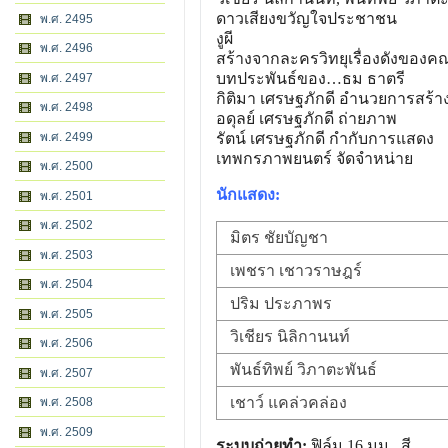
ดาวเสียงขวัญใจประชาชน
พ.ศ. 2495
งูผี
พ.ศ. 2496
สร้างจากละครวิทยุเรื่องดัง
ของคณะ
บทประพันธ์ของ…ธม ธาตรี
พ.ศ. 2497
กิติมา เศรษฐภักดี อำนวยการสร้า
พ.ศ. 2498
อดุลย์ เศรษฐภักดี ถ่ายภาพ
พ.ศ. 2499
รัตน์ เศรษฐภักดี กำกับการแสดง
เทพกรภาพยนตร์ จัดจำหน่าย
พ.ศ. 2500
นักแสดง:
พ.ศ. 2501
พ.ศ. 2502
มิตร ชัยบัญชา
พ.ศ. 2503
เพชรา เชาวราษฎร์
พ.ศ. 2504
ปริม ประภาพร
พ.ศ. 2505
วิเชียร นิลิกานนท์
พ.ศ. 2506
พันธ์ทิพย์ วิภาตะพันธ์
พ.ศ. 2507
เชาว์ แคล่วคล่อง
พ.ศ. 2508
พ.ศ. 2509
ระบบถ่ายทำ:
ฟิล์ม 16 มม., สี