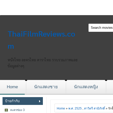
ThaiFilmReviews.co
m
หนังไทย ละครไทย ดาราไทย รวบรวมภาพและ
ข้อมูลต่างๆ
Home
นักแสดงชาย
นักแสดงหญิง
ป้ายกำกับ
Home
»
พ.ศ. 2525
,
สาวิตรี สามิภักดิ์
» รักจั๊
ละครช่อง 3