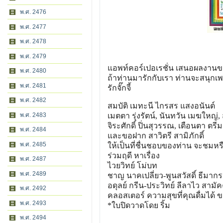
พ.ศ. 2476
พ.ศ. 2477
พ.ศ. 2478
พ.ศ. 2479
แอพท์คอร์เปอเรชั่น เสนอผลงานขอ
พ.ศ. 2480
ถ้าท่านมารักกับเรา ท่านจะสนุกเ
พ.ศ. 2481
รักจั๊กจี้
พ.ศ. 2482
สมบัติ เมทะนี ไกรสร แสงอนันต์
พ.ศ. 2483
เมตตา รุ่งรัตน์, นันทวัน เมฆใหญ่,
จิระศักดิ์ ปิ่นสุวรรณ, เตือนตา ตรีมง
พ.ศ. 2484
และขอฝาก สาวิตรี สามิภักดิ์
พ.ศ. 2485
ให้เป็นที่ชื่นชอบของท่าน จะชมหรื
ร่วมฤดี หาเรื่อง
พ.ศ. 2487
ไวยวิทย์ โม่บท
พ.ศ. 2489
ชาญ นาคเปลี่ยว-พูนสวัสดิ์ ธีมาก
อดุลย์ กรีน-ประวิทย์ ลีลาไว สามัค
พ.ศ. 2492
คลอสเตอร์ ความสุขที่คุณดื่มได้ 
พ.ศ. 2493
*ใบปิดวาดโดย ริ้ม
พ.ศ. 2494